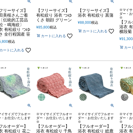
フリーサイズ】
【フリーサイズ】
【フリーサイズ】
※マイサ
ダー・お
田美桜さんご着
有松絞り 浴衣 つゆ
浴衣 有松絞り 菖蒲
※
〔伝統的工芸品
くさ 朝顔 グリーン
【フル
¥
88,000
税込
松・鳴海絞〕
浴衣 有
¥
85,800
税込
衣 有松絞り つゆ
カートに入れる
横段菊
さ 全行程国産 笹
カートに入れる
¥
91,300
5,800
税込
カー
カートに入れる
マイサイズでフルオー
※マイサイズでフルオー
※マイサイズでフルオー
※マイサ
ー・お仕立いたします
ダー・お仕立いたします
ダー・お仕立いたします
ダー・お
※
※
※
フルオーダー】
【フルオーダー】
【フルオーダー】
【フル
衣 有松絞り 花ご
浴衣 有松絞り 千鳥
浴衣 有松絞り 総鹿
浴衣 