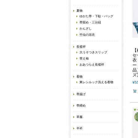
夏物
ゆかた帯・下駄・バッグ
帯留め・三分紐
かんざし
竺仙の浴衣
長襦袢
【
大うそつきスリップ
セ
替え袖
衣
ー
おあつらえ長襦袢
品
ズ
着物
東レシルック洗える着物
¥
5
帯揚げ
帯締め
草履
半衿