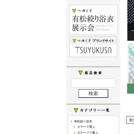
並
有松絞り浴衣
カラーで選ぶ
モチーフで選ぶ