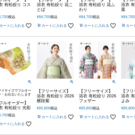
衣 有松絞り コス
浴衣 有松絞り 花こ
浴衣 有松絞り 花ふ
浴衣 
とば
わり
葉
4,700
税込
¥
84,700
税込
¥
84,700
税込
¥
84,700
カートに入れる
カートに入れる
カートに入れる
カー
マイサイズでフルオー
【フリーサイズ】
【フリーサイズ】
【フリ
ー・お仕立いたします
浴衣 有松絞り 2026
浴衣 有松絞り 2026
浴衣 
横段菊
フェザー
よみ
フルオーダー】
衣 有松絞り 光彩
¥
85,800
税込
¥
85,800
税込
¥
85,800
4,700
税込
カートに入れる
カートに入れる
カー
カートに入れる