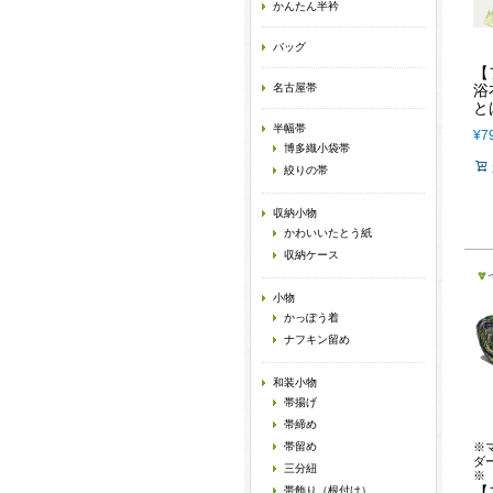
かんたん半衿
バッグ
【
名古屋帯
浴
と
半幅帯
¥
7
博多織小袋帯
絞りの帯
収納小物
かわいいたとう紙
収納ケース
小物
かっぽう着
ナフキン留め
和装小物
帯揚げ
帯締め
帯留め
※
ダ
三分紐
※
【
帯飾り（根付け）