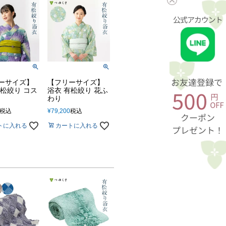
ーサイズ】
【フリーサイズ】
有松絞り コス
浴衣 有松絞り 花ふ
わり
税込
¥
79,200
税込
トに入れる
カートに入れる