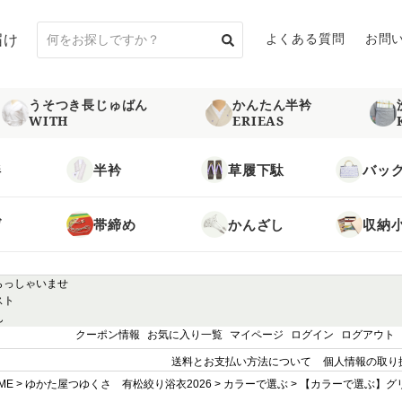
届け
よくある質問
お問
うそつき長じゅばん
かんたん半衿
WITH
ERIEAS
袢
半衿
草履下駄
バッ
げ
帯締め
かんざし
収納
らっしゃいませ
スト
ん
クーポン情報
お気に入り一覧
マイページ
ログイン
ログアウト
送料とお支払い方法について
個人情報の取り
ME
ゆかた屋つゆくさ 有松絞り浴衣2026
カラーで選ぶ
【カラーで選ぶ】グ