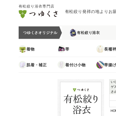
有松絞り浴衣専門店
有松絞り発祥の地よりお
つゆくさオリジナル
有松絞り浴衣
着物
帯
長襦
肌着・補正
着付け小物
帯揚
い
ゲ
さ
HO