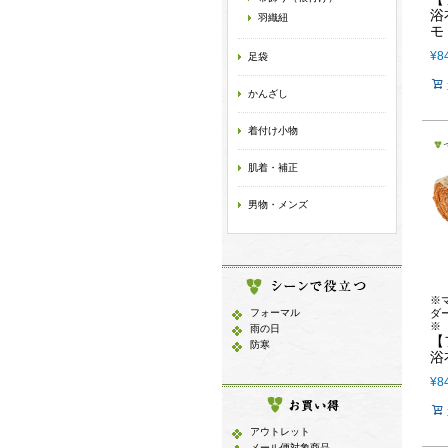
浴
羽織紐
モ
¥
8
足袋
かんざし
着付け小物
肌着・補正
男物・メンズ
※
フォーマル
ダ
※
雨の日
【
防寒
浴
¥
8
アウトレット
メール便対象商品