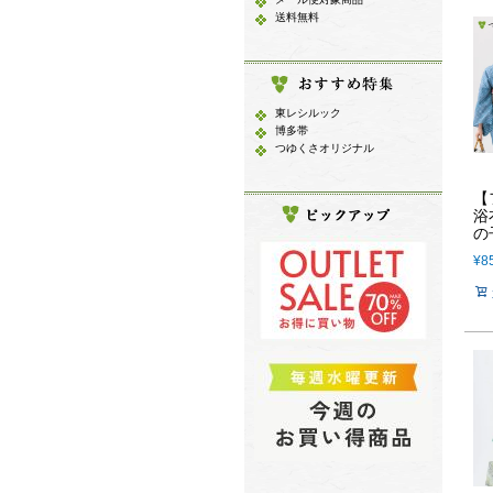
送料無料
東レシルック
博多帯
つゆくさオリジナル
【
浴
の
¥
8