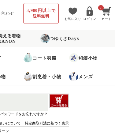
0
3,980円以上
で
い合わせ
送料無料
お気に入り
ログイン
カート
洗える着物
つゆくさDays
KANON
グ
コート羽織
和装小物
小物
割烹着・小物
メンズ
パスワードをお忘れですか？
扱いについて
特定商取引法に基づく表示
リーン