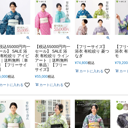
税込55000円均一
【税込55000円均一
【フリーサイズ】
【フリ
ール】 SALE 浴
セール】 SALE 浴
浴衣 有松絞り 菱つ
浴衣 
 有松絞り アイビ
衣 有松絞り ライン
なぎ
モ
 ｜送料無料〔単
アート ｜送料無料
¥
74,800
税込
¥
79,200
〕【フリーサイ
〔単品〕【フリー
】
サイズ】
カートに入れる
カー
5,000
税込
¥
55,000
税込
カートに入れる
カートに入れる