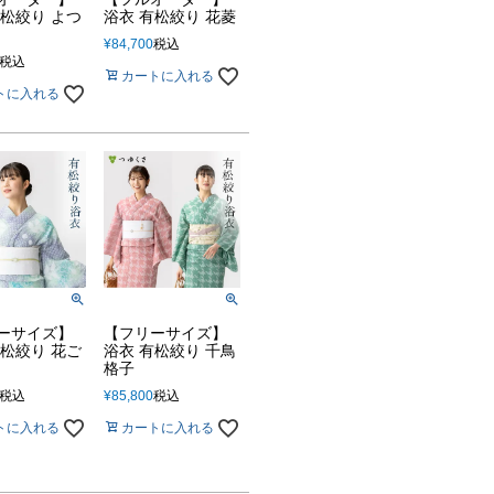
有松絞り よつ
浴衣 有松絞り 花菱
¥
84,700
税込
税込
カートに入れる
トに入れる
ーサイズ】
【フリーサイズ】
有松絞り 花ご
浴衣 有松絞り 千鳥
格子
税込
¥
85,800
税込
トに入れる
カートに入れる