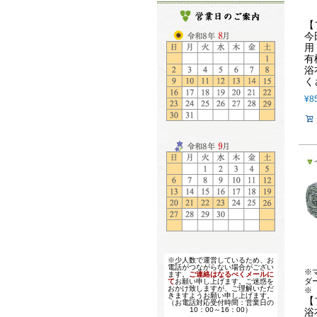
【
今
用
有
浴
く
¥
8
※少人数で運営しているため、お
電話がつながらない場合がござい
※
ます。
ご連絡はなるべくメールに
ダ
て
お願い申し上げます。ご迷惑を
おかけ致しますが、ご理解いただ
※
きますようお願い申し上げます。
【
（お電話対応受付時間：営業日の
10：00～16：00）
浴