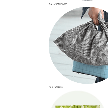
洗える着物KANON
つゆくさDays