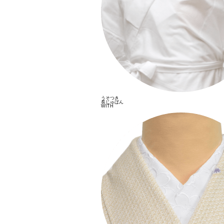
うそつき
長じゅばん
WITH