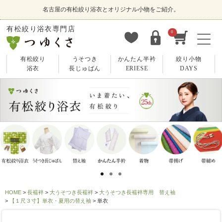
名古屋の有松絞り浴衣とオリジナル小物をご紹介。
有松絞り浴衣専門店
0
有松絞り
うそつき
かんたん半衿
絞り小物
浴衣
長じゅばん
ERIESE
DAYS
HOME
長襦袢
大うそつき長襦袢
大うそつき長襦袢専用 替え袖
【１尺３寸】単衣・夏用の替え袖
単衣