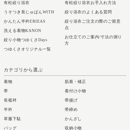
有松絞り浴衣
有松絞り浴衣お手入れ方法
うそつき長じゅばんWITH
絞り浴衣のよくある質問
かんたん半衿ERIEAS
絞り浴衣ご注文の際のご留意
点
洗える着物KANON
お仕立てのご案内/寸法の測り
絞り小物つゆくさDays
方
つゆくさオリジナル一覧
カテゴリから選ぶ
着物
肌着・補正
帯
着付け小物
長襦袢
帯揚げ
半衿
帯締め
草履下駄
かんざし
バッグ
収納小物