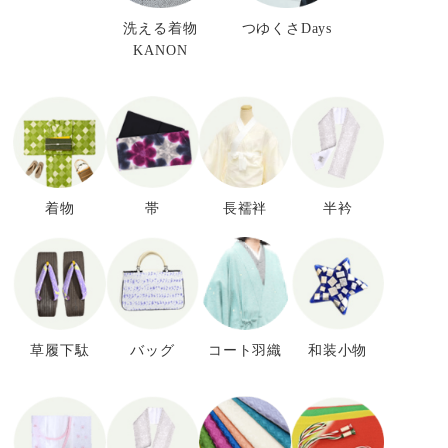
洗える着物
つゆくさDays
KANON
着物
帯
長襦袢
半衿
草履下駄
バッグ
コート羽織
和装小物