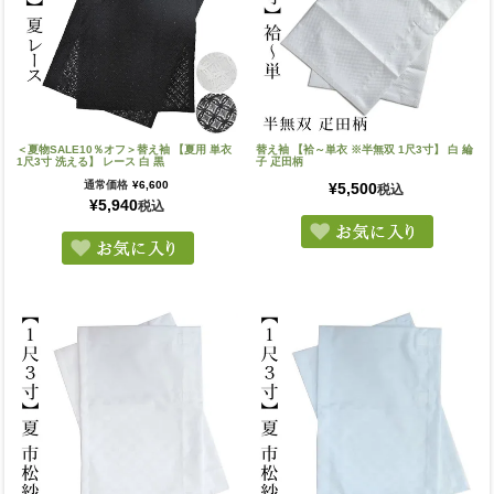
＜夏物SALE10％オフ＞替え袖 【夏用 単衣
替え袖 【袷～単衣 ※半無双 1尺3寸】 白 綸
1尺3寸 洗える】 レース 白 黒
子 疋田柄
通常価格
¥
6,600
¥
5,500
税込
¥
5,940
税込