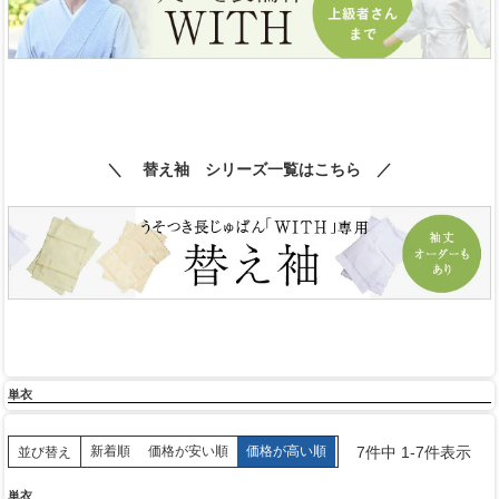
＼ 替え袖 シリーズ一覧はこちら ／
単衣
7
件中
1
-
7
件表示
新着順
価格が安い順
価格が高い順
並び替え
単衣