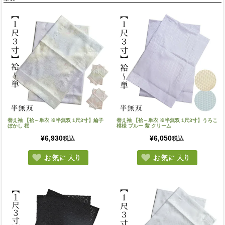
替え袖 【袷～単衣 ※半無双 1尺3寸】綸子
替え袖 【袷～単衣 ※半無双 1尺3寸】うろこ
ぼかし 桜
模様 ブルー 紫 クリーム
¥
6,930
¥
6,050
税込
税込