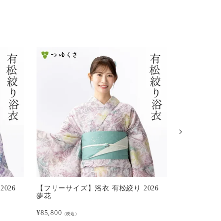
026
【フリーサイズ】浴衣 有松絞り 2026
【フリーサイ
夢花
じさい
¥
85,800
¥
85,800
（税込）
（税込