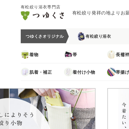
有松絞り浴衣専門店
有松絞り発祥の地よりお
つゆくさオリジナル
有松絞り浴衣
着物
帯
長襦
肌着・補正
着付け小物
帯揚