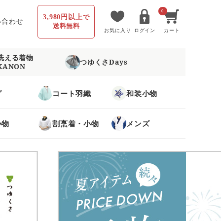
0
3,980円以上
で
い合わせ
送料無料
お気に入り
ログイン
カート
洗える着物
つゆくさDays
KANON
グ
コート羽織
和装小物
小物
割烹着・小物
メンズ