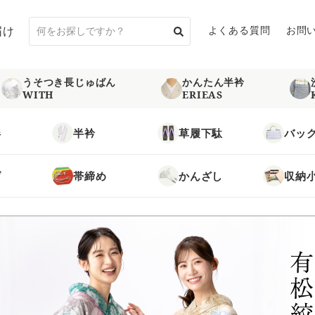
届け
よくある質問
お問
うそつき長じゅばん
かんたん半衿
WITH
ERIEAS
袢
半衿
草履下駄
バッ
げ
帯締め
かんざし
収納