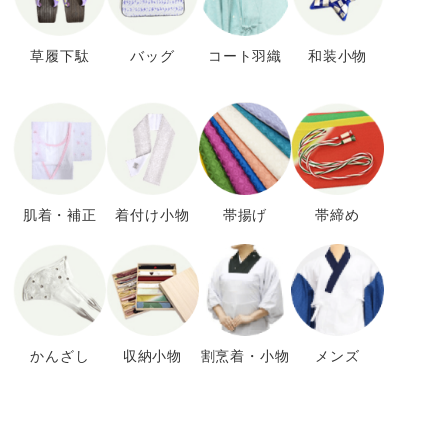
草履下駄
バッグ
コート羽織
和装小物
肌着・補正
着付け小物
帯揚げ
帯締め
かんざし
収納小物
割烹着・小物
メンズ