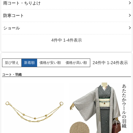
雨コート・ちりよけ
防寒コート
ショール
4
件中
1
-
4
件表示
24
件中
1
-
24
件表示
新着順
価格が安い順
価格が高い順
並び替え
コート・羽織