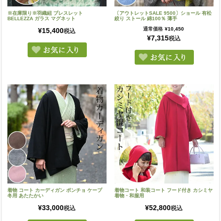
※在庫限り※羽織紐 ブレスレット
〔アウトレットSALE 9500〕ショール 有松
BELLEZZA ガラス マグネット
絞り ストール 綿100％ 薄手
通常価格
¥
10,450
¥
15,400
税込
¥
7,315
税込
着物 コート カーディガン ポンチョ ケープ
着物コート 和装コート フード付き カシミヤ
冬用 あたたかい
着物・和服用
¥
33,000
¥
52,800
税込
税込