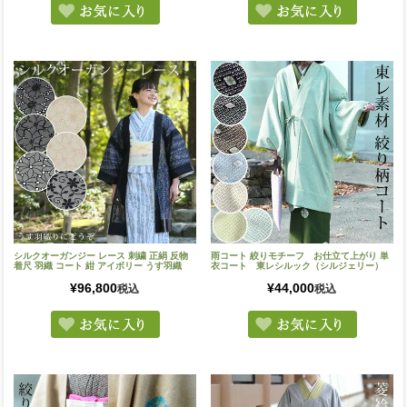
シルクオーガンジー レース 刺繍 正絹 反物
雨コート 絞りモチーフ お仕立て上がり 単
着尺 羽織 コート 紺 アイボリー うす羽織
衣コート 東レシルック（シルジェリー）
¥
96,800
¥
44,000
税込
税込