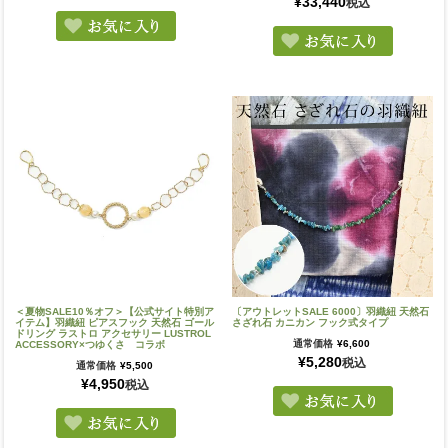
¥
33,440
税込
＜夏物SALE10％オフ＞【公式サイト特別ア
〔アウトレットSALE 6000〕羽織紐 天然石
イテム】羽織紐 ピアスフック 天然石 ゴール
さざれ石 カニカン フック式タイプ
ドリング ラストロ アクセサリー LUSTROL
通常価格
¥
6,600
ACCESSORY×つゆくさ コラボ
¥
5,280
税込
通常価格
¥
5,500
¥
4,950
税込