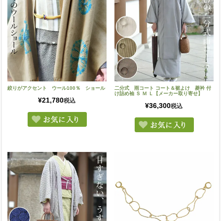
絞りがアクセント ウール100％ ショール
二分式 雨コート コート＆裾よけ 菱衿 付
け詰め袖 Ｓ Ｍ Ｌ【メーカー取り寄せ】
¥
21,780
税込
¥
36,300
税込