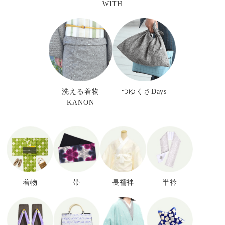
WITH
洗える着物
つゆくさDays
KANON
着物
帯
長襦袢
半衿