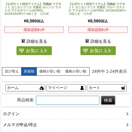
【公式サイト特別アイテム】羽織紐 マグネ
【公式サイト特別アイテム】羽織紐 マグネ
ット カニカンフック 天然石 オレンジ ラス
ット カニカンフック 天然石 ブルー ラスト
トロ アクセサリー LUSTROL
ロ アクセサリー LUSTROL ACCESSORY×
ACCESSORY×つゆくさ コラボ
つゆくさ コラボ
¥
8,580
¥
8,580
税込
税込
現在品切れ中
現在品切れ中
詳細を見る
詳細を見る
24
件中
1
-
24
件表示
新着順
価格が安い順
価格が高い順
並び替え
ホーム
マイページ
カート
商品検索
ログイン
メルマガ申込/停止