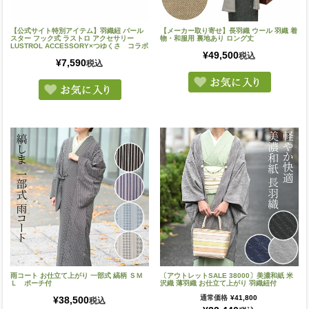
【公式サイト特別アイテム】羽織紐 パール
【メーカー取り寄せ】長羽織 ウール 羽織 着
スター フック式 ラストロ アクセサリー
物・和服用 裏地あり ロング丈
LUSTROL ACCESSORY×つゆくさ コラボ
¥
49,500
税込
¥
7,590
税込
雨コート お仕立て上がり 一部式 縞柄 ＳＭ
〔アウトレットSALE 38000〕美濃和紙 米
Ｌ ポーチ付
沢織 薄羽織 お仕立て上がり 羽織紐付
通常価格
¥
41,800
¥
38,500
税込