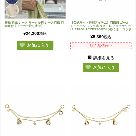
着物 羽織 レース サークル柄 レース羽織 羽
【公式サイト特別アイテム】羽織紐 ゴール
織紐付【メーカー取り寄せ】
ドチェーン フック式 ラストロ アクセサリー
LUSTROL ACCESSORY×つゆくさ コラボ
¥
24,200
税込
¥
5,390
税込
現在品切れ中
詳細を見る