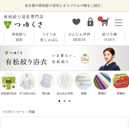
名古屋の有松絞り浴衣とオリジナル小物をご紹介。
有松絞り浴衣専門店
0
有松絞り
うそつき
かんたん半衿
絞り小物
浴衣
長じゅばん
ERIESE
DAYS
HOME
コート・羽織