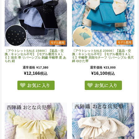
〔アウトレットSALE 15800〕【返品・交
〔アウトレットSALE 23000〕【返品・交
換・キャンセル不可】【モデル着用ＳＡＬ
換・キャンセル不可】【モデル着用ＳＡＬ
Ｅ】浴衣 帯 リバーシブル 刺繍 半幅帯 星 あ
Ｅ】半幅帯 貝殻モチーフ リバーシブル 長尺
られ 紺
綿 ゆかた帯
通常価格
¥
17,380
通常価格
¥
23,000
¥
12,166
¥
16,100
税込
税込