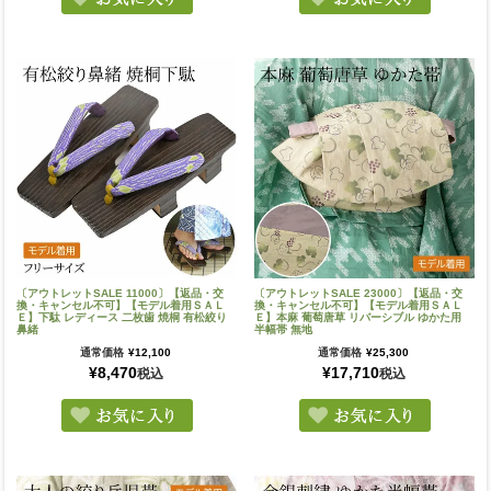
〔アウトレットSALE 11000〕【返品・交
〔アウトレットSALE 23000〕【返品・交
換・キャンセル不可】【モデル着用ＳＡＬ
換・キャンセル不可】【モデル着用ＳＡＬ
Ｅ】下駄 レディース 二枚歯 焼桐 有松絞り
Ｅ】本麻 葡萄唐草 リバーシブル ゆかた用
鼻緒
半幅帯 無地
通常価格
¥
12,100
通常価格
¥
25,300
¥
8,470
¥
17,710
税込
税込