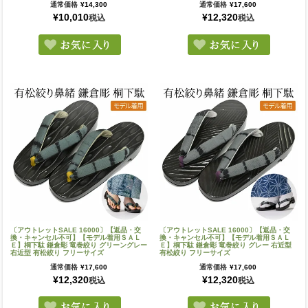
通常価格
¥
14,300
通常価格
¥
17,600
¥
10,010
¥
12,320
税込
税込
〔アウトレットSALE 16000〕【返品・交
〔アウトレットSALE 16000〕【返品・交
換・キャンセル不可】【モデル着用ＳＡＬ
換・キャンセル不可】【モデル着用ＳＡＬ
Ｅ】桐下駄 鎌倉彫 竜巻絞り グリーングレー
Ｅ】桐下駄 鎌倉彫 竜巻絞り グレー 右近型
右近型 有松絞り フリーサイズ
有松絞り フリーサイズ
通常価格
¥
17,600
通常価格
¥
17,600
¥
12,320
¥
12,320
税込
税込