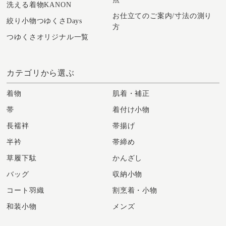
洗える着物KANON
お仕立てのご案内/寸法の測り
絞り小物つゆくさDays
方
つゆくさオリジナル一覧
カテゴリから選ぶ
着物
肌着・補正
帯
着付け小物
長襦袢
帯揚げ
半衿
帯締め
草履下駄
かんざし
バッグ
収納小物
コート羽織
割烹着・小物
和装小物
メンズ