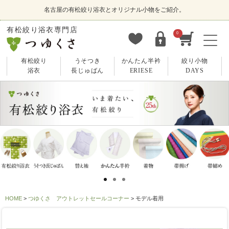
名古屋の有松絞り浴衣とオリジナル小物をご紹介。
有松絞り浴衣専門店
0
有松絞り
うそつき
かんたん半衿
絞り小物
浴衣
長じゅばん
ERIESE
DAYS
HOME
つゆくさ アウトレットセールコーナー
モデル着用