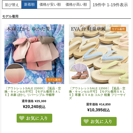
19
件中
1
-
19
件表示
新着順
価格が安い順
価格が高い順
並び替え
モデル着用
〔アウトレットSALE 23000〕【返品・交
〔アウトレットSALE 13500〕【返品・交
換・キャンセル不可】【モデル着用ＳＡＬ
換・キャンセル不可】【モデル着用ＳＡＬ
Ｅ】本麻 ぼかし リバーシブル 半幅帯
Ｅ】草履 ＥＶＡ台 コルク 軽量 フリーサイ
ズ
通常価格
¥
25,300
通常価格
¥
14,850
¥
20,240
税込
¥
10,395
税込