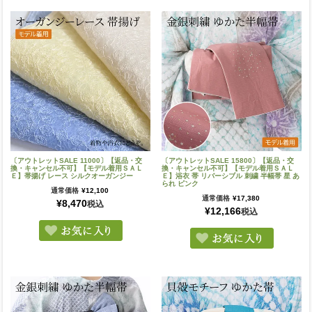
〔アウトレットSALE 11000〕【返品・交
〔アウトレットSALE 15800〕【返品・交
換・キャンセル不可】【モデル着用ＳＡＬ
換・キャンセル不可】【モデル着用ＳＡＬ
Ｅ】帯揚げ レース シルクオーガンジー
Ｅ】浴衣 帯 リバーシブル 刺繍 半幅帯 星 あ
られ ピンク
通常価格
¥
12,100
通常価格
¥
17,380
¥
8,470
税込
¥
12,166
税込