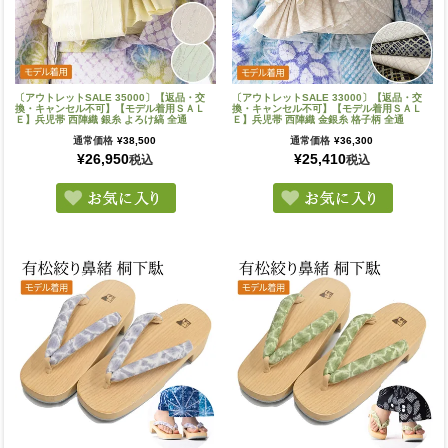
〔アウトレットSALE 35000〕【返品・交
〔アウトレットSALE 33000〕【返品・交
換・キャンセル不可】【モデル着用ＳＡＬ
換・キャンセル不可】【モデル着用ＳＡＬ
Ｅ】兵児帯 西陣織 銀糸 よろけ縞 全通
Ｅ】兵児帯 西陣織 金銀糸 格子柄 全通
通常価格
¥
38,500
通常価格
¥
36,300
¥
26,950
¥
25,410
税込
税込