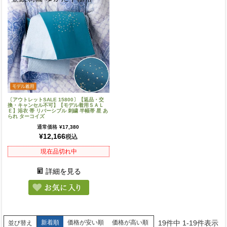
〔アウトレットSALE 15800〕【返品・交
換・キャンセル不可】【モデル着用ＳＡＬ
Ｅ】浴衣 帯 リバーシブル 刺繍 半幅帯 星 あ
られ ターコイズ
通常価格
¥
17,380
¥
12,166
税込
現在品切れ中
詳細を見る
19
件中
1
-
19
件表示
新着順
価格が安い順
価格が高い順
並び替え