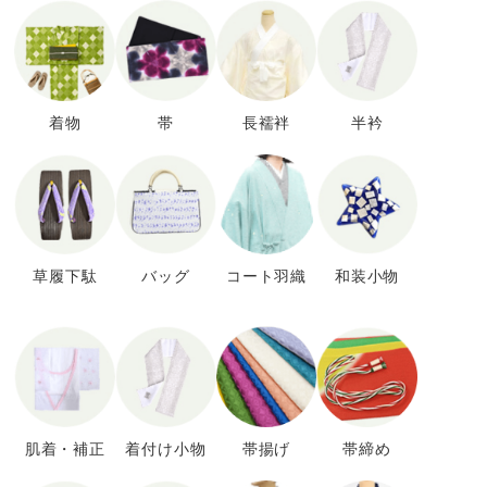
着物
帯
長襦袢
半衿
草履下駄
バッグ
コート羽織
和装小物
肌着・補正
着付け小物
帯揚げ
帯締め