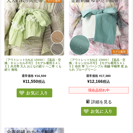
〔アウトレットSALE 15000〕【返品・交
〔アウトレットSALE 15800〕【返品・交
換・キャンセル不可】【モデル着用ＳＡＬ
換・キャンセル不可】【モデル着用ＳＡＬ
Ｅ】兵児帯 大人 おとなの絞り へこ帯 くも
Ｅ】浴衣 帯 リバーシブル 刺繍 半幅帯 星 あ
絞り 無地
られ ブルーグリーン
通常価格
¥
16,500
通常価格
¥
17,380
¥
11,550
¥
12,166
税込
税込
現在品切れ中
詳細を見る