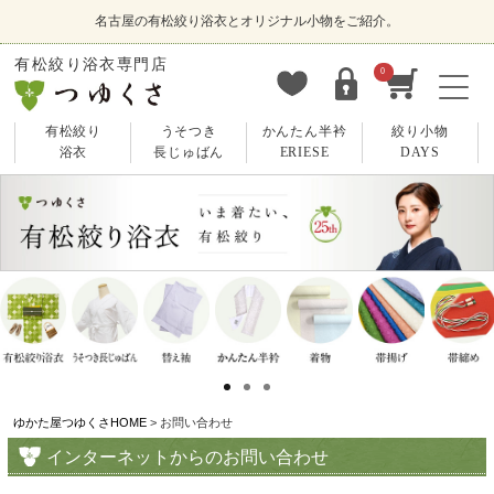
名古屋の有松絞り浴衣とオリジナル小物をご紹介。
有松絞り浴衣専門店
0
有松絞り
うそつき
かんたん半衿
絞り小物
浴衣
長じゅばん
ERIESE
DAYS
ゆかた屋つゆくさHOME
> お問い合わせ
インターネットからのお問い合わせ