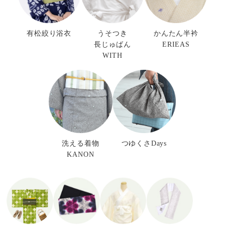
有松絞り浴衣
うそつき
かんたん半衿
長じゅばん
ERIEAS
WITH
洗える着物
つゆくさDays
KANON