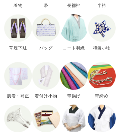
着物
帯
長襦袢
半衿
草履下駄
バッグ
コート羽織
和装小物
肌着・補正
着付け小物
帯揚げ
帯締め