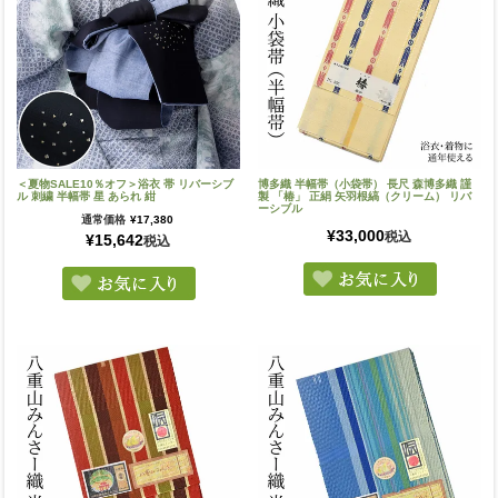
＜夏物SALE10％オフ＞浴衣 帯 リバーシブ
博多織 半幅帯（小袋帯） 長尺 森博多織 謹
ル 刺繍 半幅帯 星 あられ 紺
製 「椿」 正絹 矢羽根縞（クリーム） リバ
ーシブル
通常価格
¥
17,380
¥
33,000
税込
¥
15,642
税込