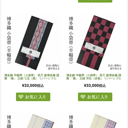
博多織 半幅帯（小袋帯） 長尺 森博多織 謹
博多織 半幅帯（小袋帯） 長尺 森博多織 謹
製 「椿」 正絹 七宝（黒） リバーシブル
製 「椿」 正絹 市松（赤黒） リバーシブル
¥
33,000
¥
33,000
税込
税込