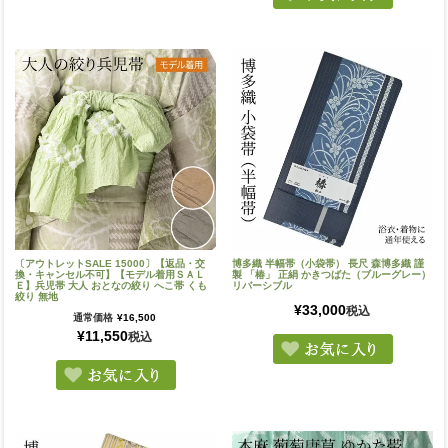
〔アウトレットSALE 15000〕【返品・交
博多織 半幅帯（小袋帯） 長尺 森博多織 謹
換・キャンセル不可】【モデル着用ＳＡＬ
製 「椿」 正絹 かきつばた（ブルーグレー）
Ｅ】兵児帯 大人 おとなの絞り へこ帯 くも
リバーシブル
絞り 無地
¥
33,000
税込
通常価格
¥
16,500
¥
11,550
税込