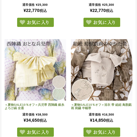
通常価格
¥
25,300
通常価格
¥
25,300
¥
22,770
¥
22,770
税込
税込
＜夏物SALE10％オフ＞兵児帯 西陣織 銀糸
＜夏物SALE10％オフ＞浴衣 帯 組紐 鳥獣戯
よろけ縞 全通
画 刺繍 半幅帯
通常価格
¥
38,500
通常価格
¥
16,500
¥
34,650
¥
14,850
税込
税込