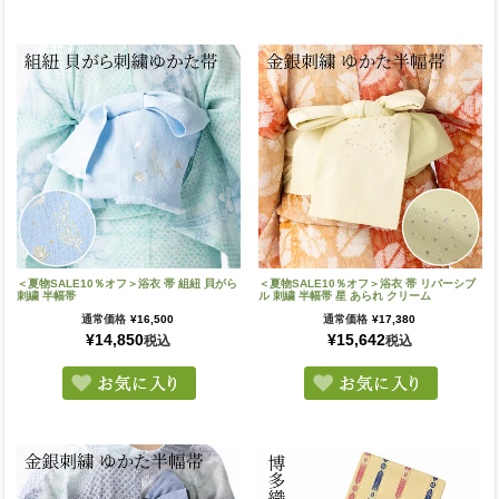
＜夏物SALE10％オフ＞浴衣 帯 組紐 貝がら
＜夏物SALE10％オフ＞浴衣 帯 リバーシブ
刺繍 半幅帯
ル 刺繍 半幅帯 星 あられ クリーム
通常価格
¥
16,500
通常価格
¥
17,380
¥
14,850
¥
15,642
税込
税込