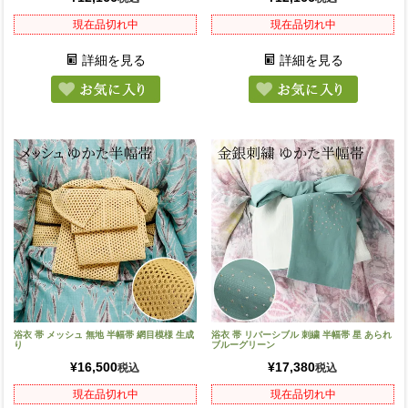
現在品切れ中
現在品切れ中
詳細を見る
詳細を見る
浴衣 帯 メッシュ 無地 半幅帯 網目模様 生成
浴衣 帯 リバーシブル 刺繍 半幅帯 星 あられ
り
ブルーグリーン
¥
16,500
¥
17,380
税込
税込
現在品切れ中
現在品切れ中