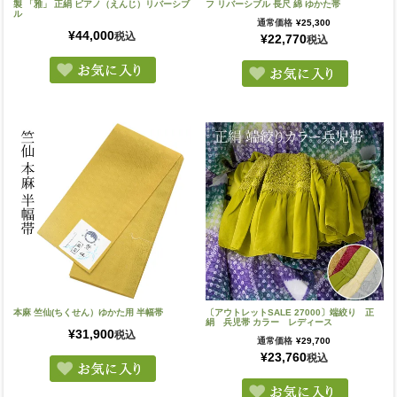
製 「雅」 正絹 ピアノ（えんじ）リバーシブ
フ リバーシブル 長尺 綿 ゆかた帯
ル
通常価格
¥
25,300
¥
44,000
税込
¥
22,770
税込
本麻 竺仙(ちくせん）ゆかた用 半幅帯
〔アウトレットSALE 27000〕端絞り 正
絹 兵児帯 カラー レディース
¥
31,900
税込
通常価格
¥
29,700
¥
23,760
税込