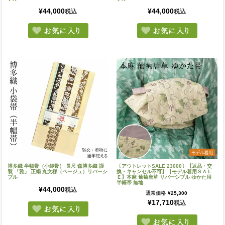
¥
44,000
¥
44,000
税込
税込
博多織 半幅帯（小袋帯） 長尺 森博多織 謹
〔アウトレットSALE 23000〕【返品・交
製 「雅」 正絹 丸文様（ベージュ）リバーシ
換・キャンセル不可】【モデル着用ＳＡＬ
ブル
Ｅ】本麻 葡萄唐草 リバーシブル ゆかた用
半幅帯 無地
¥
44,000
税込
通常価格
¥
25,300
¥
17,710
税込