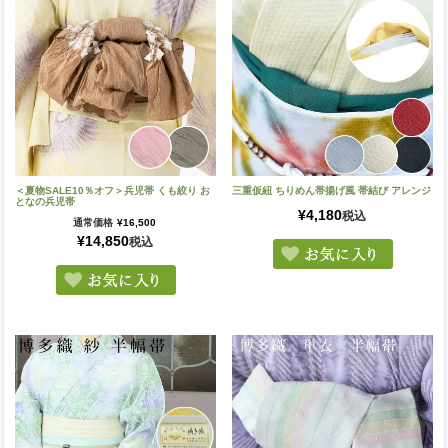
＜夏物SALE10％オフ＞兵児帯 くも絞り お
三重仮紐 ちりめん帯揚げ風 帯結び アレンジ
となの兵児帯
¥
4,180
税込
通常価格
¥
16,500
¥
14,850
税込