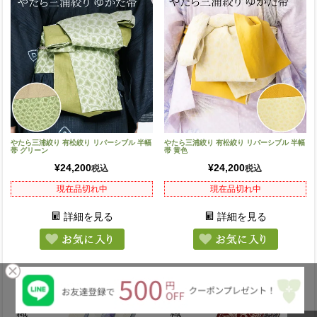
やたら三浦絞り 有松絞り リバーシブル 半幅
やたら三浦絞り 有松絞り リバーシブル 半幅
帯 グリーン
帯 黄色
¥
24,200
¥
24,200
税込
税込
現在品切れ中
現在品切れ中
詳細を見る
詳細を見る