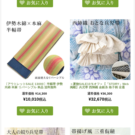
〔アウトレットSALE 13000〕半幅帯 伊勢
＜夏物SALE10％オフ＞【「STORY」Web
木綿 本麻 リバーシブル 単品 送料無料
掲載】兵児帯 西陣織 金銀糸 格子柄 全通
通常価格
¥
14,300
通常価格
¥
36,300
¥
10,010
¥
32,670
税込
税込