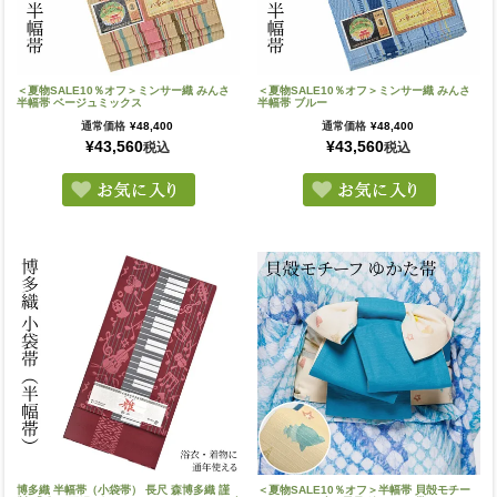
＜夏物SALE10％オフ＞ミンサー織 みんさ
＜夏物SALE10％オフ＞ミンサー織 みんさ
半幅帯 ベージュミックス
半幅帯 ブルー
通常価格
¥
48,400
通常価格
¥
48,400
¥
43,560
¥
43,560
税込
税込
博多織 半幅帯（小袋帯） 長尺 森博多織 謹
＜夏物SALE10％オフ＞半幅帯 貝殻モチー