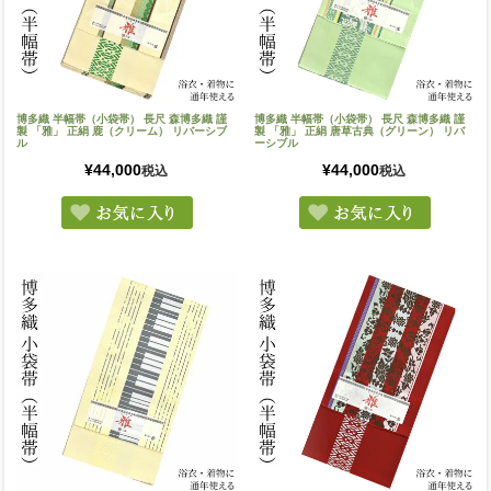
博多織 半幅帯（小袋帯） 長尺 森博多織 謹
博多織 半幅帯（小袋帯） 長尺 森博多織 謹
製 「雅」 正絹 鹿（クリーム） リバーシブ
製 「雅」 正絹 唐草古典（グリーン） リバ
ル
ーシブル
¥
44,000
¥
44,000
税込
税込