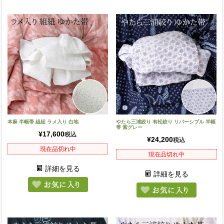
本麻 半幅帯 組紐 ラメ入り 白地
やたら三浦絞り 有松絞り リバーシブル 半幅
帯 紫グレー
¥
17,600
税込
¥
24,200
税込
現在品切れ中
現在品切れ中
詳細を見る
詳細を見る