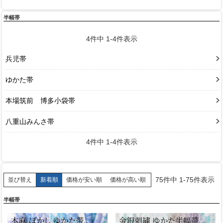
半幅帯
4
件中
1
-
4
件表示
兵児帯
ゆかた帯
本場筑前 博多小袋帯
八重山みんさ帯
4
件中
1
-
4
件表示
75
件中
1
-
75
件表示
新着順
価格が安い順
価格が高い順
並び替え
半幅帯