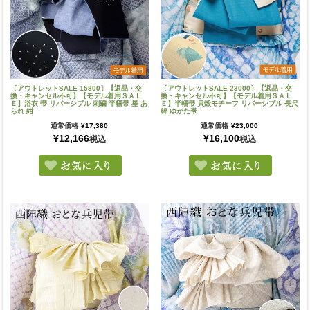
〔アウトレットSALE 15800〕【返品・交
〔アウトレットSALE 23000〕【返品・交
換・キャンセル不可】【モデル着用ＳＡＬ
換・キャンセル不可】【モデル着用ＳＡＬ
Ｅ】浴衣 帯 リバーシブル 刺繍 半幅帯 星 あ
Ｅ】半幅帯 貝殻モチーフ リバーシブル 長尺
られ 紺
綿 ゆかた帯
通常価格
¥
17,380
通常価格
¥
23,000
¥
12,166
¥
16,100
税込
税込