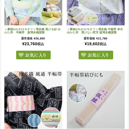
＜夏物SALE10％オフ＞博多織 透ける紗 ゆ
＜夏物SALE10％オフ＞博多織 半幅帯 単衣
かた用 半幅帯 森博多織謹製
ゆかた用 透けない変浮 森博多織謹製
通常価格
¥
26,400
通常価格
¥
21,780
¥
23,760
¥
19,602
税込
税込