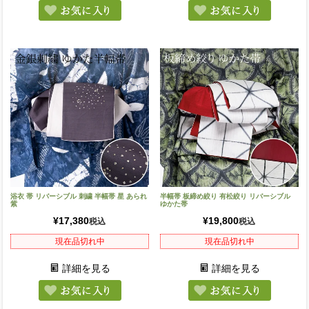
浴衣 帯 リバーシブル 刺繍 半幅帯 星 あられ
半幅帯 板締め絞り 有松絞り リバーシブル
紫
ゆかた帯
¥
17,380
¥
19,800
税込
税込
現在品切れ中
現在品切れ中
詳細を見る
詳細を見る