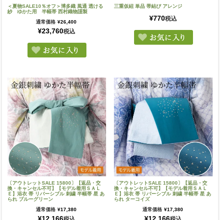
＜夏物SALE10％オフ＞博多織 風通 透ける
三重仮紐 単品 帯結び アレンジ
紗 ゆかた用 半幅帯 西村織物謹製
¥
770
税込
通常価格
¥
26,400
¥
23,760
税込
〔アウトレットSALE 15800〕【返品・交
〔アウトレットSALE 15800〕【返品・交
換・キャンセル不可】【モデル着用ＳＡＬ
換・キャンセル不可】【モデル着用ＳＡＬ
Ｅ】浴衣 帯 リバーシブル 刺繍 半幅帯 星 あ
Ｅ】浴衣 帯 リバーシブル 刺繍 半幅帯 星 あ
られ ブルーグリーン
られ ターコイズ
通常価格
¥
17,380
通常価格
¥
17,380
¥
12,166
¥
12,166
税込
税込