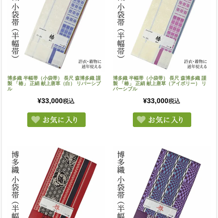
博多織 半幅帯（小袋帯） 長尺 森博多織 謹
博多織 半幅帯（小袋帯） 長尺 森博多織 謹
製 「椿」 正絹 献上唐草（白） リバーシブ
製 「椿」 正絹 献上唐草（アイボリー） リ
ル
バーシブル
¥
33,000
¥
33,000
税込
税込