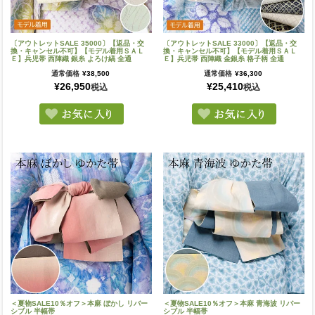
〔アウトレットSALE 35000〕【返品・交
〔アウトレットSALE 33000〕【返品・交
換・キャンセル不可】【モデル着用ＳＡＬ
換・キャンセル不可】【モデル着用ＳＡＬ
Ｅ】兵児帯 西陣織 銀糸 よろけ縞 全通
Ｅ】兵児帯 西陣織 金銀糸 格子柄 全通
通常価格
¥
38,500
通常価格
¥
36,300
¥
26,950
¥
25,410
税込
税込
＜夏物SALE10％オフ＞本麻 ぼかし リバー
＜夏物SALE10％オフ＞本麻 青海波 リバー
シブル 半幅帯
シブル 半幅帯