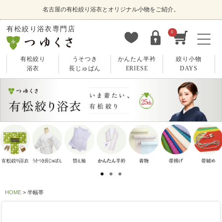
名古屋の有松絞り浴衣とオリジナル小物をご紹介。
有松絞り浴衣専門店
0
有松絞り
うそつき
かんたん半衿
絞り小物
浴衣
長じゅばん
ERIESE
DAYS
HOME
半幅帯