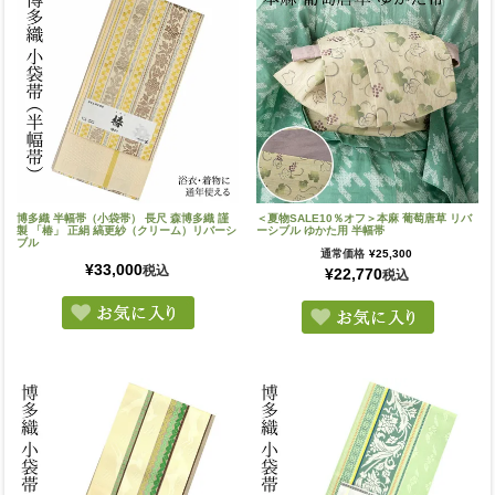
博多織 半幅帯（小袋帯） 長尺 森博多織 謹
＜夏物SALE10％オフ＞本麻 葡萄唐草 リバ
製 「椿」 正絹 縞更紗（クリーム）リバーシ
ーシブル ゆかた用 半幅帯
ブル
通常価格
¥
25,300
¥
33,000
税込
¥
22,770
税込