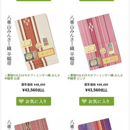
＜夏物SALE10％オフ＞ミンサー織 みんさ
＜夏物SALE10％オフ＞ミンサー織 みんさ
半幅帯 白茶
半幅帯 ピンク
通常価格
¥
48,400
通常価格
¥
48,400
¥
43,560
¥
43,560
税込
税込