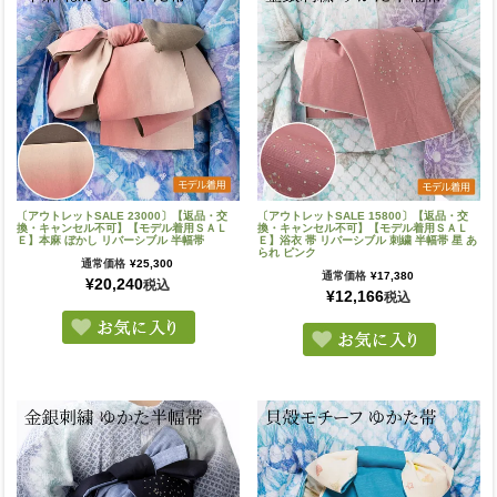
〔アウトレットSALE 23000〕【返品・交
〔アウトレットSALE 15800〕【返品・交
換・キャンセル不可】【モデル着用ＳＡＬ
換・キャンセル不可】【モデル着用ＳＡＬ
Ｅ】本麻 ぼかし リバーシブル 半幅帯
Ｅ】浴衣 帯 リバーシブル 刺繍 半幅帯 星 あ
られ ピンク
通常価格
¥
25,300
通常価格
¥
17,380
¥
20,240
税込
¥
12,166
税込