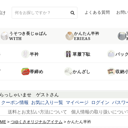
届け
よくある質問
お問
うそつき長じゅばん
かんたん半衿
WITH
ERIEAS
袢
半衿
草履下駄
バッ
げ
帯締め
かんざし
収納
らっしゃいませ
ゲスト
さん
クーポン情報
お気に入り一覧
マイページ
ログイン
パスワ
送料とお支払い方法について
個人情報の取り扱いについ
ME
つゆくさオリジナルアイテム
かんたん半衿