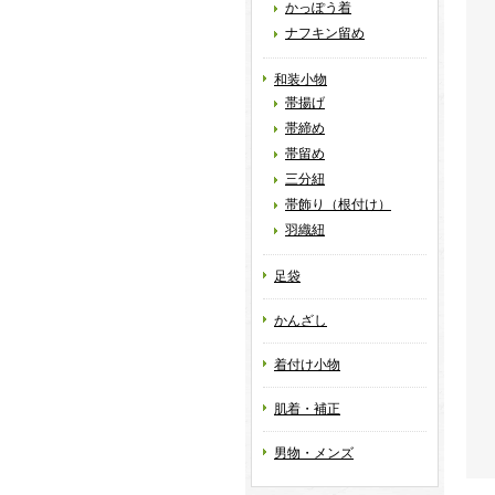
かっぽう着
ナフキン留め
和装小物
帯揚げ
帯締め
帯留め
三分紐
帯飾り（根付け）
羽織紐
足袋
かんざし
着付け小物
肌着・補正
男物・メンズ