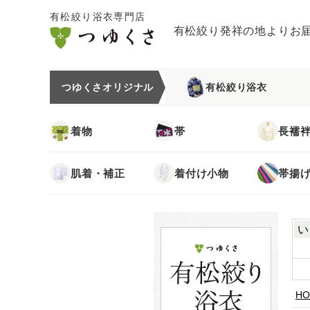
有松絞り浴衣専門店
有松絞り発祥の地よりお
つゆくさオリジナル
有松絞り浴衣
着物
帯
長襦
肌着・補正
着付け小物
帯揚
い
HO