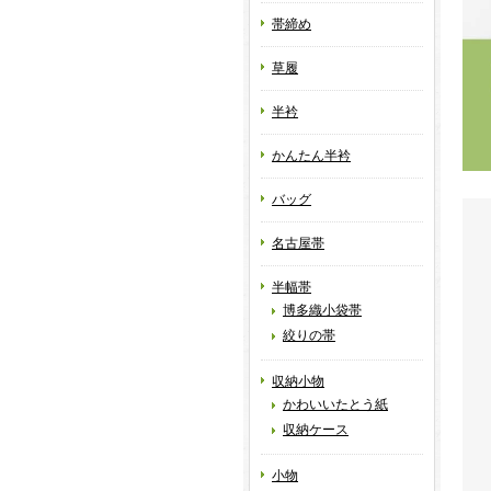
帯締め
草履
半衿
かんたん半衿
バッグ
名古屋帯
半幅帯
博多織小袋帯
絞りの帯
収納小物
かわいいたとう紙
収納ケース
小物