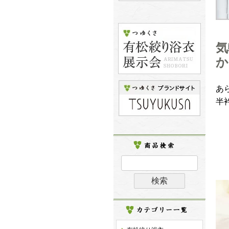
気
か
あ
半