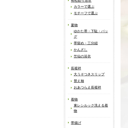
有松絞り浴衣
カラーで選ぶ
モチーフで選ぶ
夏物
ゆかた帯・下駄・バッ
グ
帯留め・三分紐
かんざし
竺仙の浴衣
長襦袢
大うそつきスリップ
替え袖
おあつらえ長襦袢
着物
東レシルック洗える着
物
帯揚げ