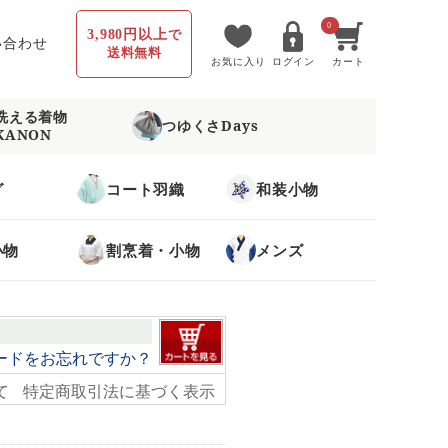
0
3,980円以上
で
い合わせ
送料無料
お気に入り
ログイン
カート
洗える着物
つゆくさDays
KANON
グ
コート羽織
和装小物
小物
割烹着・小物
メンズ
ードをお忘れですか？
て
特定商取引法に基づく表示