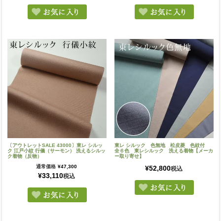
〔アウトレットSALE 43000〕東レ シルッ
東レ シルック 色無地 松皮菱 色紋付
ク 江戸小紋 行儀（サーモン） 洗えるシルッ
全６色 東レシルック 洗える着物【メーカ
ク着物（反物）
ー取り寄せ】
通常価格
¥
47,300
¥
52,800
税込
¥
33,110
税込