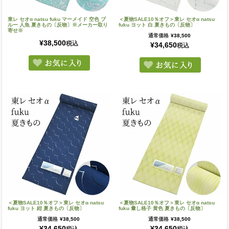
東レ セオα natsu fuku マーメイド 空色 ブ
＜夏物SALE10％オフ＞東レ セオα natsu
ルー 人魚 夏きもの〔反物〕※メーカー取り
fuku ヨット 白 夏きもの〔反物〕
寄せ※
通常価格
¥
38,500
¥
38,500
税込
¥
34,650
税込
＜夏物SALE10％オフ＞東レ セオα natsu
＜夏物SALE10％オフ＞東レ セオα natsu
fuku ヨット 紺 夏きもの〔反物〕
fuku 暈し格子 黄色 夏きもの〔反物〕
通常価格
¥
38,500
通常価格
¥
38,500
¥
34,650
¥
34,650