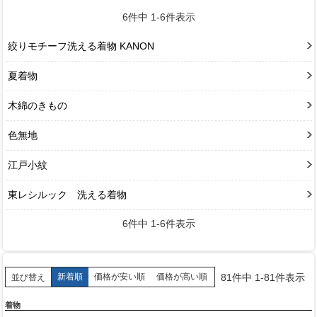
6
件中
1
-
6
件表示
絞りモチーフ洗える着物 KANON
夏着物
木綿のきもの
色無地
江戸小紋
東レシルック 洗える着物
6
件中
1
-
6
件表示
81
件中
1
-
81
件表示
新着順
価格が安い順
価格が高い順
並び替え
着物