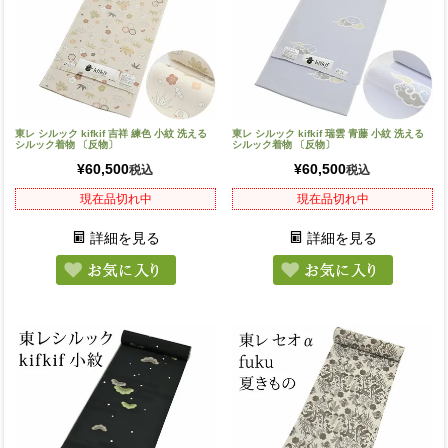
東レ シルック kifkif 吉祥 練色 小紋 洗える
東レ シルック kifkif 瑞雲 青藤 小紋 洗える
シルック着物 〔反物〕
シルック着物 〔反物〕
¥
60,500
¥
60,500
税込
税込
現在品切れ中
現在品切れ中
詳細を見る
詳細を見る