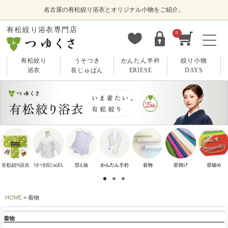
名古屋の有松絞り浴衣とオリジナル小物をご紹介。
有松絞り浴衣専門店
0
有松絞り
うそつき
かんたん半衿
絞り小物
浴衣
長じゅばん
ERIESE
DAYS
HOME
着物
着物