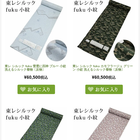
東レ シルック fuku 雷雲に四神 ブルー 小紋
東レ シルック fuku カモフラージュ グリー
洗えるシルック着物〔反物〕
ン 小紋 洗えるシルック着物〔反物〕
¥
60,500
¥
60,500
税込
税込