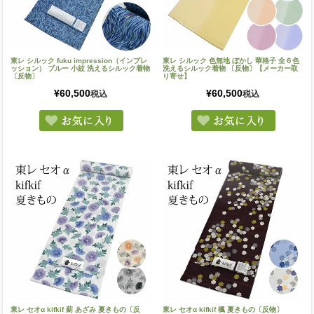
東レ シルック fuku impression（インプレ
東レ シルック 色無地 ぼかし 華格子 全６色
ッション） ブルー 小紋 洗えるシルック着物
洗えるシルック着物 〔反物〕【メーカー取
〔反物〕
り寄せ】
¥
60,500
¥
60,500
税込
税込
東レ セオα kifkif 薊 あざみ 夏きもの〔反
東レ セオα kifkif 楓 夏きもの〔反物〕