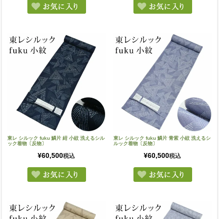
東レ シルック fuku 鱗片 紺 小紋 洗えるシル
東レ シルック fuku 鱗片 青紫 小紋 洗えるシ
ック着物〔反物〕
ルック着物〔反物〕
¥
60,500
¥
60,500
税込
税込