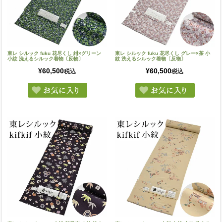
東レ シルック fuku 花尽くし 紺×グリーン
東レ シルック fuku 花尽くし グレー×茶 小
小紋 洗えるシルック着物〔反物〕
紋 洗えるシルック着物〔反物〕
¥
60,500
¥
60,500
税込
税込