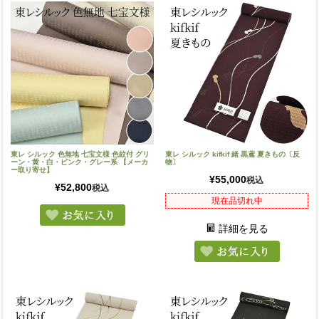
東レ シルック 色無地 七宝文様 色紋付 グリ
東レ シルック kifkif 緒 黒鳶 夏きもの〔反
ーン・黄・白・ピンク・グレー系 【メーカ
物〕
ー取り寄せ】
¥
55,000
税込
¥
52,800
税込
現在品切れ中
詳細を見る