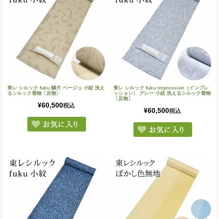
東レ シルック fuku 鱗片 ベージュ 小紋 洗え
東レ シルック fuku impression（インプレ
るシルック着物〔反物〕
ッション） グレー 小紋 洗えるシルック着物
〔反物〕
¥
60,500
税込
¥
60,500
税込