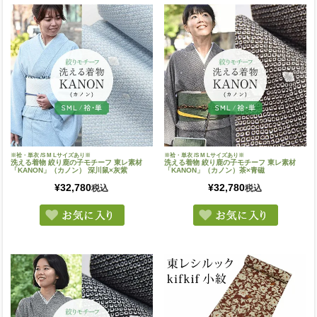
※袷・単衣 /S M Lサイズあり※
※袷・単衣 /S M Lサイズあり※
洗える着物 絞り鹿の子モチーフ 東レ素材
洗える着物 絞り鹿の子モチーフ 東レ素材
「KANON」（カノン） 深川鼠×灰紫
「KANON」（カノン）茶×青磁
¥
32,780
¥
32,780
税込
税込