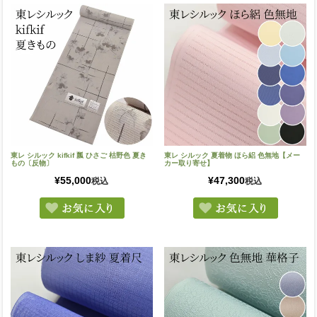
東レ シルック kifkif 瓢 ひさご 枯野色 夏き
東レ シルック 夏着物 ほら絽 色無地【メー
もの〔反物〕
カー取り寄せ】
¥
55,000
¥
47,300
税込
税込