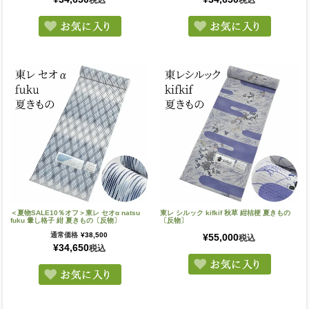
税込
税込
＜夏物SALE10％オフ＞東レ セオα natsu
東レ シルック kifkif 秋草 紺桔梗 夏きもの
fuku 暈し格子 紺 夏きもの〔反物〕
〔反物〕
通常価格
¥
38,500
¥
55,000
税込
¥
34,650
税込