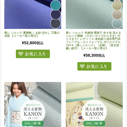
東レ シルック 夏着物 しま紗 ぼかし 万葉の
東レ シルック 色無地 華格子 全６色 洗える
涼彩 【メーカー取り寄せ】
シルック着物 （小さいサイズから大きいサ
イズまで）レディース 有松絞り浴衣専門店
¥
52,800
フォーマル～セミフォーマル ポリエステル
税込
100％（東レシルック）〔反物〕〔抜き紋・
縫い紋可〕【メーカー取り寄せ】
¥
58,300
税込