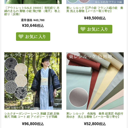
〔アウトレットSALE 39800〕有松絞り 木
東レ シルック 江戸小紋 フランス縞小紋 奏
綿のきもの 着物 小紋 飛び柄 （着尺） 巻上
美 洗える着物【メーカー取り寄せ】
絞り〔反物〕
¥
49,500
税込
通常価格
¥
43,780
¥
30,646
税込
シルクオーガンジー レース 刺繍 正絹 反物
東レ シルック 色無地 奏美 紋意匠 色紋付
着尺 羽織 コート 紺 アイボリー うす羽織
美ゆき 洗える着物【メーカー取り寄せ】
¥
96,800
¥
52,800
税込
税込