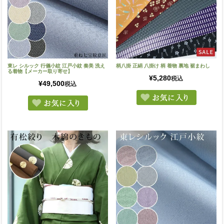
東レ シルック 行儀小紋 江戸小紋 奏美 洗え
柄八掛 正絹 八掛け 柄 着物 裏地 裾まわし
る着物【メーカー取り寄せ】
¥
5,280
税込
¥
49,500
税込