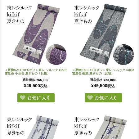
＜夏物SALE10％オフ＞東レ シルック kifkif
＜夏物SALE10％オフ＞東レ シルック kifkif
雪景色 小豆色 夏きもの〔反物〕
雪景色 墨黒 夏きもの〔反物〕
通常価格
¥
55,000
通常価格
¥
55,000
¥
49,500
¥
49,500
税込
税込