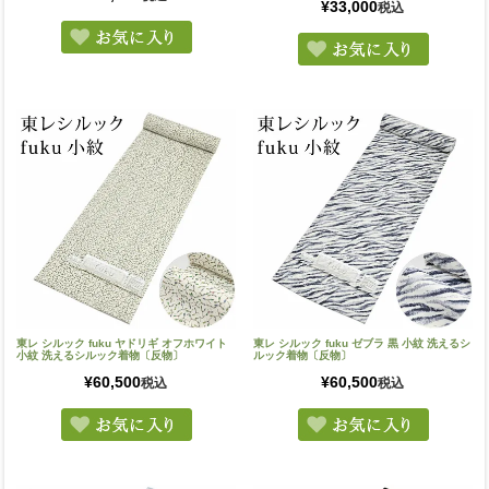
¥
33,000
税込
東レ シルック fuku ヤドリギ オフホワイト
東レ シルック fuku ゼブラ 黒 小紋 洗えるシ
小紋 洗えるシルック着物〔反物〕
ルック着物〔反物〕
¥
60,500
¥
60,500
税込
税込