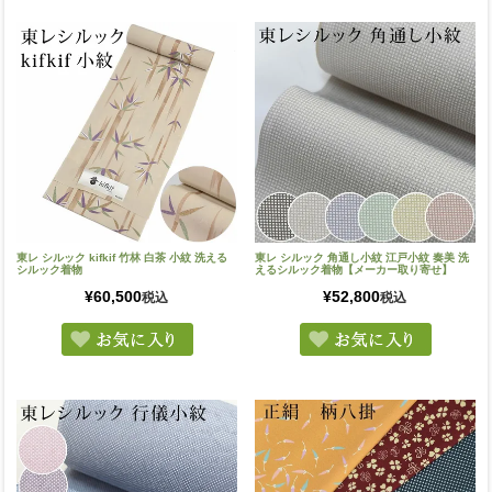
東レ シルック kifkif 竹林 白茶 小紋 洗える
東レ シルック 角通し小紋 江戸小紋 奏美 洗
シルック着物
えるシルック着物【メーカー取り寄せ】
¥
60,500
¥
52,800
税込
税込