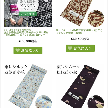
※袷・単衣 /S M Lサイズあり※
東レ シルック kifkif 花唐草 樺茶 小紋 洗え
洗える着物 絞り鹿の子モチーフ 東レ素材
るシルック着物 〔反物〕
「KANON」（カノン）墨黒×薄ピンク
¥
60,500
税込
¥
32,780
税込