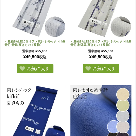
＜夏物SALE10％オフ＞東レ シルック kifkif
＜夏物SALE10％オフ＞東レ シルック kifkif
青竹 青鈍 夏きもの〔反物〕
青竹 利休鼠 夏きもの〔反物〕
通常価格
¥
55,000
通常価格
¥
55,000
¥
49,500
¥
49,500
税込
税込