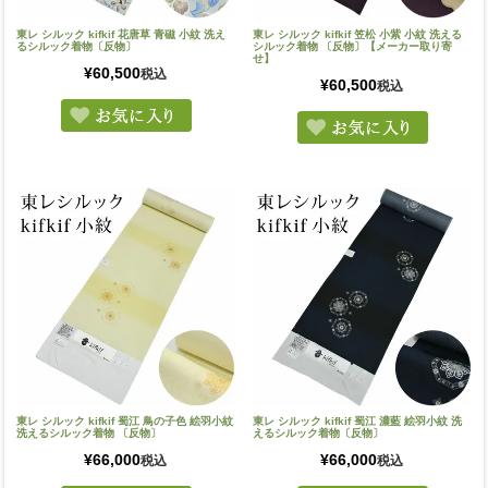
東レ シルック kifkif 花唐草 青磁 小紋 洗え
東レ シルック kifkif 笠松 小紫 小紋 洗える
るシルック着物〔反物〕
シルック着物 〔反物〕【メーカー取り寄
せ】
¥
60,500
税込
¥
60,500
税込
東レ シルック kifkif 蜀江 鳥の子色 絵羽小紋
東レ シルック kifkif 蜀江 濃藍 絵羽小紋 洗
洗えるシルック着物 〔反物〕
えるシルック着物〔反物〕
¥
66,000
¥
66,000
税込
税込