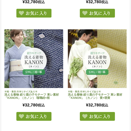
¥
32,780
¥
32,780
税込
税込
※袷・単衣 /S M Lサイズあり※
※袷・単衣 /S M Lサイズあり※
洗える着物 絞り鹿の子モチーフ 東レ素材
洗える着物 絞り鹿の子モチーフ 東レ素材
「KANON」（カノン） 瑠璃紺×桜
「KANON」（カノン） 黄×萌黄
¥
32,780
¥
32,780
税込
税込