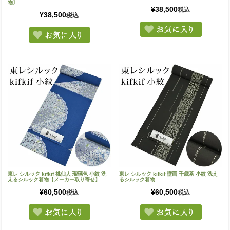
物〕
¥
38,500
税込
¥
38,500
税込
東レ シルック kifkif 桃仙人 瑠璃色 小紋 洗
東レ シルック kifkif 壁画 千歳茶 小紋 洗え
えるシルック着物【メーカー取り寄せ】
るシルック着物
¥
60,500
¥
60,500
税込
税込