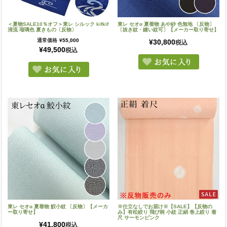
＜夏物SALE10％オフ＞東レ シルック kifkif
東レ セオα 夏着物 あや紗 色無地 〔反物〕
清流 瑠璃色 夏きもの〔反物〕
〔抜き紋・縫い紋可〕【メーカー取り寄せ】
通常価格
¥
55,000
¥
30,800
税込
¥
49,500
税込
東レ セオα 夏着物 鮫小紋 〔反物〕【メーカ
※仕立なしでお届け※【SALE】【反物の
ー取り寄せ】
み】有松絞り 飛び柄 小紋 正絹 巻上絞り 着
尺 サーモンピンク
¥
41,800
税込