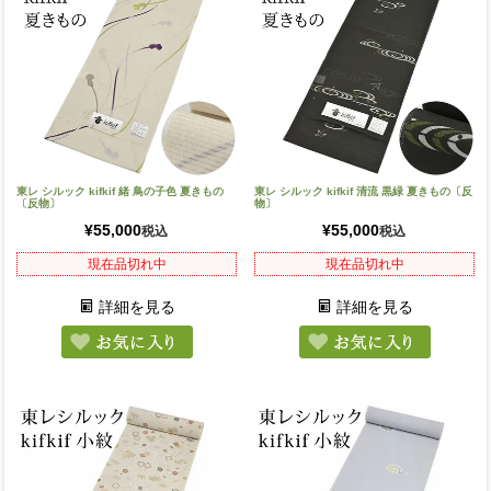
東レ シルック kifkif 緒 鳥の子色 夏きもの
東レ シルック kifkif 清流 黒緑 夏きもの〔反
〔反物〕
物〕
¥
55,000
¥
55,000
税込
税込
現在品切れ中
現在品切れ中
詳細を見る
詳細を見る