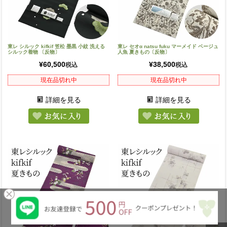
東レ シルック kifkif 笠松 墨黒 小紋 洗える
東レ セオα natsu fuku マーメイド ベージュ
シルック着物 〔反物〕
人魚 夏きもの〔反物〕
¥
60,500
¥
38,500
税込
税込
現在品切れ中
現在品切れ中
詳細を見る
詳細を見る