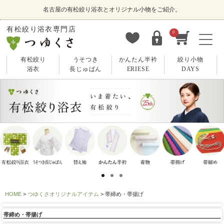
名古屋の有松絞り浴衣とオリジナル小物をご紹介。
有松絞り浴衣専門店
0
有松絞り
うそつき
かんたん半衿
絞り小物
浴衣
長じゅばん
ERIESE
DAYS
HOME
つゆくさオリジナルアイテム
帯締め・帯揚げ
帯締め・帯揚げ