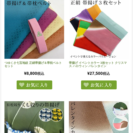
つゆくさ七宝地紋 正絹帯揚げ＆帯枕ベルト
帯揚げ イベントカラー 3枚セット クリスマ
セット
ス ハロウィン バレンタイン
¥
8,800
¥
27,500
税込
税込