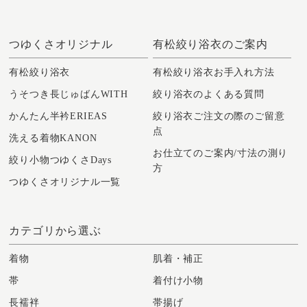
つゆくさオリジナル
有松絞り浴衣のご案内
有松絞り浴衣
有松絞り浴衣お手入れ方法
うそつき長じゅばんWITH
絞り浴衣のよくある質問
かんたん半衿ERIEAS
絞り浴衣ご注文の際のご留意
点
洗える着物KANON
お仕立てのご案内/寸法の測り
絞り小物つゆくさDays
方
つゆくさオリジナル一覧
カテゴリから選ぶ
着物
肌着・補正
帯
着付け小物
長襦袢
帯揚げ