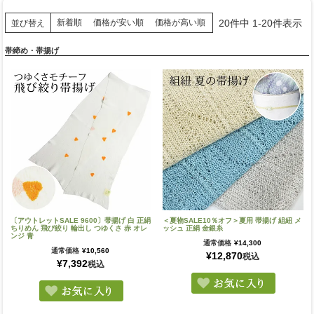
20
件中
1
-
20
件表示
新着順
価格が安い順
価格が高い順
並び替え
帯締め・帯揚げ
〔アウトレットSALE 9600〕帯揚げ 白 正絹
＜夏物SALE10％オフ＞夏用 帯揚げ 組紐 メ
ちりめん 飛び絞り 輪出し つゆくさ 赤 オレ
ッシュ 正絹 金銀糸
ンジ 青
通常価格
¥
14,300
通常価格
¥
10,560
¥
12,870
税込
¥
7,392
税込