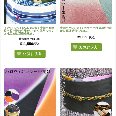
〔アウトレットSALE 15000〕帯揚げ 有松
帯揚げ バレンタインカラー 半円 染め分けぼ
絞り 絞り帯あげ 丹後ちりめん 国産 つゆく
かし 縮緬 丹後ちりめん
さ 七宝地紋 正絹 蜘蛛絞り
¥
9,350
税込
通常価格
¥
16,500
¥
11,550
税込