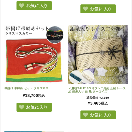
帯揚げ 帯締め セット クリスマス
＜夏物SALE10％オフ＞二分紐 正絹 レース
組 銀糸入り 白 黒 ターコイズ
¥
18,700
税込
通常価格
¥
3,850
¥
3,465
税込