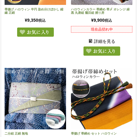
帯揚げ ハロウィン 半円 染め分けぼかし 縮
ハロウィンカラー 帯締め 帯〆 オレンジ 緑
緬 正絹
黒 丸唐組 籠目組 撚り房
¥
9,350
¥
9,900
税込
税込
現在品切れ中
詳細を見る
二分紐 正絹 無地
帯揚げ 帯締め セット ハロウィン