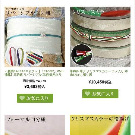
＜夏物SALE10％オフ＞【「STORY」Web
帯締め 帯〆 クリスマスカラー ラメ入り 洋
掲載】三分紐 リバーシブル 正絹 銀糸入り
角ひねり 撚り房
通常価格
¥
4,070
¥
10,450
税込
¥
3,663
税込