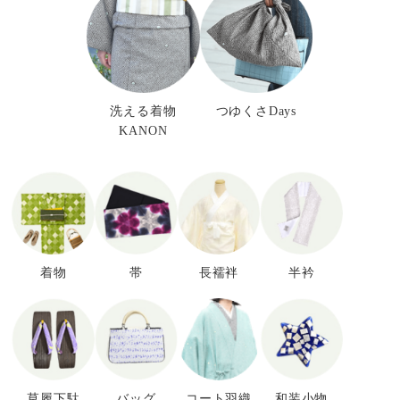
洗える着物
つゆくさDays
KANON
着物
帯
長襦袢
半衿
草履下駄
バッグ
コート羽織
和装小物