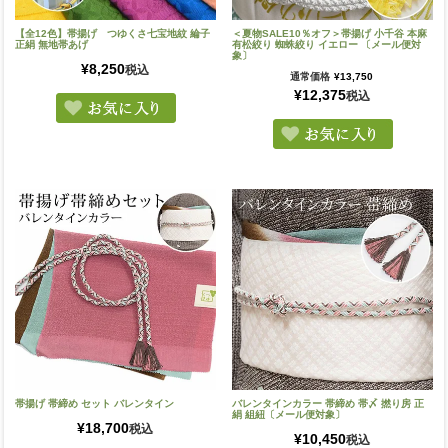
【全12色】帯揚げ つゆくさ七宝地紋 綸子
＜夏物SALE10％オフ＞帯揚げ 小千谷 本麻
正絹 無地帯あげ
有松絞り 蜘蛛絞り イエロー 〔メール便対
象〕
¥
8,250
税込
通常価格
¥
13,750
¥
12,375
税込
帯揚げ 帯締め セット バレンタイン
バレンタインカラー 帯締め 帯〆 撚り房 正
絹 組紐〔メール便対象〕
¥
18,700
税込
¥
10,450
税込