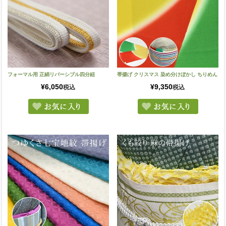
フォーマル用 正絹リバーシブル四分紐
帯揚げ クリスマス 染め分けぼかし ちりめん
¥
6,050
¥
9,350
税込
税込