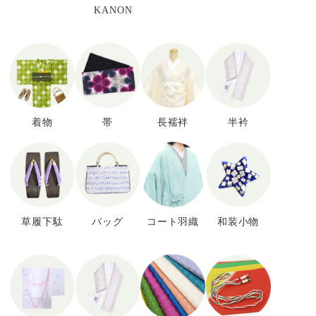
KANON
着物
帯
長襦袢
半衿
草履下駄
バッグ
コート羽織
和装小物