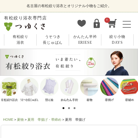
名古屋の有松絞り浴衣とオリジナル小物をご紹介。
有松絞り浴衣専門店
0
有松絞り
うそつき
かんたん半衿
絞り小物
浴衣
長じゅばん
ERIESE
DAYS
HOME
夏物
夏用 帯揚げ・帯締め
夏用 帯揚げ