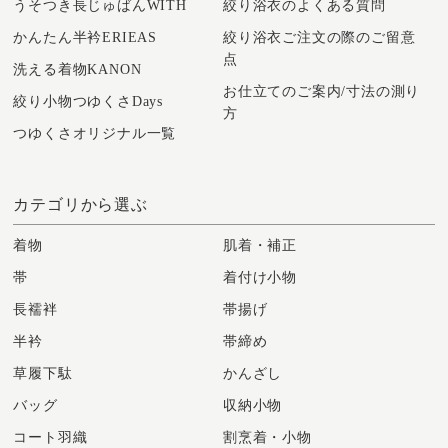
うそつき長じゅばんWITH
絞り浴衣のよくある質問
かんたん半衿ERIEAS
絞り浴衣ご注文の際のご留意
点
洗える着物KANON
お仕立てのご案内/寸法の測り
絞り小物つゆくさDays
方
つゆくさオリジナル一覧
カテゴリから選ぶ
着物
肌着・補正
帯
着付け小物
長襦袢
帯揚げ
半衿
帯締め
草履下駄
かんざし
バッグ
収納小物
コート羽織
割烹着・小物