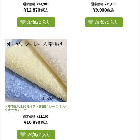
通常価格
¥
14,300
通常価格
¥
11,000
¥
12,870
¥
9,900
税込
税込
＜夏物SALE10％オフ＞帯揚げ レース シル
クオーガンジー
通常価格
¥
12,100
¥
10,890
税込