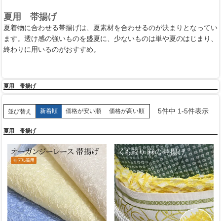
夏用 帯揚げ
夏着物に合わせる帯揚げは、夏素材を合わせるのが決まりとなってい
ます。透け感の強いものを盛夏に、少ないものは単や夏のはじまり、
終わりに用いるのがおすすめ。
夏用 帯揚げ
5
件中
1
-
5
件表示
新着順
価格が安い順
価格が高い順
並び替え
夏用 帯揚げ