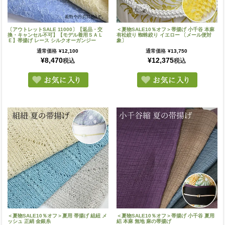
〔アウトレットSALE 11000〕【返品・交
＜夏物SALE10％オフ＞帯揚げ 小千谷 本麻
換・キャンセル不可】【モデル着用ＳＡＬ
有松絞り 蜘蛛絞り イエロー 〔メール便対
Ｅ】帯揚げ レース シルクオーガンジー
象〕
通常価格
¥
12,100
通常価格
¥
13,750
¥
8,470
¥
12,375
税込
税込
＜夏物SALE10％オフ＞夏用 帯揚げ 組紐 メ
＜夏物SALE10％オフ＞帯揚げ 小千谷 夏用
ッシュ 正絹 金銀糸
絽 本麻 無地 麻の帯揚げ