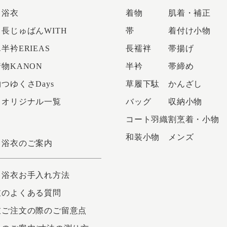
り浴衣
着物
肌着・補正
長じゅばんWITH
帯
着付け小物
半衿ERIEAS
長襦袢
帯揚げ
物KANON
半衿
帯締め
つゆくさDays
草履下駄
かんざし
さオリジナル一覧
バッグ
収納小物
コート羽織
割烹着・小物
和装小物
メンズ
り浴衣のご案内
り浴衣お手入れ方法
衣のよくある質問
衣ご注文の際のご留意点