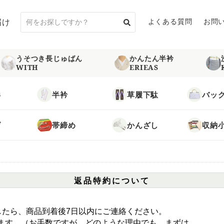
届け
よくある質問
お問
うそつき長じゅばん
かんたん半衿
WITH
ERIEAS
袢
半衿
草履下駄
バッ
げ
帯締め
かんざし
収納
返品特約について
したら、商品到着後7日以内にご連絡ください。
ます。（お手数ですが、どのような理由でも、まずは