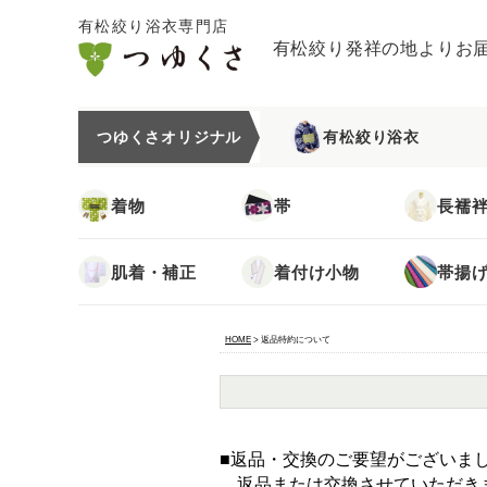
有松絞り浴衣専門店
有松絞り発祥の地よりお
つゆくさオリジナル
有松絞り浴衣
着物
帯
長襦
肌着・補正
着付け小物
帯揚
HOME
返品特約について
■返品・交換のご要望がございま
返品または交換させていただき