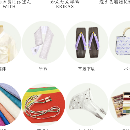
つき
長じゅばん
かんたん半衿
洗える着物KA
WITH
ERIEAS
襦袢
半衿
草履下駄
バ