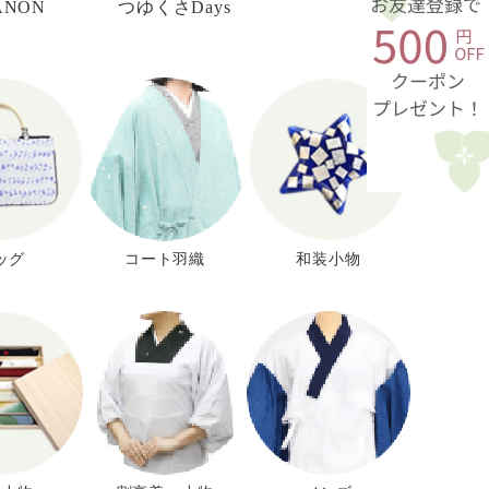
NON
つゆくさDays
ッグ
コート羽織
和装小物