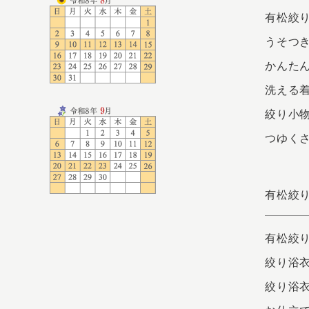
有松絞
うそつき
かんたん
洗える着
絞り小物
つゆく
有松絞
有松絞
絞り浴
絞り浴