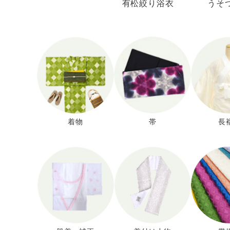
有松絞り浴衣
うそ
着物
帯
長