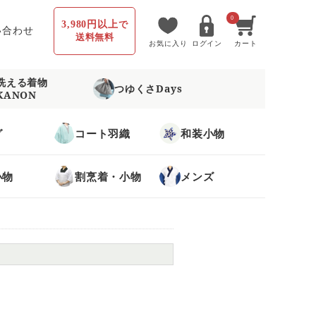
0
3,980円以上
で
い合わせ
送料無料
お気に入り
ログイン
カート
洗える着物
つゆくさDays
KANON
グ
コート羽織
和装小物
小物
割烹着・小物
メンズ