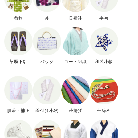
着物
帯
長襦袢
半衿
草履下駄
バッグ
コート羽織
和装小物
肌着・補正
着付け小物
帯揚げ
帯締め