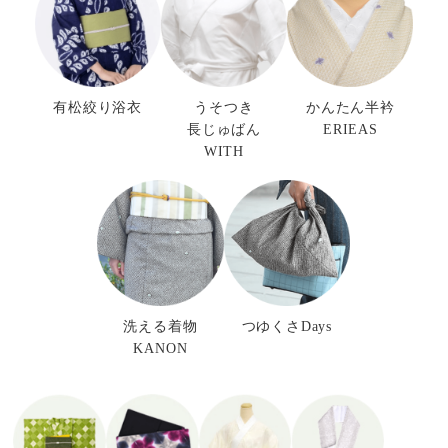
有松絞り浴衣
うそつき
かんたん半衿
長じゅばん
ERIEAS
WITH
洗える着物
つゆくさDays
KANON