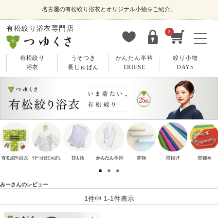
名古屋の有松絞り浴衣とオリジナル小物をご紹介。
有松絞り浴衣専門店
0
有松絞り
うそつき
かんたん半衿
絞り小物
浴衣
長じゅばん
ERIESE
DAYS
みーさんのレビュー
1
件中
1
-
1
件表示