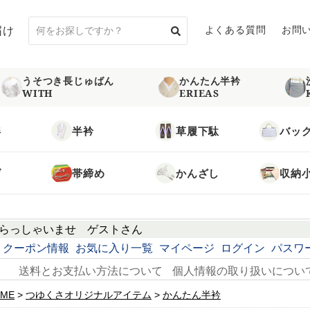
届け
よくある質問
お問
うそつき長じゅばん
かんたん半衿
WITH
ERIEAS
袢
半衿
草履下駄
バッ
げ
帯締め
かんざし
収納
らっしゃいませ
ゲスト
さん
クーポン情報
お気に入り一覧
マイページ
ログイン
パスワ
送料とお支払い方法について
個人情報の取り扱いについ
ME
つゆくさオリジナルアイテム
かんたん半衿