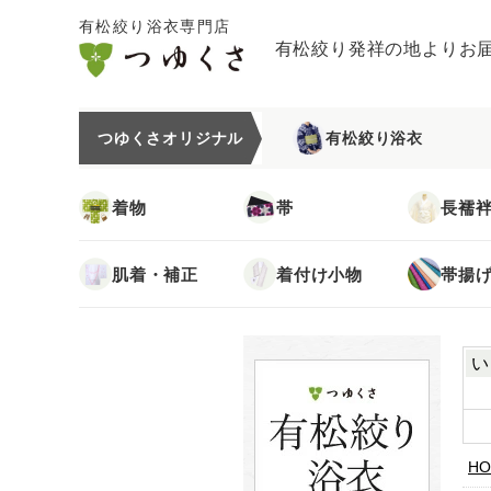
有松絞り浴衣専門店
有松絞り発祥の地よりお
つゆくさオリジナル
有松絞り浴衣
着物
帯
長襦
肌着・補正
着付け小物
帯揚
い
HO