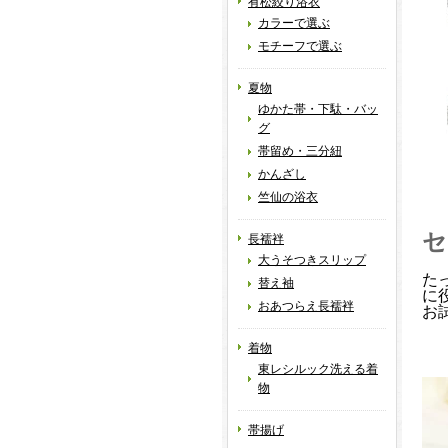
有松絞り浴衣
カラーで選ぶ
モチーフで選ぶ
夏物
ゆかた帯・下駄・バッ
グ
帯留め・三分紐
かんざし
竺仙の浴衣
セ
長襦袢
大うそつきスリップ
た
替え袖
に
おあつらえ長襦袢
お
着物
東レシルック洗える着
物
帯揚げ