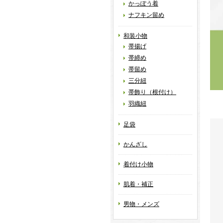
かっぽう着
ナフキン留め
和装小物
帯揚げ
帯締め
帯留め
三分紐
帯飾り（根付け）
羽織紐
足袋
かんざし
着付け小物
肌着・補正
男物・メンズ