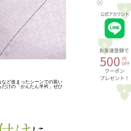
れなど改まったシーンでの装い
るだけの「かんたん半衿」ぜひ