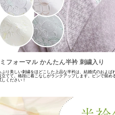
ミフォーマル かんたん半衿 刺繍入り
っぷり美しい刺繍をほどこした上品な半衿は、結婚式のおよば
役立てて。格段に着こなしがランクアップします。ピンで留め
試しください！