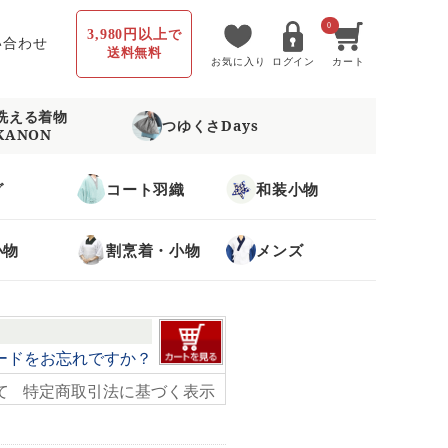
0
3,980円以上
で
い合わせ
送料無料
お気に入り
ログイン
カート
洗える着物
つゆくさDays
KANON
グ
コート羽織
和装小物
小物
割烹着・小物
メンズ
ードをお忘れですか？
て
特定商取引法に基づく表示