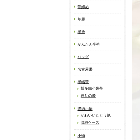
帯締め
草履
半衿
かんたん半衿
バッグ
名古屋帯
半幅帯
博多織小袋帯
絞りの帯
収納小物
かわいいたとう紙
収納ケース
小物