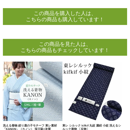
この商品を購入した人は、
こちらの商品も購入しています！
この商品を見た人は、
こちらの商品もチェックしています！
洗える着物 絞り鹿の子モチーフ 東レ素材
東レ シルック kifkif 丸紋 濃紺 小紋 洗えるシ
「KANON」（カノン） 深川鼠×灰紫
ルック着物 〔反物〕