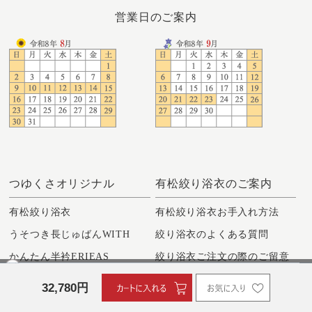
営業日のご案内
つゆくさオリジナル
有松絞り浴衣のご案内
有松絞り浴衣
有松絞り浴衣お手入れ方法
うそつき長じゅばんWITH
絞り浴衣のよくある質問
かんたん半衿ERIEAS
絞り浴衣ご注文の際のご留意
点
洗える着物KANON
32,780
円
お仕立てのご案内/寸法の測り
絞り小物つゆくさDays
方