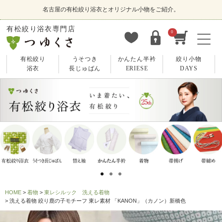
名古屋の有松絞り浴衣とオリジナル小物をご紹介。
有松絞り浴衣専門店
0
有松絞り
うそつき
かんたん半衿
絞り小物
浴衣
長じゅばん
ERIESE
DAYS
HOME
着物
東レシルック 洗える着物
洗える着物 絞り鹿の子モチーフ 東レ素材 「KANON」（カノン）新橋色