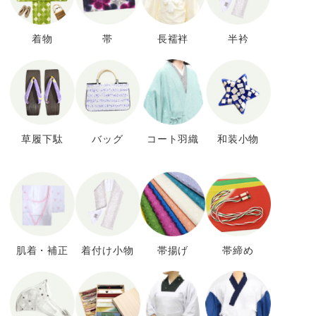
着物
帯
長襦袢
半衿
草履下駄
バッグ
コート羽織
和装小物
肌着・補正
着付け小物
帯揚げ
帯締め