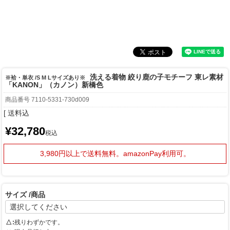
洗える着物 絞り鹿の子モチーフ 東レ素材
※袷・単衣 /S M Lサイズあり※
「KANON」（カノン）新橋色
商品番号
7110-5331-730d009
送料込
¥
32,780
税込
3,980円以上で送料無料。
amazonPay利用可。
サイズ
商品
△
残りわずかです。