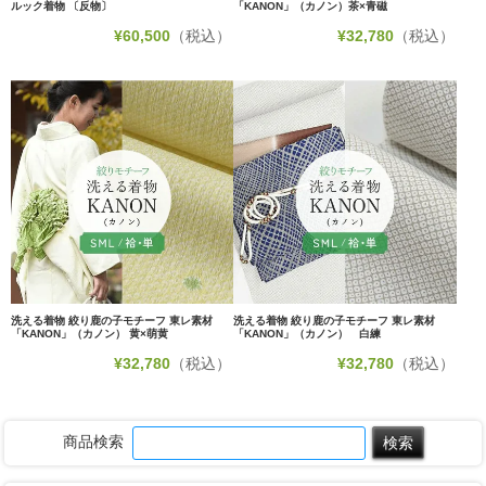
ルック着物 〔反物〕
「KANON」（カノン）茶×青磁
¥
60,500
（税込）
¥
32,780
（税込）
洗える着物 絞り鹿の子モチーフ 東レ素材
洗える着物 絞り鹿の子モチーフ 東レ素材
「KANON」（カノン） 黄×萌黄
「KANON」（カノン） 白練
¥
32,780
（税込）
¥
32,780
（税込）
商品検索