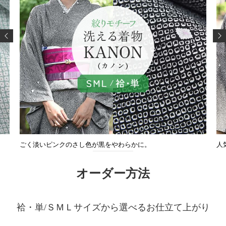
ごく淡いピンクのさし色が黒をやわらかに。
人
オーダー方法
袷・単/ＳＭＬサイズから選べるお仕立て上がり