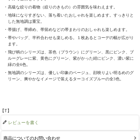
高級な絞りの着物（絞りのきもの）の雰囲気を味わえます。
地味になりすぎない、落ち着いたおしゃれを楽しめます。すっきりと
した無地調は重宝。
帯揚げ、帯締め、帯留めなどの帯まわりのおしゃれも楽しめます。
帯やバッグ、半衿合わせも楽しめる。１枚あるとコーデの幅が広がり
ます。
飛び柄のシリーズは、茶色（ブラウン）にグリーン、黒にピンク、ブ
ルーグレーに紫、黄色にグリーン、紫がかった紺にピンク、濃い紫に
緑の全6色。
無地調のシリーズは、優しい印象のベージュ、顔映りよい明るめのグ
リーン、爽やかなイメージで装えるターコイズブルーの全3色。
【T】
レビューを書く
商品についてのお問い合わせ