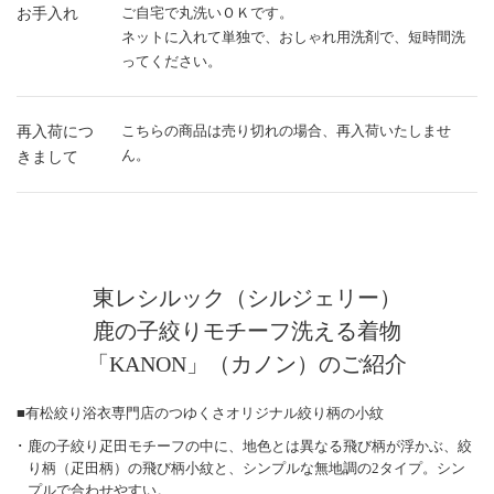
ご自宅で丸洗いＯＫです。
お手入れ
ネットに入れて単独で、おしゃれ用洗剤で、短時間洗
ってください。
こちらの商品は売り切れの場合、再入荷いたしませ
再入荷につ
ん。
きまして
東レシルック（シルジェリー）
鹿の子絞りモチーフ洗える着物
「KANON」（カノン）のご紹介
■有松絞り浴衣専門店のつゆくさオリジナル絞り柄の小紋
鹿の子絞り疋田モチーフの中に、地色とは異なる飛び柄が浮かぶ、絞
り柄（疋田柄）の飛び柄小紋と、シンプルな無地調の2タイプ。シン
プルで合わせやすい。