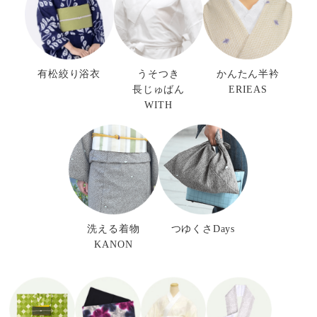
有松絞り浴衣
うそつき
かんたん半衿
長じゅばん
ERIEAS
WITH
洗える着物
つゆくさDays
KANON