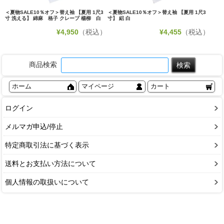
＜夏物SALE10％オフ＞替え袖 【夏用 1尺3
＜夏物SALE10％オフ＞替え袖 【夏用 1尺3
寸 洗える】 綿麻 格子 クレープ 楊柳 白
寸】 絽 白
¥
4,950
（税込）
¥
4,455
（税込）
商品検索
ホーム
マイページ
カート
ログイン
メルマガ申込/停止
特定商取引法に基づく表示
送料とお支払い方法について
個人情報の取扱いについて