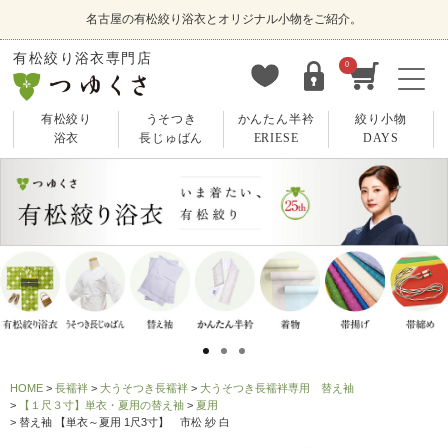
名古屋の有松絞り浴衣とオリジナル小物をご紹介。
有松絞り浴衣専門店
0
有松絞り
うそつき
かんたん半衿
絞り小物
浴衣
長じゅばん
ERIESE
DAYS
HOME
長襦袢
大うそつき長襦袢
大うそつき長襦袢専用 替え袖
【１尺３寸】単衣・夏用の替え袖
夏用
替え袖 【単衣～夏用 1尺3寸】 市松 紗 白