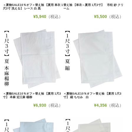
＜夏物SALE10％オフ＞替え袖 【夏用 単衣 1
替え袖 【単衣～夏用 1尺3寸】 市松 紗 クリ
尺3寸 洗える】 レース 白 黒
ーム
¥
5,940
（税込）
¥
5,500
（税込）
＜夏物SALE10％オフ＞替え袖 【夏用 1尺3
＜夏物SALE10％オフ＞替え袖 【夏用 1尺3
寸】 本麻 近江麻 楊柳
寸】 縮 ちぢみ 白
¥
6,930
（税込）
¥
4,356
（税込）