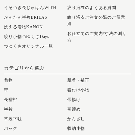
うそつき長じゅばんWITH
絞り浴衣のよくある質問
かんたん半衿ERIEAS
絞り浴衣ご注文の際のご留意
点
洗える着物KANON
お仕立てのご案内/寸法の測り
絞り小物つゆくさDays
方
つゆくさオリジナル一覧
カテゴリから選ぶ
着物
肌着・補正
帯
着付け小物
長襦袢
帯揚げ
半衿
帯締め
草履下駄
かんざし
バッグ
収納小物