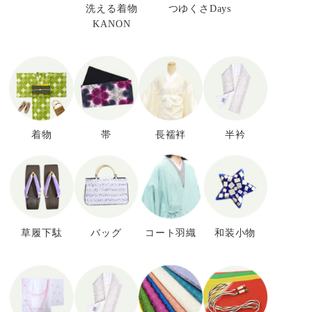
洗える着物
つゆくさDays
KANON
着物
帯
長襦袢
半衿
草履下駄
バッグ
コート羽織
和装小物