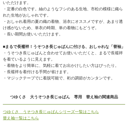
いただけます。
・定番の白色です。紬のようなフシのある生地、市松の模様に織ら
れた生地がおしゃれです。
・おしゃれ着用の夏の織の着物、浴衣にオススメですが、あまり透
け感がないため、単衣の時期、単の着物にもどうぞ。
・長い期間お使いいただけます。
■まるで長襦袢！うそつき長じゅばんに付ける、おしゃれな「替袖」
・うそつき長じゅばんと合わせてお使いいただくと、まるで長襦袢
を着ているように見えます。
・着物をより簡単に、気軽に着てお出かけしたい方はぴったり。
・長襦袢を着付ける手間が省けます。
・マジックテープでに着脱可能で、裄の調節がカンタンです。
つゆくさ 大うそつき長じゅばん 専用 替え袖の関連商品
つゆくさ うそつき長じゅばんシリーズ一覧はこちら
替え袖一覧はこちら