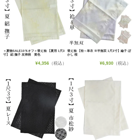
＜夏物SALE10％オフ＞替え袖 【夏用 1尺3
替え袖 【袷～単衣 ※半無双 1尺3寸】綸子 ぼ
寸】 絽 撫子 友禅柄 黄色
かし 桜
¥
4,356
（税込）
¥
6,930
（税込）