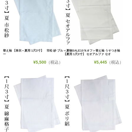
替え袖 【単衣～夏用 1尺3寸】 市松 紗 ブル
＜夏物SALE10％オフ＞替え袖 うそつき袖
ー
【夏用 1尺3寸】 セオアルファ セオ
¥
5,500
（税込）
¥
5,445
（税込）