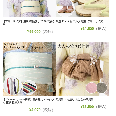
【フリーサイズ】浴衣 有松絞り 2026 花あか
草履 ＥＶＡ台 コルク 軽量 フリーサイズ
り
¥
14,850
（税込）
¥
99,000
（税込）
【「STORY」Web掲載】三分紐 リバーシブ
兵児帯 くも絞り おとなの兵児帯
ル 正絹 銀糸入り
¥
16,500
（税込）
¥
4,070
（税込）