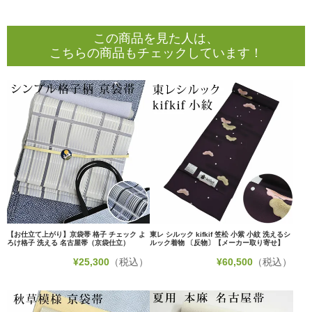
この商品を見た人は、
こちらの商品もチェックしています！
【お仕立て上がり】京袋帯 格子 チェック よ
東レ シルック kifkif 笠松 小紫 小紋 洗えるシ
ろけ格子 洗える 名古屋帯（京袋仕立）
ルック着物 〔反物〕【メーカー取り寄せ】
¥
25,300
（税込）
¥
60,500
（税込）