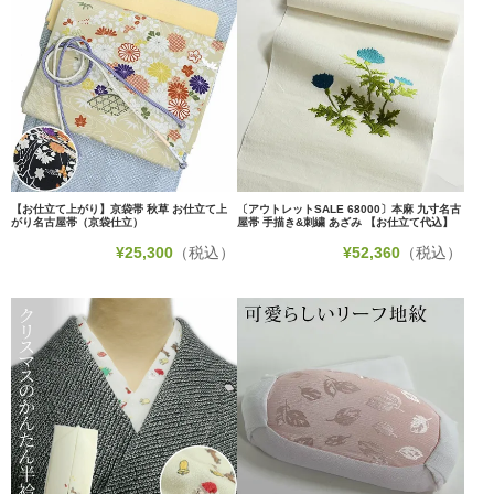
【お仕立て上がり】京袋帯 秋草 お仕立て上
〔アウトレットSALE 68000〕本麻 九寸名古
がり名古屋帯（京袋仕立）
屋帯 手描き&刺繍 あざみ 【お仕立て代込】
¥
25,300
（税込）
¥
52,360
（税込）