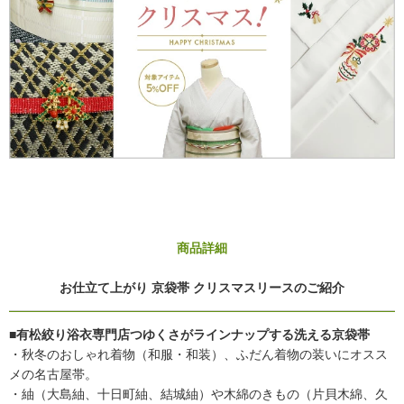
商品詳細
お仕立て上がり 京袋帯 クリスマスリースのご紹介
■有松絞り浴衣専門店つゆくさがラインナップする洗える京袋帯
・秋冬のおしゃれ着物（和服・和装）、ふだん着物の装いにオスス
メの名古屋帯。
・紬（大島紬、十日町紬、結城紬）や木綿のきもの（片貝木綿、久