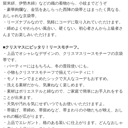
留米絣、伊勢木綿）などの織の着物から、小紋までどうぞ
・豪華絢爛な、金箔をあしらった西陣の袋帯とはまったく異なる、
おしゃれな京袋帯。
・リーズナブルなので、気軽にコーデに取り入れていただけます。
・締めよくやわらかい風合い。硬くない。初心者さんから上級者さ
んまでお楽しみいただけます。
■クリスマスにピッタリ！リースモチーフ。
・上品でオシャレなデザインの、クリスマスリースモチーフの京袋
帯です。
・パーティーにはもちろん、冬の普段使いにも。
・小物もクリスマスモチーフで揃えてパーティに！
・モノトーンでまとめたシックで大人なコーデもおすすめ。
・洗える素材だから、気兼ねなく楽しめます。
・素材はポリエステルと綿なので、ご家庭で簡単にお手入れをする
ことが出来ます。
・天気や汚れを気にせずいつでもお使いいただけますよ。
・帯揚げ、帯締め、帯留めなど、帯まわりの小物たちが映え、おし
ゃれの幅が広がります。
・上品でエレガント、格のある装いに仕上がります。どんなおしゃ