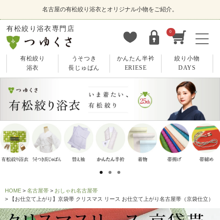
名古屋の有松絞り浴衣とオリジナル小物をご紹介。
有松絞り浴衣専門店
0
有松絞り
うそつき
かんたん半衿
絞り小物
浴衣
長じゅばん
ERIESE
DAYS
HOME
名古屋帯
おしゃれ名古屋帯
【お仕立て上がり】京袋帯 クリスマス リース お仕立て上がり名古屋帯（京袋仕立）