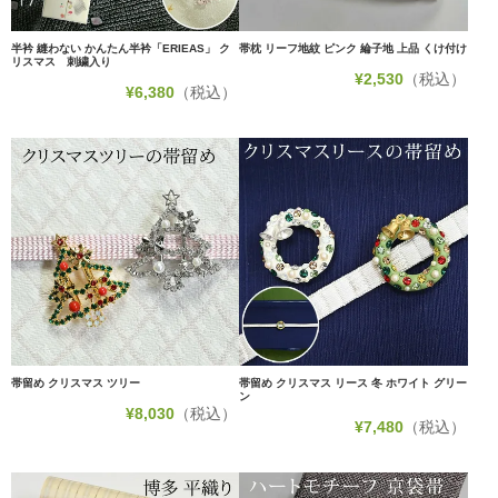
半衿 縫わない かんたん半衿「ERIEAS」 ク
帯枕 リーフ地紋 ピンク 綸子地 上品 くけ付け
リスマス 刺繍入り
¥
2,530
（税込）
¥
6,380
（税込）
帯留め クリスマス ツリー
帯留め クリスマス リース 冬 ホワイト グリー
ン
¥
8,030
（税込）
¥
7,480
（税込）