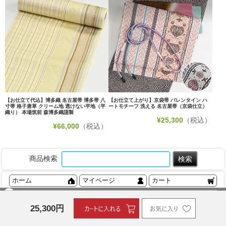
【お仕立て代込】博多織 名古屋帯 博多帯 八
【お仕立て上がり】京袋帯 バレンタイン ハ
寸帯 格子唐草 クリーム地 透けない平地（平
ートモチーフ 洗える 名古屋帯（京袋仕立）
織り） 本場筑前 森博多織謹製
¥
25,300
（税込）
¥
66,000
（税込）
商品検索
ホーム
マイページ
カート
ログイン
25,300
円
メルマガ申込/停止