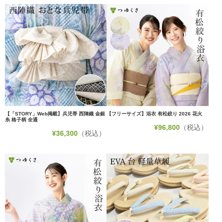
【「STORY」Web掲載】兵児帯 西陣織 金銀
【フリーサイズ】浴衣 有松絞り 2026 花火
糸 格子柄 全通
¥
96,800
（税込）
¥
36,300
（税込）