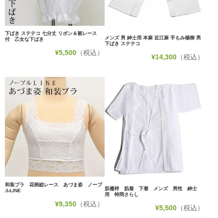
下ばき ステテコ 七分丈 リボン＆裾レース
メンズ 男 紳士用 本麻 近江麻 手もみ楊柳 男
付 乙女な下ばき
下ばき ステテコ
¥
5,500
（税込）
¥
14,300
（税込）
和装ブラ 花柄総レース あづま姿 ノーブ
肌襦袢 肌着 下着 メンズ 男性 紳士
ルLINE
用 特岡さらし
¥
9,350
（税込）
¥
5,500
（税込）