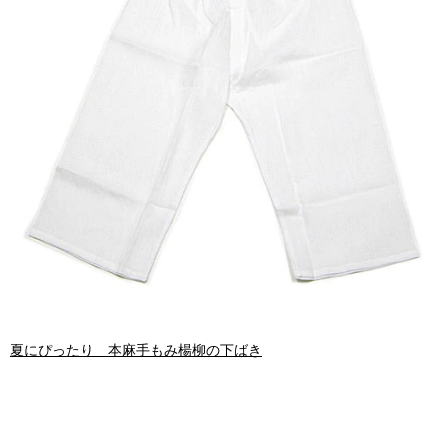
夏にぴったり 本麻手もみ楊柳の下ばき