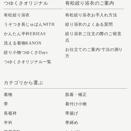
つゆくさオリジナル
有松絞り浴衣のご案内
有松絞り浴衣
有松絞り浴衣お手入れ方法
うそつき長じゅばんWITH
絞り浴衣のよくある質問
かんたん半衿ERIEAS
絞り浴衣ご注文の際のご留意
点
洗える着物KANON
お仕立てのご案内/寸法の測り
絞り小物つゆくさDays
方
つゆくさオリジナル一覧
カテゴリから選ぶ
着物
肌着・補正
帯
着付け小物
長襦袢
帯揚げ
半衿
帯締め