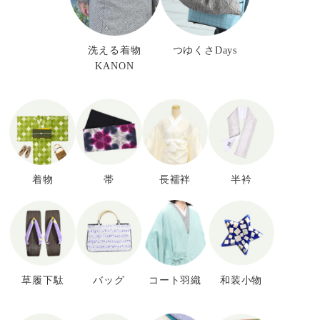
洗える着物
つゆくさDays
KANON
着物
帯
長襦袢
半衿
草履下駄
バッグ
コート羽織
和装小物