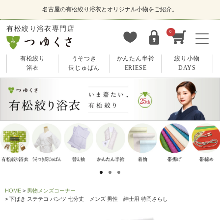
名古屋の有松絞り浴衣とオリジナル小物をご紹介。
有松絞り浴衣専門店
0
有松絞り
うそつき
かんたん半衿
絞り小物
浴衣
長じゅばん
ERIESE
DAYS
HOME
男物メンズコーナー
下ばき ステテコ パンツ 七分丈 メンズ 男性 紳士用 特岡さらし