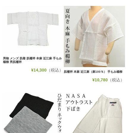
男物 メンズ 肌着 肌襦袢 本麻 近江麻 手もみ
楊柳 男肌襦袢
¥
14,300
（税込）
肌襦袢 本麻 近江麻（麻100％） 手もみ楊柳
¥
10,780
（税込）