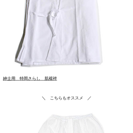
紳士用 特岡さらし 肌襦袢
＼ こちらもオススメ ／