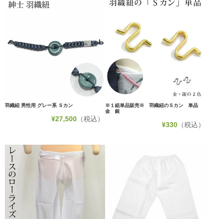
羽織紐 男性用 グレー系 Ｓカン
※１組単品販売※ 羽織紐のＳカン 単品
金 銀
¥
27,500
（税込）
¥
330
（税込）