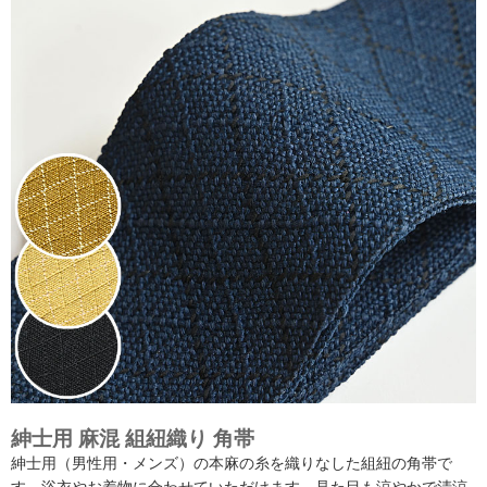
紳士用 麻混 組紐織り 角帯
紳士用（男性用・メンズ）の本麻の糸を織りなした組紐の角帯で
す。浴衣やお着物に合わせていただけます。見た目も涼やかで清涼