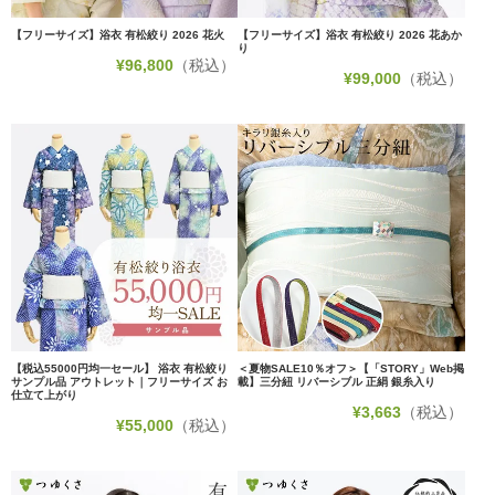
【フリーサイズ】浴衣 有松絞り 2026 花火
【フリーサイズ】浴衣 有松絞り 2026 花あか
り
¥
96,800
（税込）
¥
99,000
（税込）
【税込55000円均一セール】 浴衣 有松絞り
＜夏物SALE10％オフ＞【「STORY」Web掲
サンプル品 アウトレット｜フリーサイズ お
載】三分紐 リバーシブル 正絹 銀糸入り
仕立て上がり
¥
3,663
（税込）
¥
55,000
（税込）