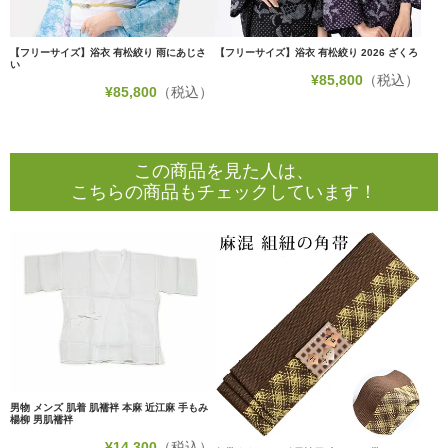
【フリーサイズ】浴衣 有松絞り 雨にあじさ
【フリーサイズ】浴衣 有松絞り 2026 ざくろ
い
¥
85,800
（税込）
¥
85,800
（税込）
この商品を見た人は、
こちらの商品もチェックしています！
男物 メンズ 肌着 肌襦袢 本麻 近江麻 手もみ
楊柳 男肌襦袢
¥
14,300
（税込）