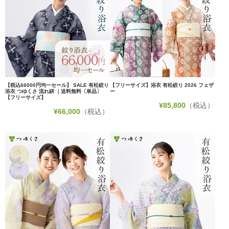
【税込66000円均一セール】 SALE 有松絞り
【フリーサイズ】浴衣 有松絞り 2026 フェザ
浴衣 つゆくさ 流れ絣 ｜送料無料〔単品〕
ー
【フリーサイズ】
¥
85,800
（税込）
¥
66,000
（税込）