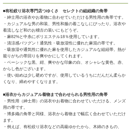
■有松絞り浴衣専門店つゆくさ セレクトの組紐織の角帯
・紳士用の浴衣やお着物に合わせていただける男性用の角帯です。
・カジュアルな男の和装、男性和服の着こなしにぴったり。浴衣や
着流しなど和のお稽古の装いにもどうぞ。
・麻82%と中糸にポリエステル18％使用しています。
・清涼感バツグン！通気性・吸放湿性に優れた麻混の帯です。
・吸放湿や通気性に優れた麻を使用したカジュアルな組紐帯。熱が
籠りがちの帯回りを爽やかにしてくれます。
・ベーシックな黒、紺、爽やかな印象の白、オシャレな黄色、赤、
からし色がございます。
・使い始めは少し硬めですが、使用しているうちにだんだん柔らか
くなり、締めやすくなります。
■浴衣からカジュアル着物まで合わせられる男性用の角帯
・男性用（紳士用）の浴衣やお着物に合わせていただける、メンズ
用の帯です。
・博多織の角帯と同様、浴衣から着物まで幅広く合わせていただけ
ます。
・例えば、有松絞り浴衣などの高級ゆかたから、木綿のきもの、