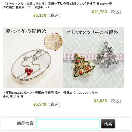
【３セット入り・単品よりお得】 草履や下駄
角帯 組紐 メンズ 男性用 麻 ゆかた帯
の収納に 鼻緒キーパー 草履キーパー
¥
10,780
（税込）
¥
5,170
（税込）
＜夏物SALE10％オフ＞帯留め 半透明 流水
帯留め クリスマス ツリー
小花 楕円 赤 青
¥
8,030
（税込）
¥
5,940
（税込）
商品検索