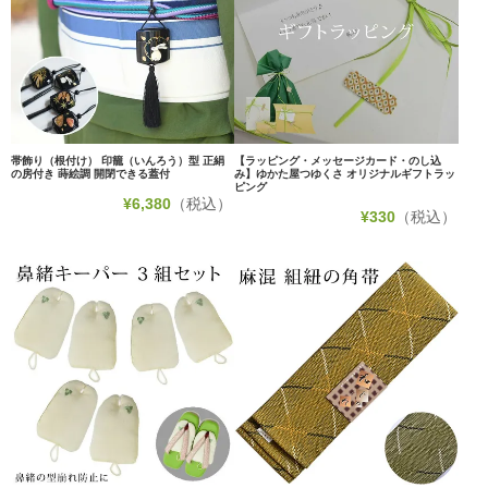
帯飾り（根付け） 印籠（いんろう）型 正絹
【ラッピング・メッセージカード・のし込
の房付き 蒔絵調 開閉できる蓋付
み】ゆかた屋つゆくさ オリジナルギフトラッ
ピング
¥
6,380
（税込）
¥
330
（税込）