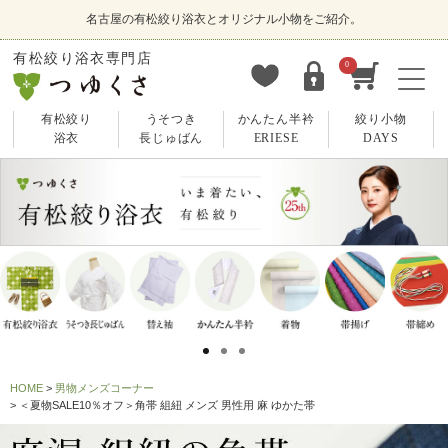
名古屋の有松絞り浴衣とオリジナル小物をご紹介。
有松絞り浴衣専門店
0
有松絞り
うそつき
かんたん半衿
絞り小物
浴衣
長じゅばん
ERIESE
DAYS
HOME
男物メンズコーナー
＜夏物SALE10％オフ＞角帯 組紐 メンズ 男性用 麻 ゆかた帯