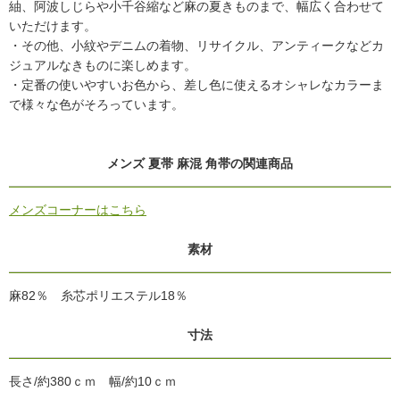
紬、阿波しじらや小千谷縮など麻の夏きものまで、幅広く合わせて
いただけます。
・その他、小紋やデニムの着物、リサイクル、アンティークなどカ
ジュアルなきものに楽しめます。
・定番の使いやすいお色から、差し色に使えるオシャレなカラーま
で様々な色がそろっています。
メンズ 夏帯 麻混 角帯の関連商品
メンズコーナーはこちら
素材
麻82％ 糸芯ポリエステル18％
寸法
長さ/約380ｃｍ 幅/約10ｃｍ