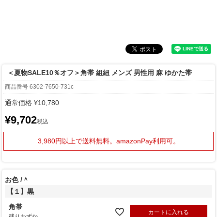
＜夏物SALE10％オフ＞角帯 組紐 メンズ 男性用 麻 ゆかた帯
商品番号
6302-7650-731c
通常価格
¥
10,780
¥
9,702
税込
3,980円以上で送料無料。
amazonPay利用可。
お色
＾
【１】黒
角帯
カートに入れる
残りわずか