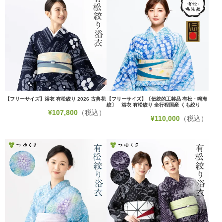
【フリーサイズ】浴衣 有松絞り 2026 古典花
【フリーサイズ】〔伝統的工芸品 有松・鳴海
絞〕 浴衣 有松絞り 全行程国産 くも絞り
¥
107,800
（税込）
¥
110,000
（税込）