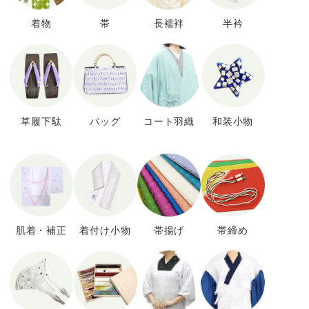
着物
帯
長襦袢
半衿
草履下駄
バッグ
コート羽織
和装小物
肌着・補正
着付け小物
帯揚げ
帯締め