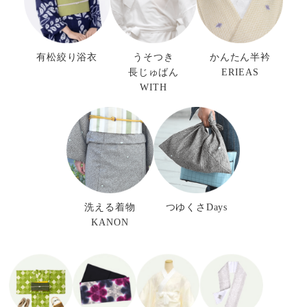
有松絞り浴衣
うそつき
かんたん半衿
長じゅばん
ERIEAS
WITH
洗える着物
つゆくさDays
KANON