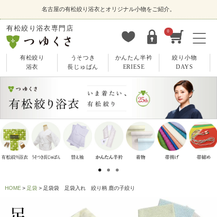
名古屋の有松絞り浴衣とオリジナル小物をご紹介。
有松絞り浴衣専門店
0
有松絞り
うそつき
かんたん半衿
絞り小物
浴衣
長じゅばん
ERIESE
DAYS
HOME
足袋
足袋袋 足袋入れ 絞り柄 鹿の子絞り