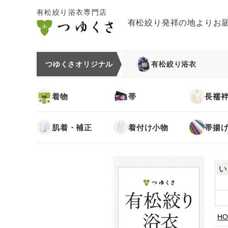
有松絞り浴衣専門店
有松絞り発祥の地よりお
つゆくさオリジナル
有松絞り浴衣
着物
帯
長襦
肌着・補正
着付け小物
帯揚
い
HO