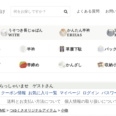
届け
よくある質問
お問
うそつき長じゅばん
かんたん半衿
WITH
ERIEAS
袢
半衿
草履下駄
バッ
げ
帯締め
かんざし
収納
らっしゃいませ
ゲスト
さん
クーポン情報
お気に入り一覧
マイページ
ログイン
パスワ
送料とお支払い方法について
個人情報の取り扱いについ
ME
つゆくさオリジナルアイテム
小物