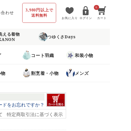
0
3,980円以上
で
い合わせ
送料無料
お気に入り
ログイン
カート
洗える着物
つゆくさDays
KANON
グ
コート羽織
和装小物
小物
割烹着・小物
メンズ
ードをお忘れですか？
て
特定商取引法に基づく表示