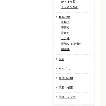
かっぽう着
ナフキン留め
和装小物
帯揚げ
帯締め
帯留め
三分紐
帯飾り（根付け）
羽織紐
足袋
かんざし
着付け小物
肌着・補正
男物・メンズ