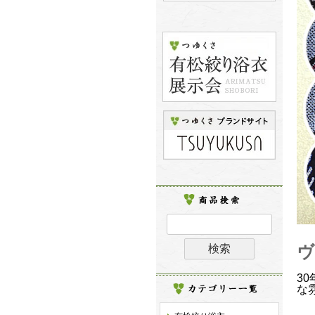
ヴ
3
な