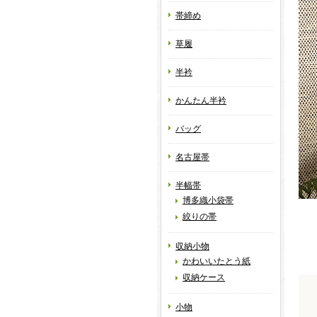
帯締め
草履
半衿
かんたん半衿
バッグ
名古屋帯
半幅帯
博多織小袋帯
絞りの帯
収納小物
かわいいたとう紙
収納ケース
小物