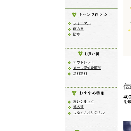
フォーマル
雨の日
防寒
アウトレット
メール便対象商品
送料無料
伝
4
を
東レシルック
博多帯
つゆくさオリジナル