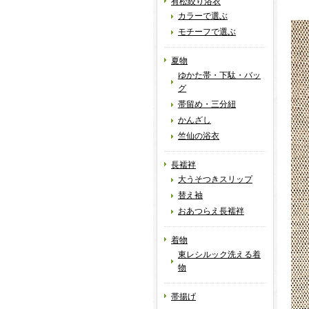
有松絞り浴衣
カラーで選ぶ
モチーフで選ぶ
夏物
ゆかた帯・下駄・バッ
グ
帯留め・三分紐
かんざし
竺仙の浴衣
長襦袢
大うそつきスリップ
替え袖
おあつらえ長襦袢
着物
東レシルック洗える着
物
帯揚げ