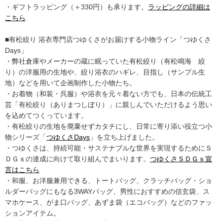
・ギフトラッピング（＋330円）も承ります。
ラッピングの詳細は
こちら
■有松絞り 浴衣専門店つゆくさがお届けする小物ライン「つゆくさ
Days」
・弊社倉庫やメーカーの蔵に眠っていた有松絞り（有松鳴海 絞
り）の洋服用の生地や、絞り浴衣のハギレ、目指し（サンプル生
地）などを用いて企画制作した小物たち。
・お着物（和装・呉服）や浴衣を元々着ない方でも、日本の伝統工
芸「有松絞り（ありまつしぼり）」に親しんでいただけるよう思い
を込めてつくっています。
・有松絞りの生地を廃棄せずカタチにし、日常に寄り添い役立つ小
物シリーズ「
つゆくさDays
」を立ち上げました。
・つゆくさは、持続可能・サステナブルな世界を実現するためにＳ
ＤＧｓの達成に向けて取り組んでまいります。
つゆくさＳＤＧｓ宣
言はこちら
・和服、お洋服兼用できる、トートバッグ、クラッチバッグ・ショ
ルダーバッグにもなる3WAYバッグ、男性におすすめの信玄袋、ス
マホケース、がま口バッグ、あずま袋（エコバッグ）などのファッ
ションアイテム。