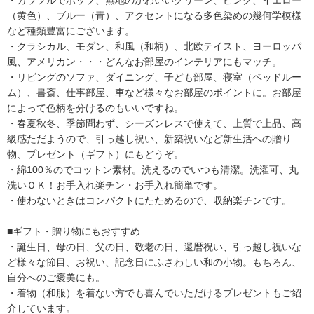
（黄色）、ブルー（青）、アクセントになる多色染めの幾何学模様
など種類豊富にございます。
・クラシカル、モダン、和風（和柄）、北欧テイスト、ヨーロッパ
風、アメリカン・・・どんなお部屋のインテリアにもマッチ。
・リビングのソファ、ダイニング、子ども部屋、寝室（ベッドルー
ム）、書斎、仕事部屋、車など様々なお部屋のポイントに。お部屋
によって色柄を分けるのもいいですね。
・春夏秋冬、季節問わず、シーズンレスで使えて、上質で上品、高
級感ただようので、引っ越し祝い、新築祝いなど新生活への贈り
物、プレゼント（ギフト）にもどうぞ。
・綿100％のでコットン素材。洗えるのでいつも清潔。洗濯可、丸
洗いＯＫ！お手入れ楽チン・お手入れ簡単です。
・使わないときはコンパクトにたためるので、収納楽チンです。
■ギフト・贈り物にもおすすめ
・誕生日、母の日、父の日、敬老の日、還暦祝い、引っ越し祝いな
ど様々な節目、お祝い、記念日にふさわしい和の小物。もちろん、
自分へのご褒美にも。
・着物（和服）を着ない方でも喜んでいただけるプレゼントもご紹
介しています。