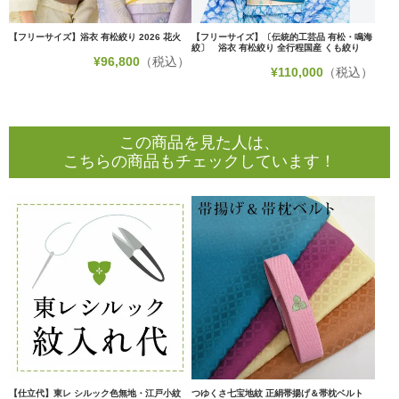
【フリーサイズ】浴衣 有松絞り 2026 花火
【フリーサイズ】〔伝統的工芸品 有松・鳴海
絞〕 浴衣 有松絞り 全行程国産 くも絞り
¥
96,800
（税込）
¥
110,000
（税込）
この商品を見た人は、
こちらの商品もチェックしています！
【仕立代】東レ シルック色無地・江戸小紋
つゆくさ七宝地紋 正絹帯揚げ＆帯枕ベルト