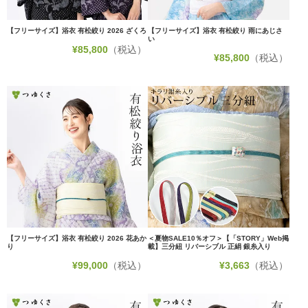
【フリーサイズ】浴衣 有松絞り 2026 ざくろ
【フリーサイズ】浴衣 有松絞り 雨にあじさ
い
¥
85,800
（税込）
¥
85,800
（税込）
【フリーサイズ】浴衣 有松絞り 2026 花あか
＜夏物SALE10％オフ＞【「STORY」Web掲
り
載】三分紐 リバーシブル 正絹 銀糸入り
¥
99,000
（税込）
¥
3,663
（税込）