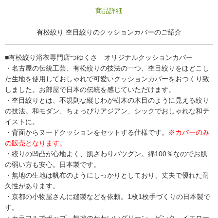
商品詳細
有松絞り 杢目絞りのクッションカバーのご紹介
■有松絞り浴衣専門店つゆくさ オリジナルクッションカバー
・名古屋の伝統工芸、有松絞りの技法の一つ、杢目絞りをほどこし
た生地を使用しておしゃれで可愛いクッションカバーをおつくり致
しました。お部屋で日本の伝統を感じていただけます。
・杢目絞りとは、不規則な縦じわが樹木の木目のように見える絞り
の技法。和モダン、ちょっぴりアジアン、シックでおしゃれな和テ
イストに。
・背面からヌードクッションをセットする仕様です。
※カバーのみ
の販売となります。
・絞りの凹凸が心地よく、肌ざわりバツグン。綿100％なのでお肌
の弱い方も安心。日本製です。
・無地の生地は帆布のようにしっかりとしており、丈夫で優れた耐
久性があります。
・京都の小物屋さんに縫製などを依頼。1枚1枚手づくりの日本製で
す。
・カラフルでポップ、無地のかわいいグリーン、ピンク、イエロー