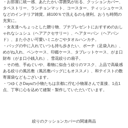
・お部屋に統一感、あたたかい雰囲気が出る、クッションカバー、
タペストリー、ランチョンマット、コースター、ティッシュケース
などのインテリア雑貨。綿100％で洗えるのも便利。おうち時間の
充実に。
・女友達へちょっとした贈り物、プチプレゼントにおすすめのおし
ゃれなシュシュ（ヘアアクセサリー）、ヘアターバン（ヘアバン
ド）、また小さい可愛いミニかごやタオルハンカチ。
・バッグの中に入れていつも持ち歩きたい、ポーチ（足袋入れ）、
めがね入れ、ペンケース、印鑑ケース、タブレットケース、がま口
財布（がま口小銭入れ）、雪花絞りの扇子。
・その他、手ぬぐいや、着物に似合う絞りのマスク、上品で高級感
ある絞りの風呂敷（風呂敷バッグにもオススメ）、和テイストの数
寄屋袋などもございます。
・つゆくさDaysの小物たちは京都に佇む小物屋さんで直接、1点1
点、丁寧に心を込めて縫製・製作していただいています。
絞りのクッションカバーの関連商品