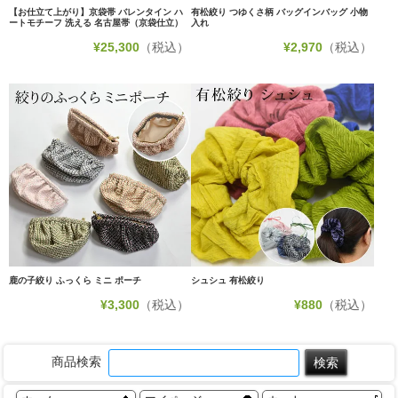
【お仕立て上がり】京袋帯 バレンタイン ハ
有松絞り つゆくさ柄 バッグインバッグ 小物
ートモチーフ 洗える 名古屋帯（京袋仕立）
入れ
¥
25,300
（税込）
¥
2,970
（税込）
鹿の子絞り ふっくら ミニ ポーチ
シュシュ 有松絞り
¥
3,300
（税込）
¥
880
（税込）
商品検索