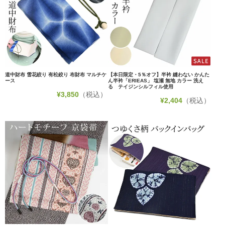
道中財布 雪花絞り 有松絞り 布財布 マルチケ
【本日限定・5％オフ】半衿 縫わない かんた
ース
ん半衿「ERIEAS」 塩瀬 無地 カラー 洗え
る テイジンシルフィル使用
¥
3,850
（税込）
¥
2,404
（税込）