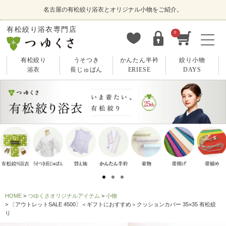
名古屋の有松絞り浴衣とオリジナル小物をご紹介。
有松絞り浴衣専門店
0
有松絞り
うそつき
かんたん半衿
絞り小物
浴衣
長じゅばん
ERIESE
DAYS
HOME
つゆくさオリジナルアイテム
小物
〔アウトレットSALE 4500〕＜ギフトにおすすめ＞クッションカバー 35×35 有松絞
り