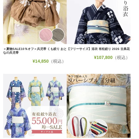
＜夏物SALE10％オフ＞兵児帯 くも絞り おと
【フリーサイズ】浴衣 有松絞り 2026 古典花
なの兵児帯
¥
107,800
（税込）
¥
14,850
（税込）