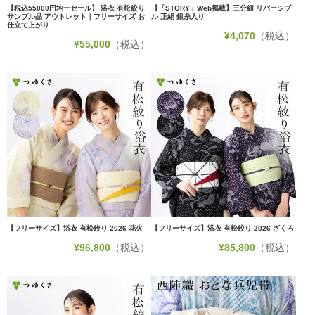
【税込55000円均一セール】 浴衣 有松絞り
【「STORY」Web掲載】三分紐 リバーシブ
サンプル品 アウトレット｜フリーサイズ お
ル 正絹 銀糸入り
仕立て上がり
¥
4,070
（税込）
¥
55,000
（税込）
【フリーサイズ】浴衣 有松絞り 2026 花火
【フリーサイズ】浴衣 有松絞り 2026 ざくろ
¥
96,800
（税込）
¥
85,800
（税込）