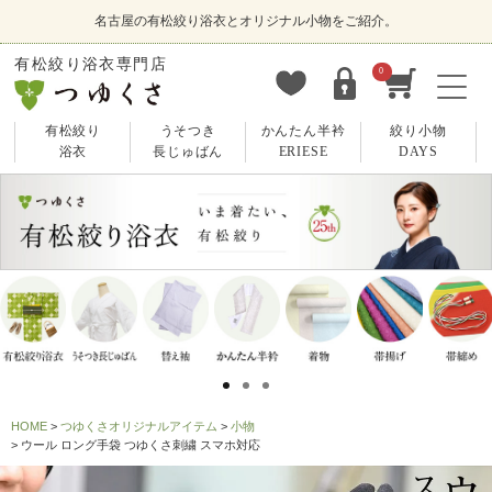
名古屋の有松絞り浴衣とオリジナル小物をご紹介。
有松絞り浴衣専門店
0
有松絞り
うそつき
かんたん半衿
絞り小物
浴衣
長じゅばん
ERIESE
DAYS
HOME
つゆくさオリジナルアイテム
小物
ウール ロング手袋 つゆくさ刺繍 スマホ対応