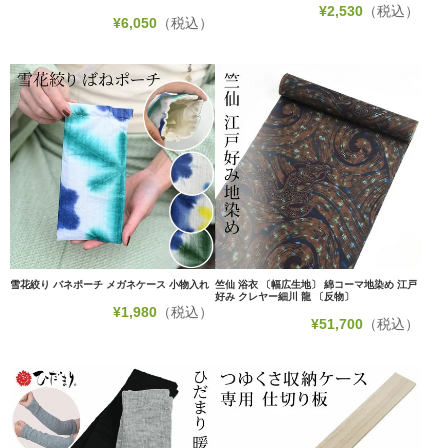
¥
2,530
（税込）
¥
6,050
（税込）
雪花絞り バネポーチ メガネケース 小物入れ
竺仙 浴衣 〔幅広生地〕 綿コーマ地染め 江戸
好み クレヤー細川 龍 〔反物〕
¥
1,980
（税込）
¥
51,700
（税込）