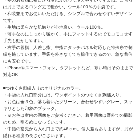
・冬のお着物は袖口から冷気が入って冷えやすいですよね。こちら
は肘まであるロング丈で暖かい、ウール100％の手袋です。
・和装兼用でお使いいただける、シンプルで合わせやすいデザイン
です。
・生地は柔らかな肌触りが心地良い、ウール100％。
・薄手なのにしっかり暖かく、手にフィットするのでモコモコせず
手先も動かしやすい。
・右手の親指、人差し指、中指にタッチパネル対応した特殊糸で刺
繍を施しています。手袋を外さなくても操作できるので、急な着信
にも安心です。
・iPhoneやスマートフォン、タブレットなど、寒い時はそのままで
対応OK！
■つゆくさ刺繍入りのオリジナルカラー。
・手袋の入れ口部分には、ワンポイントのつゆくさ刺繍入り。
・お色は全３色。落ち着いたグリーン、合わせやすいグレー、スッ
キリとした印象のブラック。
・※お色は室内の画像をご参考ください。着用画像は野外での撮影
のため、明るめになっています。
・中指の指先から入れ口まで約46ｃｍ。個人差もありますが、肘が
隠れる程度の長さがございます。