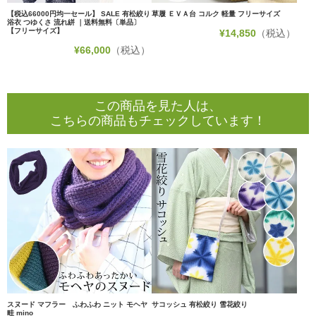
【税込66000円均一セール】 SALE 有松絞り
草履 ＥＶＡ台 コルク 軽量 フリーサイズ
浴衣 つゆくさ 流れ絣 ｜送料無料〔単品〕
【フリーサイズ】
¥
14,850
（税込）
¥
66,000
（税込）
この商品を見た人は、
こちらの商品もチェックしています！
スヌード マフラー ふわふわ ニット モヘヤ
サコッシュ 有松絞り 雪花絞り
畦 mino