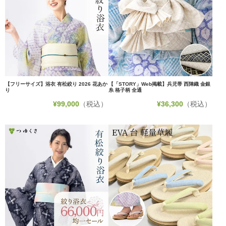
【フリーサイズ】浴衣 有松絞り 2026 花あか
【「STORY」Web掲載】兵児帯 西陣織 金銀
り
糸 格子柄 全通
¥
99,000
（税込）
¥
36,300
（税込）