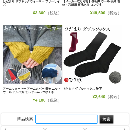
ひだまり リブネックウォーマー フリーサイ
【メーカー取り寄せ】長羽織 ウール 羽織 着
ズ
物・和服用 裏地あり ロング丈
¥
3,300
（税込）
¥
49,500
（税込）
アームウォーマー アームカバー 着物 ニット
ひだまり ダブルソックス 靴下
ウール アルパカ モヘヤ mino つゆくさ
¥
2,640
（税込）
¥
4,180
（税込）
商品検索