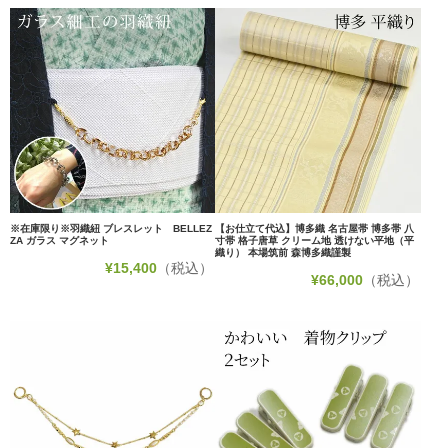
※在庫限り※羽織紐 ブレスレット BELLEZ
【お仕立て代込】博多織 名古屋帯 博多帯 八
ZA ガラス マグネット
寸帯 格子唐草 クリーム地 透けない平地（平
織り） 本場筑前 森博多織謹製
¥
15,400
（税込）
¥
66,000
（税込）