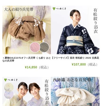
＜夏物SALE10％オフ＞兵児帯 くも絞り おと
【フリーサイズ】浴衣 有松絞り 2026 古典花
なの兵児帯
¥
107,800
（税込）
¥
14,850
（税込）