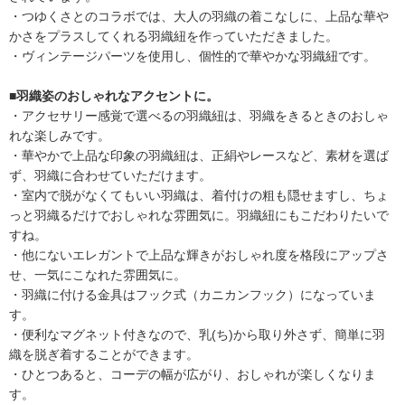
・つゆくさとのコラボでは、大人の羽織の着こなしに、上品な華や
かさをプラスしてくれる羽織紐を作っていただきました。
・ヴィンテージパーツを使用し、個性的で華やかな羽織紐です。
■羽織姿のおしゃれなアクセントに。
・アクセサリー感覚で選べるの羽織紐は、羽織をきるときのおしゃ
れな楽しみです。
・華やかで上品な印象の羽織紐は、正絹やレースなど、素材を選ば
ず、羽織に合わせていただけます。
・室内で脱がなくてもいい羽織は、着付けの粗も隠せますし、ちょ
っと羽織るだけでおしゃれな雰囲気に。羽織紐にもこだわりたいで
すね。
・他にないエレガントで上品な輝きがおしゃれ度を格段にアップさ
せ、一気にこなれた雰囲気に。
・羽織に付ける金具はフック式（カニカンフック）になっていま
す。
・便利なマグネット付きなので、乳(ち)から取り外さず、簡単に羽
織を脱ぎ着することができます。
・ひとつあると、コーデの幅が広がり、おしゃれが楽しくなりま
す。