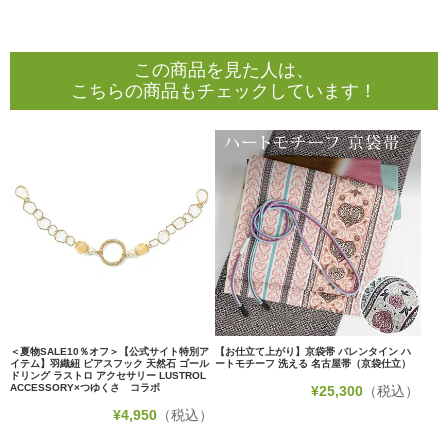
この商品を見た人は、
こちらの商品もチェックしています！
＜夏物SALE10％オフ＞【公式サイト特別ア
【お仕立て上がり】京袋帯 バレンタイン ハ
イテム】羽織紐 ピアスフック 天然石 ゴール
ートモチーフ 洗える 名古屋帯（京袋仕立）
ドリング ラストロ アクセサリー LUSTROL
ACCESSORY×つゆくさ コラボ
¥
25,300
（税込）
¥
4,950
（税込）