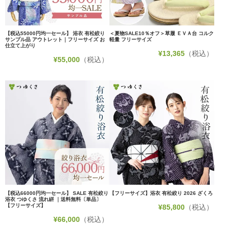
【税込55000円均一セール】 浴衣 有松絞り
＜夏物SALE10％オフ＞草履 ＥＶＡ台 コルク
サンプル品 アウトレット｜フリーサイズ お
軽量 フリーサイズ
仕立て上がり
¥
13,365
（税込）
¥
55,000
（税込）
【税込66000円均一セール】 SALE 有松絞り
【フリーサイズ】浴衣 有松絞り 2026 ざくろ
浴衣 つゆくさ 流れ絣 ｜送料無料〔単品〕
【フリーサイズ】
¥
85,800
（税込）
¥
66,000
（税込）