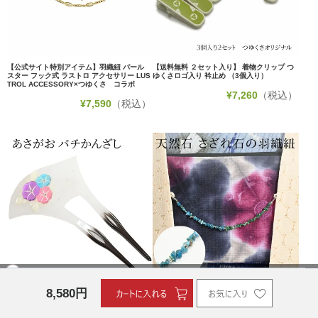
【公式サイト特別アイテム】羽織紐 パール
【送料無料 ２セット入り】 着物クリップ つ
スター フック式 ラストロ アクセサリー LUS
ゆくさロゴ入り 衿止め （3個入り）
TROL ACCESSORY×つゆくさ コラボ
¥
7,260
（税込）
¥
7,590
（税込）
＜夏物SALE10％オフ＞かんざし 夏モチーフ
〔アウトレットSALE 6000〕羽織紐 天然石
8,580
円
朝顔 バチ型
さざれ石 カニカン フック式タイプ
¥
7,425
（税込）
¥
5,280
（税込）