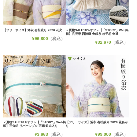
【フリーサイズ】浴衣 有松絞り 2026 花火
＜夏物SALE10％オフ＞【「STORY」Web掲
載】兵児帯 西陣織 金銀糸 格子柄 全通
¥
96,800
（税込）
¥
32,670
（税込）
＜夏物SALE10％オフ＞【「STORY」Web掲
【フリーサイズ】浴衣 有松絞り 2026 花あか
載】三分紐 リバーシブル 正絹 銀糸入り
り
¥
3,663
（税込）
¥
99,000
（税込）