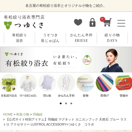
名古屋の有松絞り浴衣とオリジナル小物をご紹介。
有松絞り浴衣専門店
0
有松絞り
うそつき
かんたん半衿
絞り小物
浴衣
長じゅばん
ERIESE
DAYS
HOME
和装小物
羽織紐
【公式サイト特別アイテム】羽織紐 マグネット カニカンフック 天然石 ブルー ラス
トロ アクセサリー LUSTROL ACCESSORY×つゆくさ コラボ