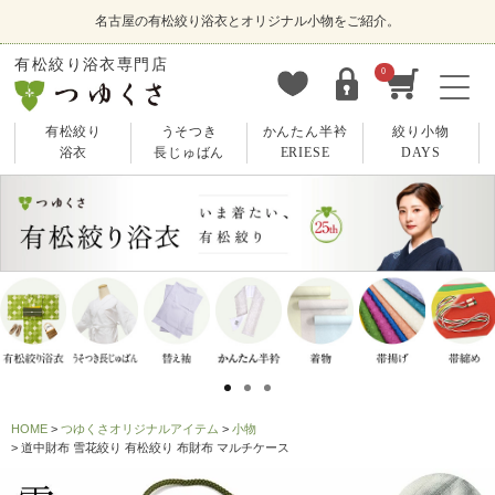
名古屋の有松絞り浴衣とオリジナル小物をご紹介。
有松絞り浴衣専門店
0
有松絞り
うそつき
かんたん半衿
絞り小物
浴衣
長じゅばん
ERIESE
DAYS
HOME
つゆくさオリジナルアイテム
小物
道中財布 雪花絞り 有松絞り 布財布 マルチケース