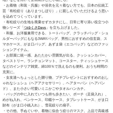
・お着物（和装・呉服）や浴衣を元々着ない方でも、日本の伝統工
芸「有松絞り（ありまつしぼり）」に親しんでいただけるよう思い
を込めてつくっています。
・有松絞りの生地を廃棄せずカタチにし、日常に寄り添い役立つ小
物シリーズ「
つゆくさDays
」を立ち上げました。
・和服、お洋服兼用できる、トートバッグ、クラッチバッグ・ショ
ルダーバッグにもなる3WAYバッグ、男性におすすめの信玄袋、ス
マホケース、がま口バッグ、あずま袋（エコバッグ）などのファッ
ションアイテム。
・お部屋に統一感、あたたかい雰囲気が出る、クッションカバー、
タペストリー、ランチョンマット、コースター、ティッシュケース
などのインテリア雑貨。綿100％で洗えるのも便利。おうち時間の
充実に。
・女友達へちょっとした贈り物、プチプレゼントにおすすめのおし
ゃれなシュシュ（ヘアアクセサリー）、ヘアターバン（ヘアバン
ド）、また小さい可愛いミニかごやタオルハンカチ。
・バッグの中に入れていつも持ち歩きたい、ポーチ（足袋入れ）、
めがね入れ、ペンケース、印鑑ケース、タブレットケース、がま口
財布（がま口小銭入れ）、雪花絞りの扇子。
・その他、手ぬぐいや、着物に似合う絞りのマスク、上品で高級感