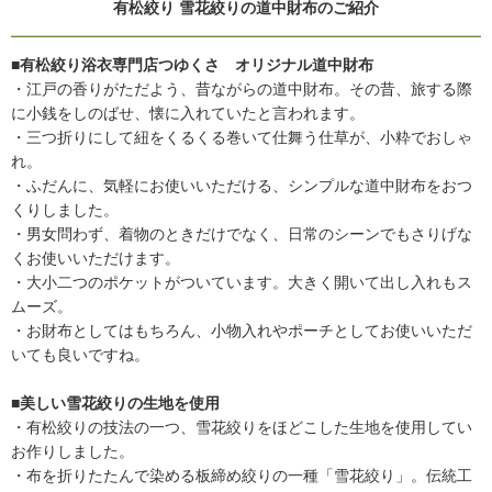
有松絞り 雪花絞りの道中財布のご紹介
■有松絞り浴衣専門店つゆくさ オリジナル道中財布
・江戸の香りがただよう、昔ながらの道中財布。その昔、旅する際
に小銭をしのばせ、懐に入れていたと言われます。
・三つ折りにして紐をくるくる巻いて仕舞う仕草が、小粋でおしゃ
れ。
・ふだんに、気軽にお使いいただける、シンプルな道中財布をおつ
くりしました。
・男女問わず、着物のときだけでなく、日常のシーンでもさりげな
くお使いいただけます。
・大小二つのポケットがついています。大きく開いて出し入れもス
ムーズ。
・お財布としてはもちろん、小物入れやポーチとしてお使いいただ
いても良いですね。
■美しい雪花絞りの生地を使用
・有松絞りの技法の一つ、雪花絞りをほどこした生地を使用してい
お作りしました。
・布を折りたたんで染める板締め絞りの一種「雪花絞り」。伝統工