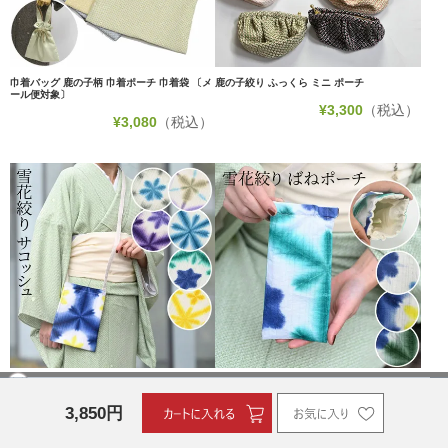
巾着バッグ 鹿の子柄 巾着ポーチ 巾着袋 〔メ
鹿の子絞り ふっくら ミニ ポーチ
ール便対象〕
¥
3,300
（税込）
¥
3,080
（税込）
サコッシュ 有松絞り 雪花絞り
雪花絞り バネポーチ メガネケース 小物入れ
¥
2,530
（税込）
¥
1,980
（税込）
3,850
円