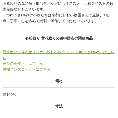
ある絞りの風呂敷（風呂敷バッグにもオススメ）、和テイストの数
寄屋袋などもございます。
・つゆくさDaysの小物たちは京都に佇む小物屋さんで直接、1点1
点、丁寧に心を込めて縫製・製作していただいています。
有松絞り 雪花絞りの道中財布の関連商品
日常使いできるオリジナル絞り小物ライン「つゆくさDays」はこち
ら
絞りの小物たちはこちら
男物メンズコーナーはこちら
素材
綿100％
寸法