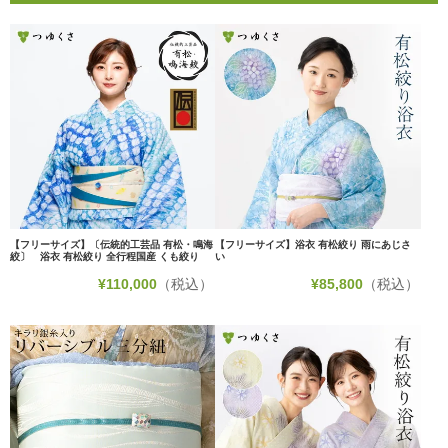
【フリーサイズ】〔伝統的工芸品 有松・鳴海
【フリーサイズ】浴衣 有松絞り 雨にあじさ
絞〕 浴衣 有松絞り 全行程国産 くも絞り
い
¥
110,000
（税込）
¥
85,800
（税込）