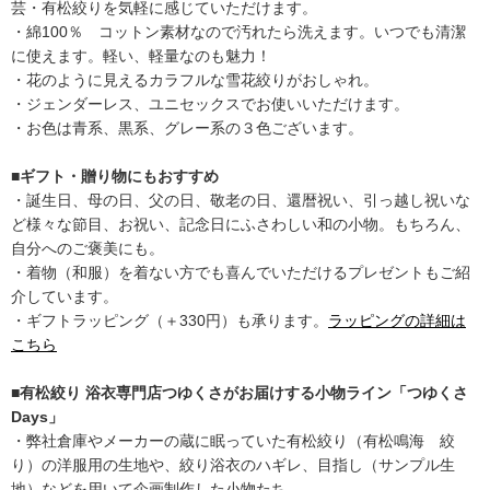
芸・有松絞りを気軽に感じていただけます。
・綿100％ コットン素材なので汚れたら洗えます。いつでも清潔
に使えます。軽い、軽量なのも魅力！
・花のように見えるカラフルな雪花絞りがおしゃれ。
・ジェンダーレス、ユニセックスでお使いいただけます。
・お色は青系、黒系、グレー系の３色ございます。
■ギフト・贈り物にもおすすめ
・誕生日、母の日、父の日、敬老の日、還暦祝い、引っ越し祝いな
ど様々な節目、お祝い、記念日にふさわしい和の小物。もちろん、
自分へのご褒美にも。
・着物（和服）を着ない方でも喜んでいただけるプレゼントもご紹
介しています。
・ギフトラッピング（＋330円）も承ります。
ラッピングの詳細は
こちら
■有松絞り 浴衣専門店つゆくさがお届けする小物ライン「つゆくさ
Days」
・弊社倉庫やメーカーの蔵に眠っていた有松絞り（有松鳴海 絞
り）の洋服用の生地や、絞り浴衣のハギレ、目指し（サンプル生
地）などを用いて企画制作した小物たち。