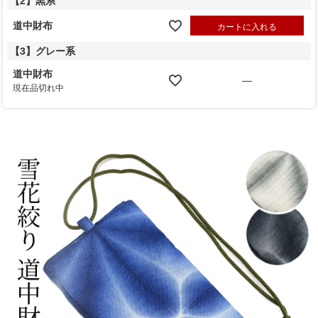
【2】黒系
道中財布
カートに入れる
【3】グレー系
道中財布
—
現在品切れ中