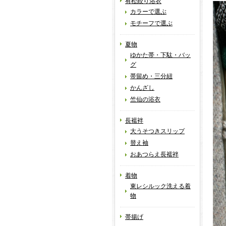
有松絞り浴衣
カラーで選ぶ
モチーフで選ぶ
夏物
ゆかた帯・下駄・バッ
グ
帯留め・三分紐
かんざし
竺仙の浴衣
長襦袢
大うそつきスリップ
替え袖
おあつらえ長襦袢
着物
東レシルック洗える着
物
帯揚げ