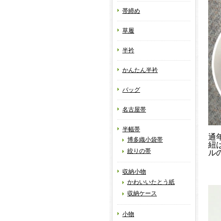
帯締め
草履
半衿
かんたん半衿
バッグ
名古屋帯
半幅帯
通
博多織小袋帯
紐
絞りの帯
ル
収納小物
かわいいたとう紙
収納ケース
小物