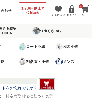
0
3,980円以上
で
い合わせ
送料無料
お気に入り
ログイン
カート
洗える着物
つゆくさDays
KANON
グ
コート羽織
和装小物
小物
割烹着・小物
メンズ
ードをお忘れですか？
て
特定商取引法に基づく表示