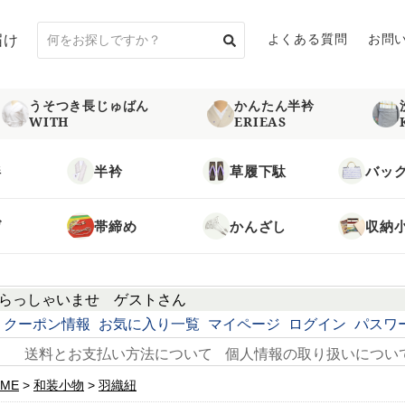
届け
よくある質問
お問
うそつき長じゅばん
かんたん半衿
WITH
ERIEAS
袢
半衿
草履下駄
バッ
げ
帯締め
かんざし
収納
らっしゃいませ
ゲスト
さん
クーポン情報
お気に入り一覧
マイページ
ログイン
パスワ
送料とお支払い方法について
個人情報の取り扱いについ
ME
和装小物
羽織紐