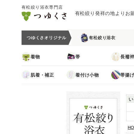
有松絞り浴衣専門店
有松絞り発祥の地よりお
つゆくさオリジナル
有松絞り浴衣
着物
帯
長襦
肌着・補正
着付け小物
帯揚
い
HO