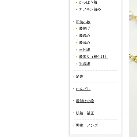
かっぽう着
ナフキン留め
和装小物
帯揚げ
帯締め
帯留め
三分紐
帯飾り（根付け）
羽織紐
足袋
かんざし
着付け小物
肌着・補正
男物・メンズ