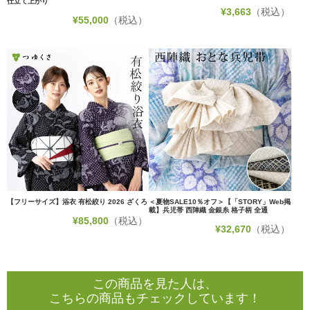
仕立て上がり
¥
3,663
（税込）
¥
55,000
（税込）
【フリーサイズ】浴衣 有松絞り 2026 ざくろ
＜夏物SALE10％オフ＞【「STORY」Web掲
載】兵児帯 西陣織 金銀糸 格子柄 全通
¥
85,800
（税込）
¥
32,670
（税込）
この商品を見た人は、
こちらの商品もチェックしています！