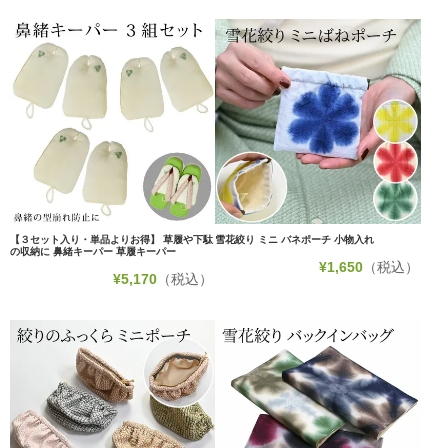
【３セット入り・単品よりお得】 草履や下駄
雪花絞り ミニ バネポーチ 小物入れ
の収納に 鼻緒キーパー 草履キーパー
¥
1,650
（税込）
¥
5,170
（税込）