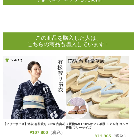
この商品を購入した人は、
こちらの商品も購入しています！
【フリーサイズ】浴衣 有松絞り 2026 古典花
＜夏物SALE10％オフ＞草履 ＥＶＡ台 コルク
軽量 フリーサイズ
¥
107,800
（税込）
¥
13,365
（税込）