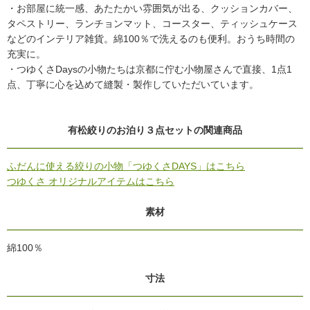
・お部屋に統一感、あたたかい雰囲気が出る、クッションカバー、
タペストリー、ランチョンマット、コースター、ティッシュケース
などのインテリア雑貨。綿100％で洗えるのも便利。おうち時間の
充実に。
・つゆくさDaysの小物たちは京都に佇む小物屋さんで直接、1点1
点、丁寧に心を込めて縫製・製作していただいています。
有松絞りのお泊り３点セットの関連商品
ふだんに使える絞りの小物「つゆくさDAYS」はこちら
つゆくさ オリジナルアイテムはこちら
素材
綿100％
寸法