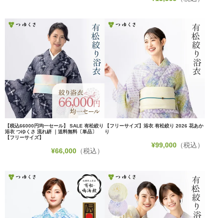
【税込66000円均一セール】 SALE 有松絞り
【フリーサイズ】浴衣 有松絞り 2026 花あか
浴衣 つゆくさ 流れ絣 ｜送料無料〔単品〕
り
【フリーサイズ】
¥
99,000
（税込）
¥
66,000
（税込）