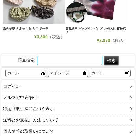
鹿の子絞り ふっくら ミニ ポーチ
雪花絞り バッグインバッグ 小物入れ 有松絞
り
¥
3,300
（税込）
¥
2,970
（税込）
商品検索
ホーム
マイページ
カート
ログイン
メルマガ申込/停止
特定商取引法に基づく表示
送料とお支払い方法について
個人情報の取扱いについて