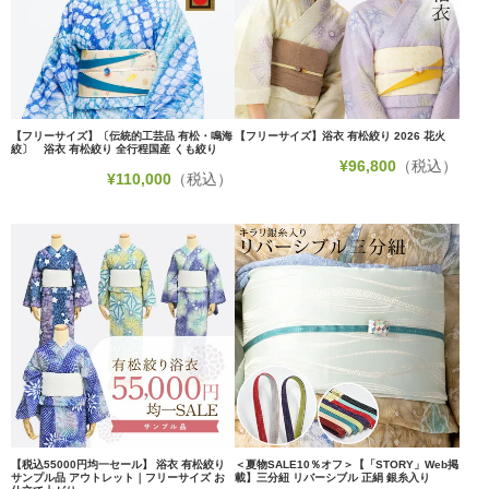
【フリーサイズ】〔伝統的工芸品 有松・鳴海
【フリーサイズ】浴衣 有松絞り 2026 花火
絞〕 浴衣 有松絞り 全行程国産 くも絞り
¥
96,800
（税込）
¥
110,000
（税込）
【税込55000円均一セール】 浴衣 有松絞り
＜夏物SALE10％オフ＞【「STORY」Web掲
サンプル品 アウトレット｜フリーサイズ お
載】三分紐 リバーシブル 正絹 銀糸入り