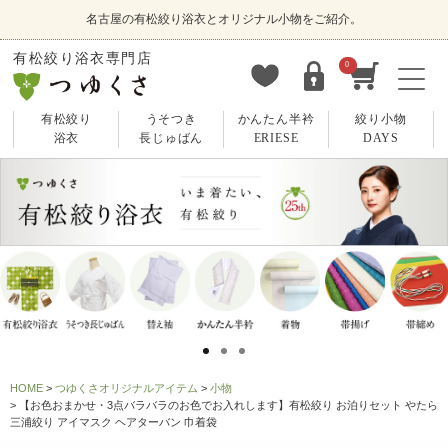
名古屋の有松絞り浴衣とオリジナル小物をご紹介。
有松絞り浴衣専門店
0
有松絞り
うそつき
かんたん半衿
絞り小物
浴衣
長じゅばん
ERIESE
DAYS
HOME
つゆくさオリジナルアイテム
小物
【お色おまかせ・3点バラバラのお色でお入れします】有松絞り お泊りセット やたら
三浦絞り アイマスク ヘアターバン 巾着袋