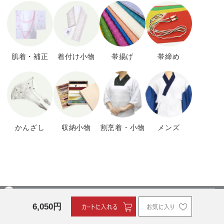
肌着・補正
着付け小物
帯揚げ
帯締め
かんざし
収納小物
割烹着・小物
メンズ
お買い物ガイド
6,050
円