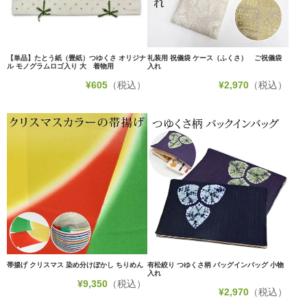
【単品】たとう紙（畳紙）つゆくさ オリジナ
礼装用 祝儀袋 ケース（ふくさ） ご祝儀袋
ル モノグラムロゴ入り 大 着物用
入れ
¥
605
（税込）
¥
2,970
（税込）
帯揚げ クリスマス 染め分けぼかし ちりめん
有松絞り つゆくさ柄 バッグインバッグ 小物
入れ
¥
9,350
（税込）
¥
2,970
（税込）