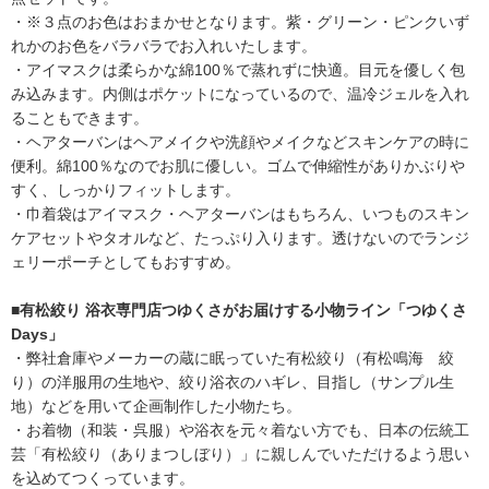
・※３点のお色はおまかせとなります。紫・グリーン・ピンクいず
れかのお色をバラバラでお入れいたします。
・アイマスクは柔らかな綿100％で蒸れずに快適。目元を優しく包
み込みます。内側はポケットになっているので、温冷ジェルを入れ
ることもできます。
・ヘアターバンはヘアメイクや洗顔やメイクなどスキンケアの時に
便利。綿100％なのでお肌に優しい。ゴムで伸縮性がありかぶりや
すく、しっかりフィットします。
・巾着袋はアイマスク・ヘアターバンはもちろん、いつものスキン
ケアセットやタオルなど、たっぷり入ります。透けないのでランジ
ェリーポーチとしてもおすすめ。
■有松絞り 浴衣専門店つゆくさがお届けする小物ライン「つゆくさ
Days」
・弊社倉庫やメーカーの蔵に眠っていた有松絞り（有松鳴海 絞
り）の洋服用の生地や、絞り浴衣のハギレ、目指し（サンプル生
地）などを用いて企画制作した小物たち。
・お着物（和装・呉服）や浴衣を元々着ない方でも、日本の伝統工
芸「有松絞り（ありまつしぼり）」に親しんでいただけるよう思い
を込めてつくっています。