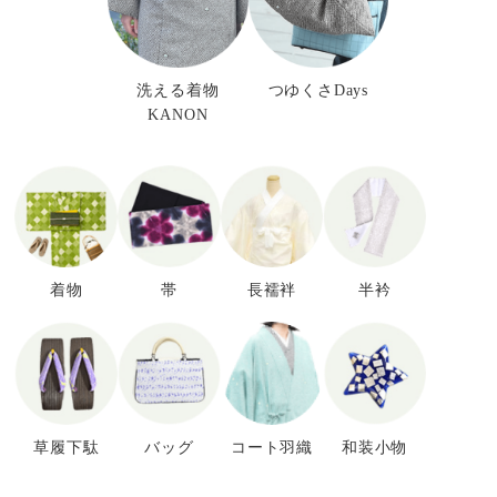
洗える着物
つゆくさDays
KANON
着物
帯
長襦袢
半衿
草履下駄
バッグ
コート羽織
和装小物