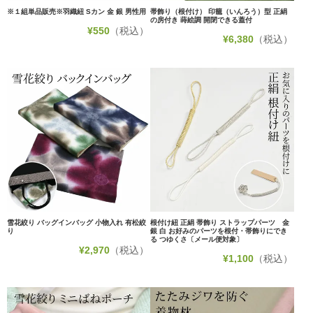
※１組単品販売※羽織紐 Sカン 金 銀 男性用
帯飾り（根付け） 印籠（いんろう）型 正絹
の房付き 蒔絵調 開閉できる蓋付
¥
550
（税込）
¥
6,380
（税込）
雪花絞り バッグインバッグ 小物入れ 有松絞
根付け紐 正絹 帯飾り ストラップパーツ 金
り
銀 白 お好みのパーツを根付・帯飾りにでき
る つゆくさ〔メール便対象〕
¥
2,970
（税込）
¥
1,100
（税込）