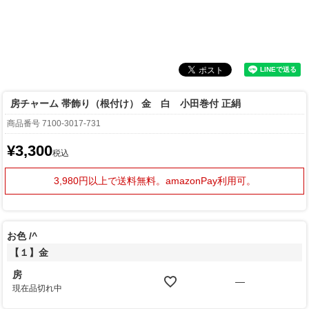
房チャーム 帯飾り（根付け） 金 白 小田巻付 正絹
商品番号
7100-3017-731
¥
3,300
税込
3,980円以上で送料無料。
amazonPay利用可。
お色
^
【１】金
房
—
現在品切れ中