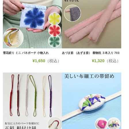
雪花絞り ミニ バネポーチ 小物入れ
あづま姿 （あずま姿） 着物枕 ３本入り 703
¥
1,650
（税込）
¥
1,320
（税込）