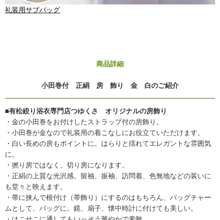
礼装用サブバッグ
商品詳細
小田巻付 正絹 房 飾り 金 白のご紹介
■有松絞り浴衣専門店つゆくさ オリジナルの房飾り
・金の小田巻をお付けしたストラップ付の房飾り。
・小田巻が金なので礼装用の着こなしにお役立ていただけます。
・白い長めの房もポイントに。はらりと揺れてエレガントな雰囲気
に。
・撚り房ではなく、切り房になります。
・正絹の上質な光沢感。留袖、振袖、訪問着、色無地などの装いに
も堂々と映えます。
・帯に挟んで根付け（帯飾り）にするのはもちろん、バッグチャー
ムとして、バッグに。鏡、扇子、懐中時計に付けても美しい。
・はこせこに通してもいっそう華やかで素敵。