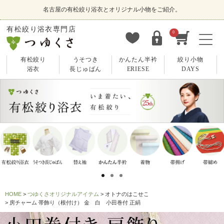
名古屋の有松絞り浴衣とオリジナル小物をご紹介。
有松絞り浴衣専門店
0
有松絞り
うそつき
かんたん半衿
絞り小物
浴衣
長じゅばん
ERIESE
DAYS
HOME
つゆくさオリジナルアイテム
オトナのはこせこ
房チャーム 帯飾り（根付け） 金 白 小田巻付 正絹