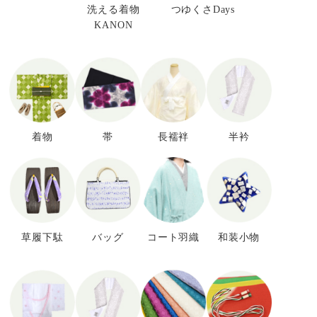
洗える着物
つゆくさDays
KANON
着物
帯
長襦袢
半衿
草履下駄
バッグ
コート羽織
和装小物