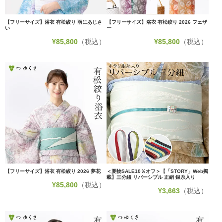
【フリーサイズ】浴衣 有松絞り 雨にあじさ
【フリーサイズ】浴衣 有松絞り 2026 フェザ
い
ー
¥
85,800
（税込）
¥
85,800
（税込）
【フリーサイズ】浴衣 有松絞り 2026 夢花
＜夏物SALE10％オフ＞【「STORY」Web掲
載】三分紐 リバーシブル 正絹 銀糸入り
¥
85,800
（税込）
¥
3,663
（税込）