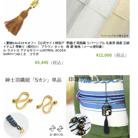
＜夏物SALE10％オフ＞【公式サイト特別ア
帯揚げ 両面織 リバーシブル 礼装用 国産 正絹
イテム】帯飾り（根付け） ブラウン タッセ
桜 菱 無地〔メール便対象〕
ル ラストロ アクセサリー LUSTROL ACCES
SORY×つゆくさ コラボ
¥
11,000
（税込）
¥
5,445
（税込）