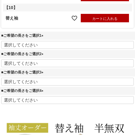
【10】
替え袖
カートに入れる
■ご希望の長さをご選択1
(
必
■ご希望の長さをご選択2
須
)
(
必
■ご希望の長さをご選択3
須
)
(
必
■ご希望の長さをご選択4
須
)
(
必
須
)