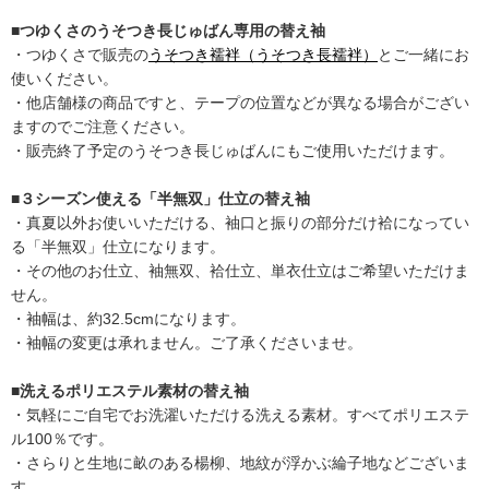
■つゆくさのうそつき長じゅばん専用の替え袖
・つゆくさで販売の
うそつき襦袢（うそつき長襦袢）
とご一緒にお
使いください。
・他店舗様の商品ですと、テープの位置などが異なる場合がござい
ますのでご注意ください。
・販売終了予定のうそつき長じゅばんにもご使用いただけます。
■３シーズン使える「半無双」仕立の替え袖
・真夏以外お使いいただける、袖口と振りの部分だけ袷になってい
る「半無双」仕立になります。
・その他のお仕立、袖無双、袷仕立、単衣仕立はご希望いただけま
せん。
・袖幅は、約32.5cmになります。
・袖幅の変更は承れません。ご了承くださいませ。
■洗えるポリエステル素材の替え袖
・気軽にご自宅でお洗濯いただける洗える素材。すべてポリエステ
ル100％です。
・さらりと生地に畝のある楊柳、地紋が浮かぶ綸子地などございま
す