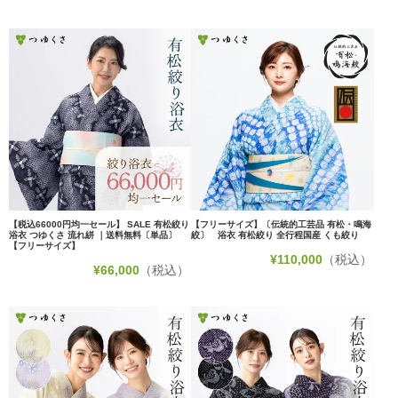
【税込66000円均一セール】 SALE 有松絞り
【フリーサイズ】〔伝統的工芸品 有松・鳴海
浴衣 つゆくさ 流れ絣 ｜送料無料〔単品〕
絞〕 浴衣 有松絞り 全行程国産 くも絞り
【フリーサイズ】
¥
110,000
（税込）
¥
66,000
（税込）