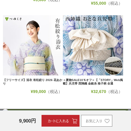
¥
55,000
（税込）
【フリーサイズ】浴衣 有松絞り 2026 花あか
＜夏物SALE10％オフ＞【「STORY」Web掲
り
載】兵児帯 西陣織 金銀糸 格子柄 全通
¥
99,000
（税込）
¥
32,670
（税込）
この商品を見た人は、
こちらの商品もチェックしています！
9,900
円