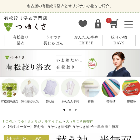
名古屋の有松絞り浴衣とオリジナル小物をご紹介。
有松絞り浴衣専門店
0
有松絞り
うそつき
かんたん半衿
絞り小物
浴衣
長じゅばん
ERIESE
DAYS
HOME
つゆくさオリジナルアイテム
大うそつき長襦袢
【袖丈オーダー】替え袖 うそつき長襦袢 うそつき袖 袷～単衣 ※半無双