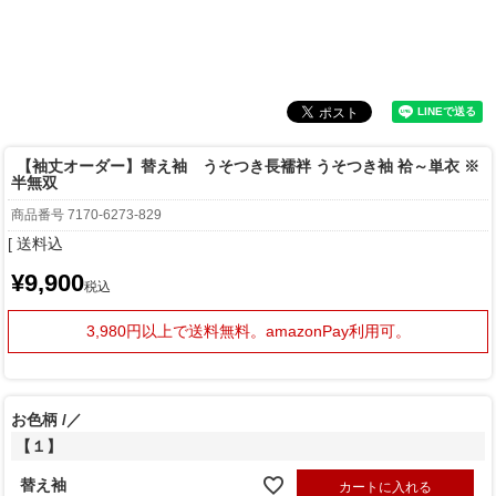
【袖丈オーダー】替え袖 うそつき長襦袢 うそつき袖 袷～単衣 ※
半無双
商品番号
7170-6273-829
送料込
¥
9,900
税込
3,980円以上で送料無料。
amazonPay利用可。
お色柄
／
【１】
替え袖
カートに入れる