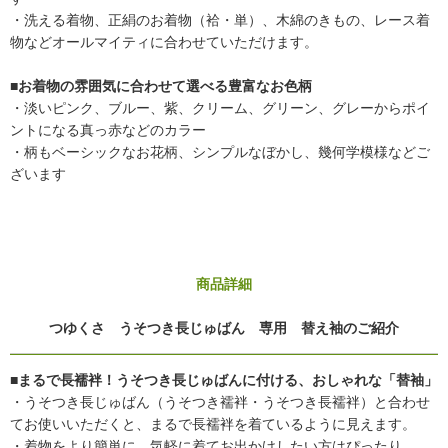
・洗える着物、正絹のお着物（袷・単）、木綿のきもの、レース着
物などオールマイティに合わせていただけます。
■お着物の雰囲気に合わせて選べる豊富なお色柄
・淡いピンク、ブルー、紫、クリーム、グリーン、グレーからポイ
ントになる真っ赤などのカラー
・柄もベーシックなお花柄、シンプルなぼかし、幾何学模様などご
ざいます
商品詳細
つゆくさ うそつき長じゅばん 専用 替え袖のご紹介
■まるで長襦袢！うそつき長じゅばんに付ける、おしゃれな「替袖」
・うそつき長じゅばん（うそつき襦袢・うそつき長襦袢）と合わせ
てお使いいただくと、まるで長襦袢を着ているように見えます。
・着物をより簡単に、気軽に着てお出かけしたい方はぴったり。