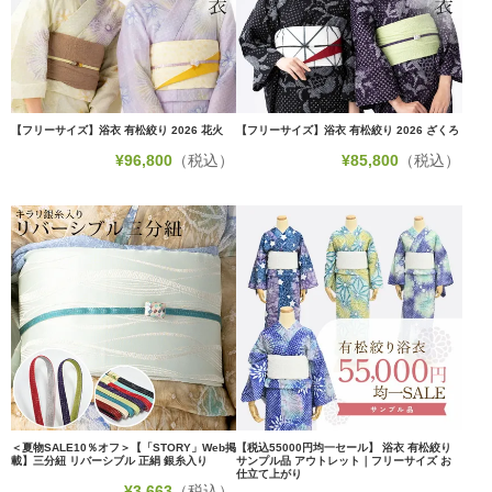
【フリーサイズ】浴衣 有松絞り 2026 花火
【フリーサイズ】浴衣 有松絞り 2026 ざくろ
¥
96,800
（税込）
¥
85,800
（税込）
＜夏物SALE10％オフ＞【「STORY」Web掲
【税込55000円均一セール】 浴衣 有松絞り
載】三分紐 リバーシブル 正絹 銀糸入り
サンプル品 アウトレット｜フリーサイズ お
仕立て上がり
¥
3,663
（税込）