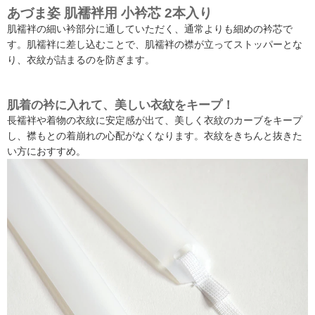
あづま姿 肌襦袢用 小衿芯 2本入り
肌襦袢の細い衿部分に通していただく、通常よりも細めの衿芯で
す。肌襦袢に差し込むことで、肌襦袢の襟が立ってストッパーとな
り、衣紋が詰まるのを防ぎます。
肌着の衿に入れて、美しい衣紋をキープ！
長襦袢や着物の衣紋に安定感が出て、美しく衣紋のカーブをキープ
し、襟もとの着崩れの心配がなくなります。衣紋をきちんと抜きた
い方におすすめ。