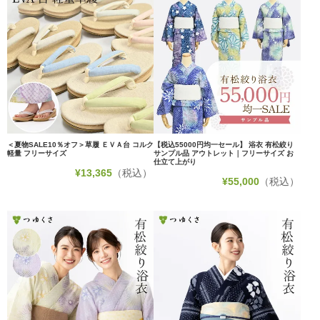
＜夏物SALE10％オフ＞草履 ＥＶＡ台 コルク
【税込55000円均一セール】 浴衣 有松絞り
軽量 フリーサイズ
サンプル品 アウトレット｜フリーサイズ お
仕立て上がり
¥
13,365
（税込）
¥
55,000
（税込）