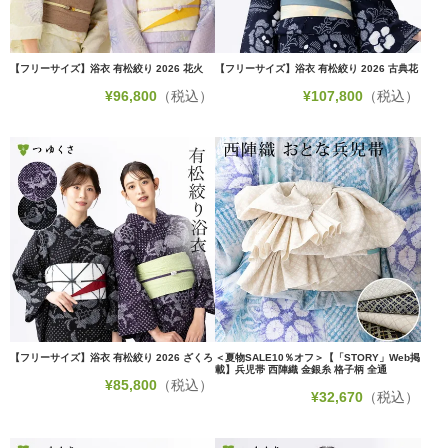
【フリーサイズ】浴衣 有松絞り 2026 花火
【フリーサイズ】浴衣 有松絞り 2026 古典花
¥
96,800
（税込）
¥
107,800
（税込）
【フリーサイズ】浴衣 有松絞り 2026 ざくろ
＜夏物SALE10％オフ＞【「STORY」Web掲
載】兵児帯 西陣織 金銀糸 格子柄 全通
¥
85,800
（税込）
¥
32,670
（税込）