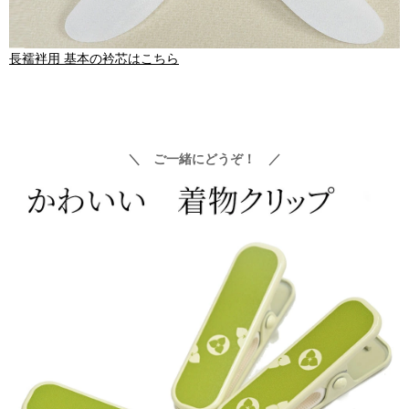
長襦袢用 基本の衿芯はこちら
＼ ご一緒にどうぞ！ ／