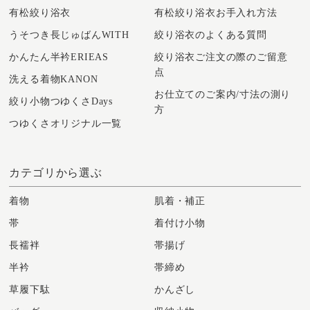
有松絞り浴衣
有松絞り浴衣お手入れ方法
うそつき長じゅばんWITH
絞り浴衣のよくある質問
かんたん半衿ERIEAS
絞り浴衣ご注文の際のご留意
点
洗える着物KANON
お仕立てのご案内/寸法の測り
絞り小物つゆくさDays
方
つゆくさオリジナル一覧
カテゴリから選ぶ
着物
肌着・補正
帯
着付け小物
長襦袢
帯揚げ
半衿
帯締め
草履下駄
かんざし