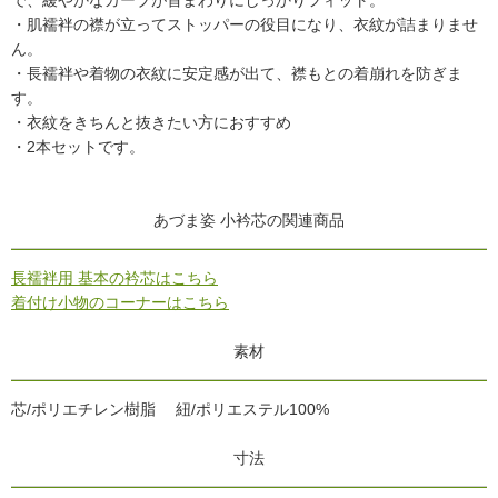
・肌襦袢の襟が立ってストッパーの役目になり、衣紋が詰まりませ
ん。
・長襦袢や着物の衣紋に安定感が出て、襟もとの着崩れを防ぎま
す。
・衣紋をきちんと抜きたい方におすすめ
・2本セットです。
あづま姿 小衿芯の関連商品
長襦袢用 基本の衿芯はこちら
着付け小物のコーナーはこちら
素材
芯/ポリエチレン樹脂 紐/ポリエステル100%
寸法