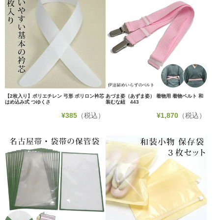
【2枚入り】ポリエチレン 弓形 ポリロン衿芯
あづま姿（あずま姿） 着物用 着物ベルト 和
はめ込み式 つゆくさ
装むな紐 443
¥
385
（税込）
¥
1,870
（税込）