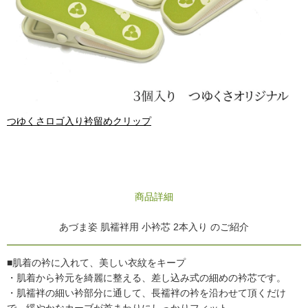
つゆくさロゴ入り衿留めクリップ
商品詳細
あづま姿 肌襦袢用 小衿芯 2本入り のご紹介
■肌着の衿に入れて、美しい衣紋をキープ
・肌着から衿元を綺麗に整える、差し込み式の細めの衿芯です。
・肌襦袢の細い衿部分に通して、長襦袢の衿を沿わせて頂くだけ
で、緩やかなカーブが首まわりにしっかりフィット。