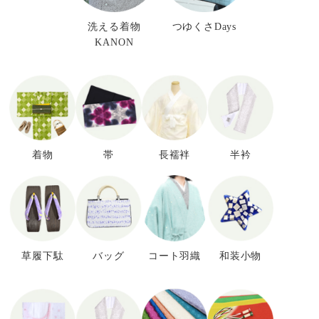
洗える着物
つゆくさDays
KANON
着物
帯
長襦袢
半衿
草履下駄
バッグ
コート羽織
和装小物