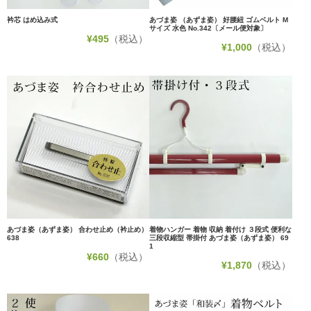
衿芯 はめ込み式
あづま姿 （あずま姿） 好腰紐 ゴムベルト M
サイズ 水色 No.342〔メール便対象〕
¥
495
（税込）
¥
1,000
（税込）
あづま姿（あずま姿） 合わせ止め（衿止め）
着物ハンガー 着物 収納 着付け ３段式 便利な
638
三段収縮型 帯掛付 あづま姿（あずま姿） 69
1
¥
660
（税込）
¥
1,870
（税込）