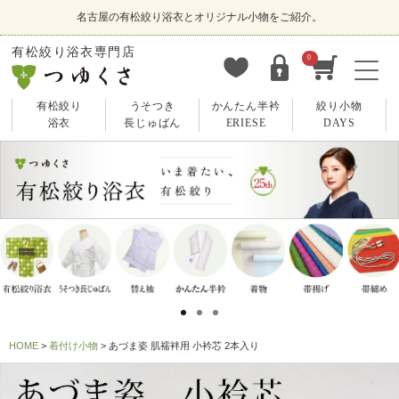
名古屋の有松絞り浴衣とオリジナル小物をご紹介。
有松絞り浴衣専門店
0
有松絞り
うそつき
かんたん半衿
絞り小物
浴衣
長じゅばん
ERIESE
DAYS
HOME
着付け小物
あづま姿 肌襦袢用 小衿芯 2本入り