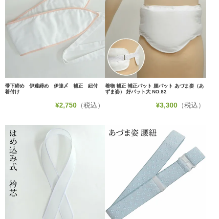
帯下締め 伊達締め 伊達〆 補正 紐付
着物 補正 補正パット 腰パット あづま姿（あ
着付け
ずま姿） 好パット大 NO.82
¥
2,750
（税込）
¥
3,300
（税込）