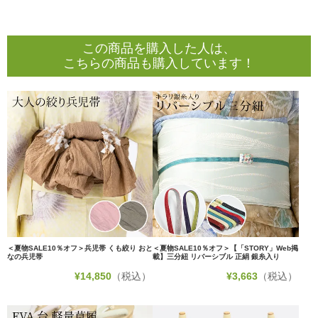
この商品を購入した人は、
こちらの商品も購入しています！
＜夏物SALE10％オフ＞兵児帯 くも絞り おと
＜夏物SALE10％オフ＞【「STORY」Web掲
なの兵児帯
載】三分紐 リバーシブル 正絹 銀糸入り
¥
14,850
（税込）
¥
3,663
（税込）