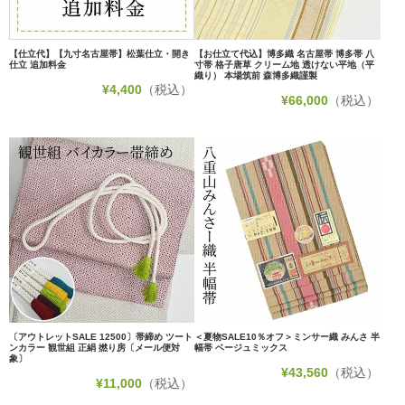
【仕立代】【九寸名古屋帯】松葉仕立・開き
【お仕立て代込】博多織 名古屋帯 博多帯 八
仕立 追加料金
寸帯 格子唐草 クリーム地 透けない平地（平
織り） 本場筑前 森博多織謹製
¥
4,400
（税込）
¥
66,000
（税込）
〔アウトレットSALE 12500〕帯締め ツート
＜夏物SALE10％オフ＞ミンサー織 みんさ 半
ンカラー 観世組 正絹 撚り房〔メール便対
幅帯 ベージュミックス
象〕
¥
43,560
（税込）
¥
11,000
（税込）