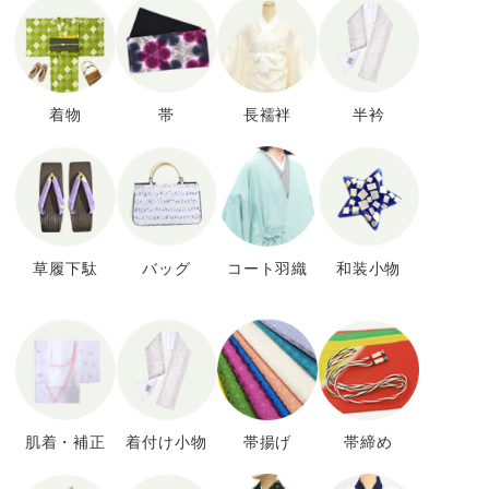
着物
帯
長襦袢
半衿
草履下駄
バッグ
コート羽織
和装小物
肌着・補正
着付け小物
帯揚げ
帯締め