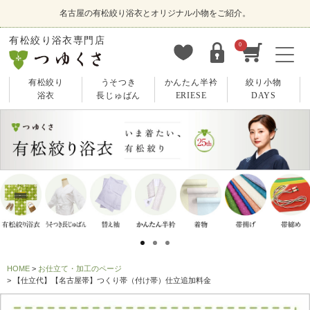
名古屋の有松絞り浴衣とオリジナル小物をご紹介。
有松絞り浴衣専門店
0
有松絞り
うそつき
かんたん半衿
絞り小物
浴衣
長じゅばん
ERIESE
DAYS
HOME
お仕立て・加工のページ
【仕立代】【名古屋帯】つくり帯（付け帯）仕立追加料金