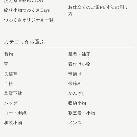
洗える着物KANON
お仕立てのご案内/寸法の測り
絞り小物つゆくさDays
方
つゆくさオリジナル一覧
カテゴリから選ぶ
着物
肌着・補正
帯
着付け小物
長襦袢
帯揚げ
半衿
帯締め
草履下駄
かんざし
バッグ
収納小物
コート羽織
割烹着・小物
和装小物
メンズ