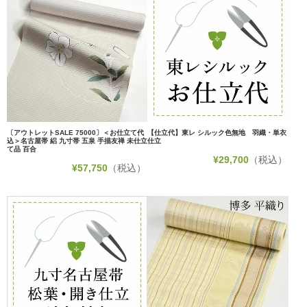
〔アウトレットSALE 75000〕＜お仕立て代
【仕立代】東レ シルック色無地 羽織・単衣
込＞名古屋帯 絽 九寸帯 五泉 手描友禅 未仕立
仕立
て品 百合
¥
29,700
（税込）
¥
57,750
（税込）