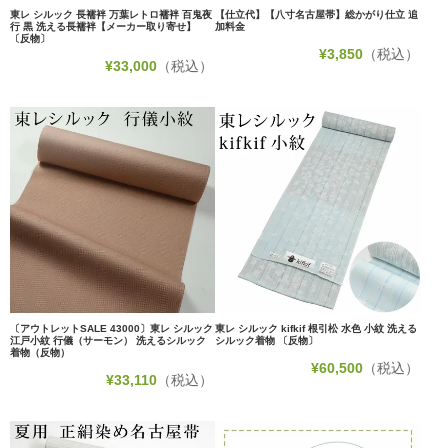
東レ シルック 長襦袢 万葉レトロ襦袢 百鬼夜
【仕立代】【八寸名古屋帯】総かがり仕立 追
行 黒 洗える長襦袢【メーカー取り寄せ】
加料金
〔反物〕
¥
3,850
（税込）
¥
33,000
（税込）
〔アウトレットSALE 43000〕東レ シルック
東レ シルック kifkif 根引松 水色 小紋 洗える
江戸小紋 行儀（サーモン） 洗えるシルック
シルック着物 〔反物〕
着物（反物）
¥
60,500
（税込）
¥
33,110
（税込）