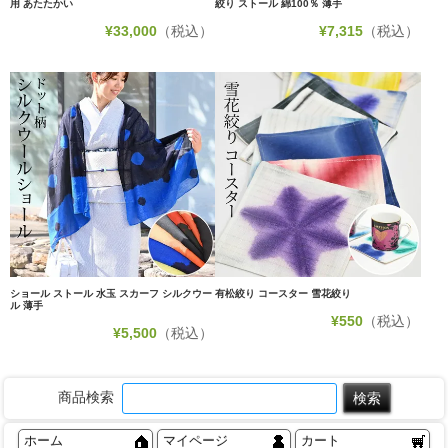
用 あたたかい
絞り ストール 綿100％ 薄手
¥
33,000
（税込）
¥
7,315
（税込）
ショール ストール 水玉 スカーフ シルクウー
有松絞り コースター 雪花絞り
ル 薄手
¥
550
（税込）
¥
5,500
（税込）
商品検索
ホーム
マイページ
カート