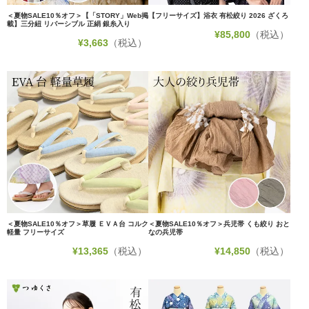
＜夏物SALE10％オフ＞【「STORY」Web掲
【フリーサイズ】浴衣 有松絞り 2026 ざくろ
載】三分紐 リバーシブル 正絹 銀糸入り
¥
85,800
（税込）
¥
3,663
（税込）
＜夏物SALE10％オフ＞草履 ＥＶＡ台 コルク
＜夏物SALE10％オフ＞兵児帯 くも絞り おと
軽量 フリーサイズ
なの兵児帯
¥
13,365
（税込）
¥
14,850
（税込）