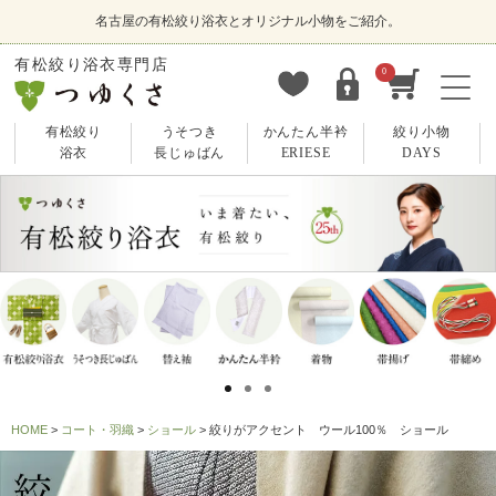
名古屋の有松絞り浴衣とオリジナル小物をご紹介。
有松絞り浴衣専門店
0
有松絞り
うそつき
かんたん半衿
絞り小物
浴衣
長じゅばん
ERIESE
DAYS
HOME
コート・羽織
ショール
絞りがアクセント ウール100％ ショール