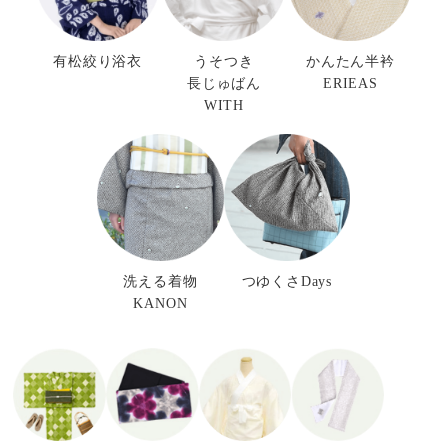
有松絞り浴衣
うそつき
かんたん半衿
長じゅばん
ERIEAS
WITH
洗える着物
つゆくさDays
KANON