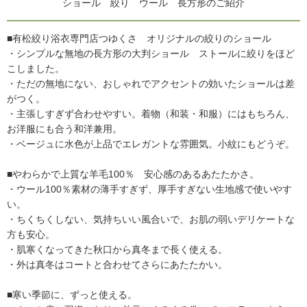
ショール 絞り ウール 長方形のご紹介
■有松絞り浴衣専門店つゆくさ オリジナルの絞りのショール
・シンプルな無地の長方形の大判ショール ストールに絞りをほど
こしました。
・ただの無地にない、おしゃれでアクセントの効いたショールは差
がつく。
・主張しすぎず合わせやすい。着物（和装・和服）にはもちろん、
お洋服にも合う和洋兼用。
・ベージュに水色が上品でエレガントな雰囲気。小紋にもどうぞ。
■やわらかで上質な羊毛100％ 安心感のあるあたたかさ。
・ウール100％素材の薄手すぎず、厚手すぎない生地感で使いやす
い。
・ちくちくしない、気持ちいい風合いで、お肌の弱いデリケートな
方も安心。
・肌寒くなってきた秋口から真冬まで長く使える。
・外は真冬はコートと合わせてさらにあたたかい。
■寒い季節に、ずっと使える。