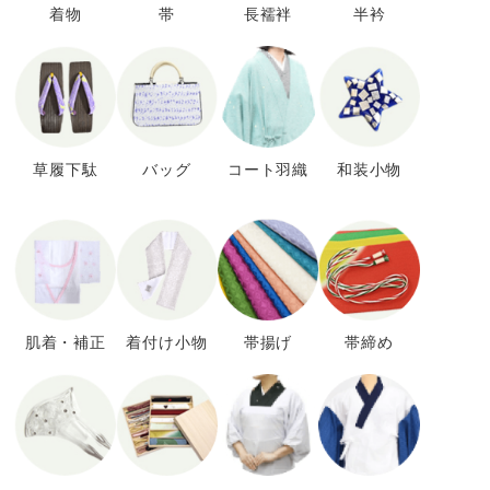
着物
帯
長襦袢
半衿
草履下駄
バッグ
コート羽織
和装小物
肌着・補正
着付け小物
帯揚げ
帯締め