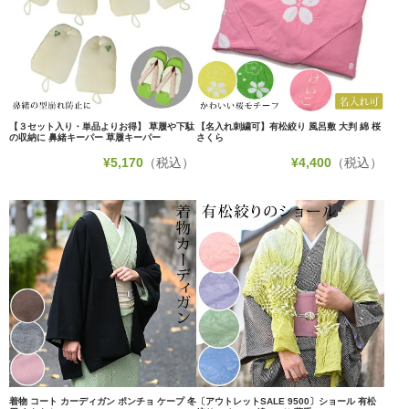
【３セット入り・単品よりお得】 草履や下駄
【名入れ刺繍可】有松絞り 風呂敷 大判 綿 桜
の収納に 鼻緒キーパー 草履キーパー
さくら
¥
5,170
（税込）
¥
4,400
（税込）
着物 コート カーディガン ポンチョ ケープ 冬
〔アウトレットSALE 9500〕ショール 有松