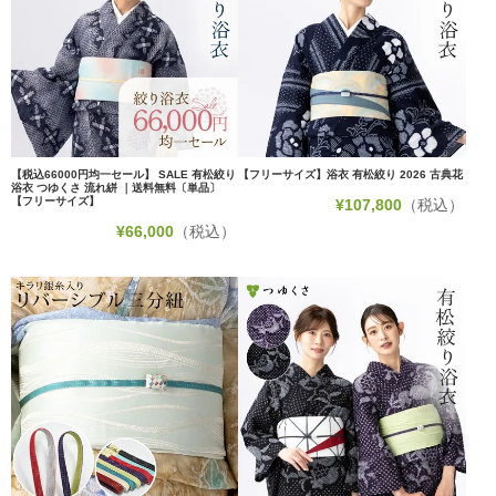
【税込66000円均一セール】 SALE 有松絞り
【フリーサイズ】浴衣 有松絞り 2026 古典花
浴衣 つゆくさ 流れ絣 ｜送料無料〔単品〕
【フリーサイズ】
¥
107,800
（税込）
¥
66,000
（税込）