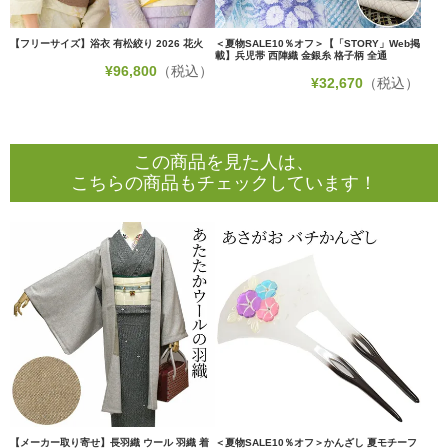
【フリーサイズ】浴衣 有松絞り 2026 花火
＜夏物SALE10％オフ＞【「STORY」Web掲
載】兵児帯 西陣織 金銀糸 格子柄 全通
¥
96,800
（税込）
¥
32,670
（税込）
この商品を見た人は、
こちらの商品もチェックしています！
【メーカー取り寄せ】長羽織 ウール 羽織 着
＜夏物SALE10％オフ＞かんざし 夏モチーフ