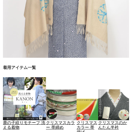
着用アイテム一覧
鹿の子絞りモチーフ 洗
クリスマスカラ
クリスマス
クリスマスのか
える着物
ー 帯締め
カラー 帯
んたん半衿
揚げ