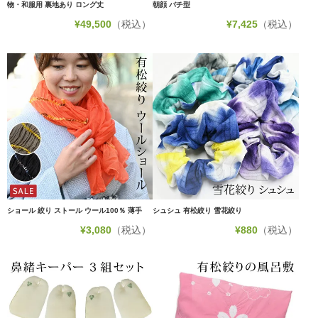
物・和服用 裏地あり ロング丈
朝顔 バチ型
¥
49,500
（税込）
¥
7,425
（税込）
ショール 絞り ストール ウール100％ 薄手
シュシュ 有松絞り 雪花絞り
¥
3,080
（税込）
¥
880
（税込）