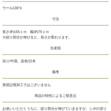
ウール100％
寸法
長さ/約155ｃｍ 幅/約75ｃｍ
※絞り部分が伸びると、長さが変わります。
生産国
括り/中国、染色/日本
備考
形状記憶加工ではございません
商品の特性によるご留意点
お使いいただくうちに、絞り部分が伸びていきますが、シボの戻り