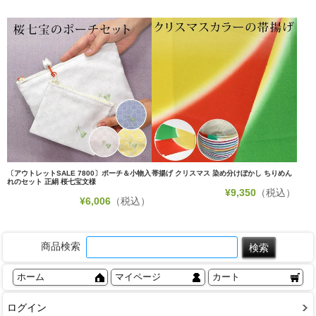
〔アウトレットSALE 7800〕ポーチ＆小物入
帯揚げ クリスマス 染め分けぼかし ちりめん
れのセット 正絹 桜七宝文様
¥
9,350
（税込）
¥
6,006
（税込）
商品検索
ホーム
マイページ
カート
ログイン