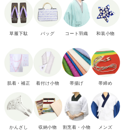
草履下駄
バッグ
コート羽織
和装小物
肌着・補正
着付け小物
帯揚げ
帯締め
かんざし
収納小物
割烹着・小物
メンズ