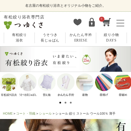
名古屋の有松絞り浴衣とオリジナル小物をご紹介。
有松絞り浴衣専門店
0
有松絞り
うそつき
かんたん半衿
絞り小物
浴衣
長じゅばん
ERIESE
DAYS
HOME
コート・羽織
ショール
ショール 絞り ストール ウール100％ 薄手