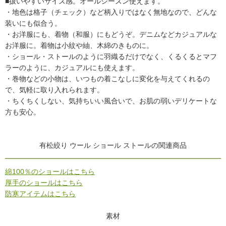
■扱いやすいサイズ感。オールシーズン使えます。
・地色は格子（チェック）など柄入りではなく無地なので、どんな
装いにも似合う。
・お洋服にも、着物（和服）にもどうぞ。デニムなどカジュアルな
お洋服に。着物は小紋や紬、木綿のきものに。
・ショール・ストールのように羽織るだけでなく、くるくるとマフ
ラーのように、カジュアルにも使えます。
・巻物などの小物は、いつもの着こなしに変化を与えてくれるの
で、気軽に取り入れられます。
・ちくちくしない、気持ちいい風合いで、お肌の弱いデリケートな
方も安心。
有松絞り ウール ショール ストールの関連商品
綿100％のショールはこちら
厚手のショールはこちら
防寒アイテムはこちら
素材