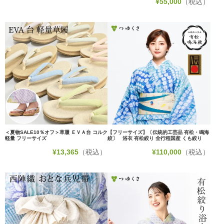
¥
55,000
（税込）
＜夏物SALE10％オフ＞草履 ＥＶＡ台 コルク
【フリーサイズ】〔伝統的工芸品 有松・鳴海
軽量 フリーサイズ
絞〕 浴衣 有松絞り 全行程国産 くも絞り
¥
13,365
（税込）
¥
110,000
（税込）