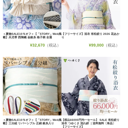
＜夏物SALE10％オフ＞【「STORY」Web掲
【フリーサイズ】浴衣 有松絞り 2026 花あか
載】兵児帯 西陣織 金銀糸 格子柄 全通
り
¥
32,670
（税込）
¥
99,000
（税込）
＜夏物SALE10％オフ＞【「STORY」Web掲
【税込66000円均一セール】 SALE 有松絞り
載】三分紐 リバーシブル 正絹 銀糸入り
浴衣 つゆくさ 流れ絣 ｜送料無料〔単品〕
【フリーサイズ】