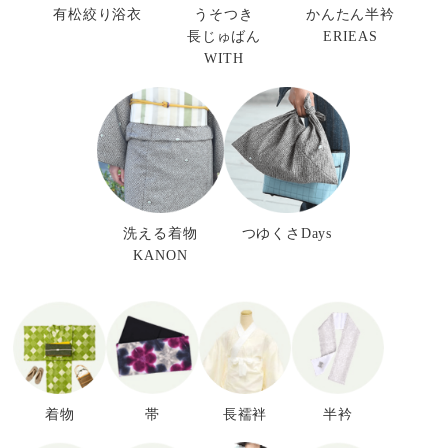
有松絞り浴衣
うそつき
かんたん半衿
長じゅばん
ERIEAS
WITH
洗える着物
つゆくさDays
KANON
着物
帯
長襦袢
半衿