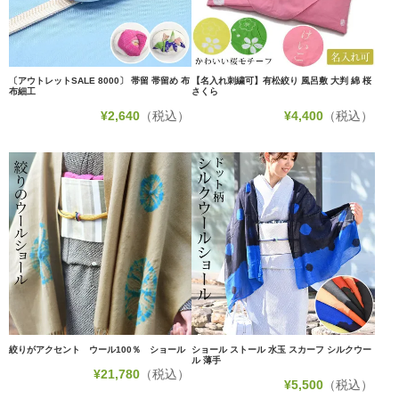
〔アウトレットSALE 8000〕 帯留 帯留め 布
【名入れ刺繍可】有松絞り 風呂敷 大判 綿 桜
布細工
さくら
¥
2,640
（税込）
¥
4,400
（税込）
絞りがアクセント ウール100％ ショール
ショール ストール 水玉 スカーフ シルクウー
ル 薄手
¥
21,780
（税込）
¥
5,500
（税込）