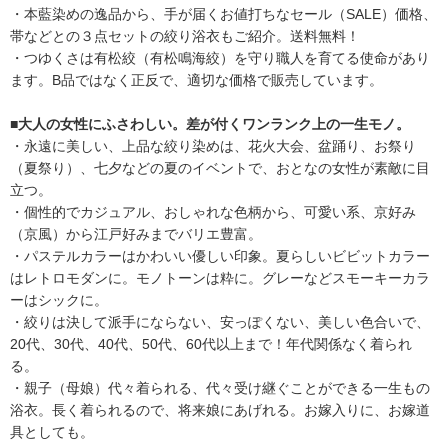
・本藍染めの逸品から、手が届くお値打ちなセール（SALE）価格、
帯などとの３点セットの絞り浴衣もご紹介。送料無料！
・つゆくさは有松絞（有松鳴海絞）を守り職人を育てる使命があり
ます。B品ではなく正反で、適切な価格で販売しています。
■大人の女性にふさわしい。差が付くワンランク上の一生モノ。
・永遠に美しい、上品な絞り染めは、花火大会、盆踊り、お祭り
（夏祭り）、七夕などの夏のイベントで、おとなの女性が素敵に目
立つ。
・個性的でカジュアル、おしゃれな色柄から、可愛い系、京好み
（京風）から江戸好みまでバリエ豊富。
・パステルカラーはかわいい優しい印象。夏らしいビビットカラー
はレトロモダンに。モノトーンは粋に。グレーなどスモーキーカラ
ーはシックに。
・絞りは決して派手にならない、安っぽくない、美しい色合いで、
20代、30代、40代、50代、60代以上まで！年代関係なく着られ
る。
・親子（母娘）代々着られる、代々受け継ぐことができる一生もの
浴衣。長く着られるので、将来娘にあげれる。お嫁入りに、お嫁道
具としても。