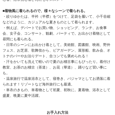
■着物風に着られるので、様々なシーンで着られる。
・絞りゆかたは、半衿（半襟）をつけて、足袋を履いて、小千谷縮
などのように、カジュアルな夏きものとして着られます。
・例えば、デパートでお買い物、ショッピング、ランチ、お食事
会、女子会、コンサート、観劇、パーティで。お出かけ着物として
昼間にも着られる。
・日常のシーンにお出かけ着として。美術館、図書館、映画、野外
フェス、お芝居、歌舞伎から、ビアガーデン、屋形船、飲み会、オ
トナのバーやお泊りデート、合コンでも褒められる！
・汗をかいても洗えて軽いので夏のお稽古事にもぴったり。着付け
教室、お茶のお稽古（茶道）、お花（華道）、踊りなど習い事に
も。
・温泉旅行で温泉浴衣として、寝巻き、パジャマとしてお洒落に着
られます！リゾートなど海外旅行にも最適。
・単衣のきもの、単着物として初夏、初秋に。夏着物、浴衣として
盛夏、晩夏に夏中活躍。
お手入れ方法