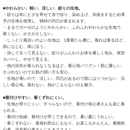
■やわらかい、軽い、涼しい、絞りの生地。
・絞りは布にヒダを寄せて糸で括り、染め上げ、糸抜きするため薄
手の生地を使用し、独特の凹凸が産まれます。
・まるでガーゼのようにやわらかい、ふわふわやわらかな生地で、
硬くない、がさがさしない。
・しっとり風合いのよい生地は、1度着たら虜に。着れば着るほど、
肌になじむ、体に沿う。
・決して太って見えない。絞りがふんわりお体を優しく包み、体型
カバーし、やせて見える。
・他の浴衣が着られなくなるほど、着心地バツグン！肌に優しい、
かぶれないのでお肌の弱い方も安心。
・生地が薄いので、涼しい。凹凸があるので肌にはりつかない、涼
しい着心地。蒸れない、熱がこもらないのも魅力。
■着付けやすい、着くずれにくい。
・生地が滑りにくい、すべらないので、着付け初心者さんも楽に着
られる。
・着付け短縮、着付けが早くできるので、暑い夏にうれしい。
・着くずれない、着崩れ防止にもなり、お直しもかんたん。着物初
心者、浴衣初心者さんにもオススメ！