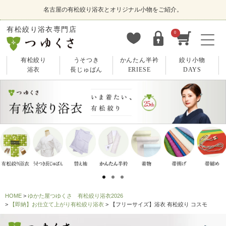
名古屋の有松絞り浴衣とオリジナル小物をご紹介。
有松絞り浴衣専門店
0
有松絞り
うそつき
かんたん半衿
絞り小物
浴衣
長じゅばん
ERIESE
DAYS
HOME
ゆかた屋つゆくさ 有松絞り浴衣2026
【即納】お仕立て上がり有松絞り浴衣
【フリーサイズ】浴衣 有松絞り コスモ