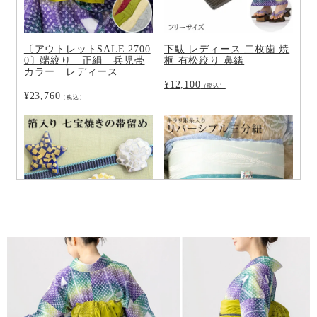
〔アウトレットSALE 2700
下駄 レディース 二枚歯 焼
0〕端絞り 正絹 兵児帯
桐 有松絞り 鼻緒
カラー レディース
¥
12,100
（税込）
¥
23,760
（税込）
帯留 箔入り 七宝焼き 星 シ
【「STORY」Web掲載】三
ェル つゆくさ〔メール便
分紐 リバーシブル 正絹 銀
対象〕
糸入り
¥
5,500
¥
4,070
（税込）
（税込）