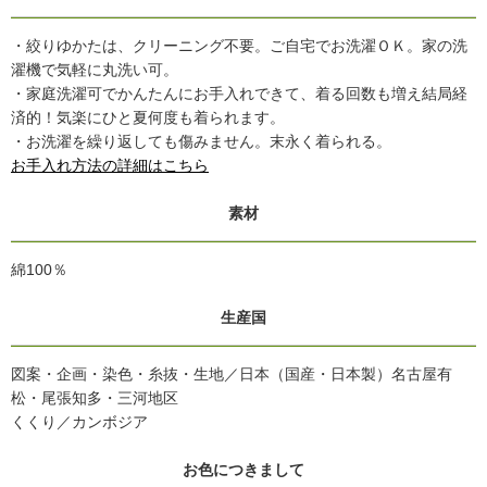
・絞りゆかたは、クリーニング不要。ご自宅でお洗濯ＯＫ。家の洗
濯機で気軽に丸洗い可。
・家庭洗濯可でかんたんにお手入れできて、着る回数も増え結局経
済的！気楽にひと夏何度も着られます。
・お洗濯を繰り返しても傷みません。末永く着られる。
お手入れ方法の詳細はこちら
素材
綿100％
生産国
図案・企画・染色・糸抜・生地／日本（国産・日本製）名古屋有
松・尾張知多・三河地区
くくり／カンボジア
お色につきまして