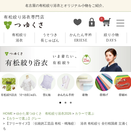
名古屋の有松絞り浴衣とオリジナル小物をご紹介。
有松絞り浴衣専門店
0
有松絞り
うそつき
かんたん半衿
絞り小物
浴衣
長じゅばん
ERIESE
DAYS
HOME
ゆかた屋つゆくさ 有松絞り浴衣2026
カラーで選ぶ
【カラーで選ぶ】グレー
【フリーサイズ】〔伝統的工芸品 有松・鳴海絞〕 浴衣 有松絞り 全行程国産 立涌く
も