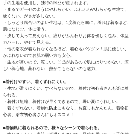
手の生地を使用し、独特の凹凸が産まれます。
・まるでガーゼのようにやわらかい、ふわふわやわらかな生地で、
硬くない、がさがさしない。
・しっとり風合いのよい生地は、1度着たら虜に。着れば着るほど、
肌になじむ、体に沿う。
・決して太って見えない。絞りがふんわりお体を優しく包み、体型
カバーし、やせて見える。
・他の浴衣が着られなくなるほど、着心地バツグン！肌に優しい、
かぶれないのでお肌の弱い方も安心。
・生地が薄いので、涼しい。凹凸があるので肌にはりつかない、涼
しい着心地。蒸れない、熱がこもらないのも魅力。
■着付けやすい、着くずれにくい。
・生地が滑りにくい、すべらないので、着付け初心者さんも楽に着
られる。
・着付け短縮、着付けが早くできるので、暑い夏にうれしい。
・着くずれない、着崩れ防止にもなり、お直しもかんたん。着物初
心者、浴衣初心者さんにもオススメ！
■着物風に着られるので、様々なシーンで着られる。