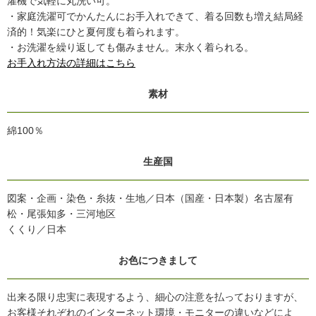
濯機で気軽に丸洗い可。
・家庭洗濯可でかんたんにお手入れできて、着る回数も増え結局経
済的！気楽にひと夏何度も着られます。
・お洗濯を繰り返しても傷みません。末永く着られる。
お手入れ方法の詳細はこちら
素材
綿100％
生産国
図案・企画・染色・糸抜・生地／日本（国産・日本製）名古屋有
松・尾張知多・三河地区
くくり／日本
お色につきまして
出来る限り忠実に表現するよう、細心の注意を払っておりますが、
お客様それぞれのインターネット環境・モニターの違いなどによ