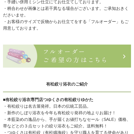
・手縫い併用ミシン仕立にてお仕立てしております。
・柄合わせが画像とは若干異なる場合がございます。ご承知おきく
ださいませ。
・お客様のサイズで反物からお仕立てをする「フルオーダー」もご
用意しております。
有松絞り浴衣のご紹介
■有松絞り浴衣専門店つゆくさの有松絞りゆかた
・有松絞りは名古屋発祥。日本の伝統工芸品。
・新作のしぼり浴衣を今年も有松絞り発祥の地よりお届け！
・本藍染めの逸品から、手が届くお値打ちなセール（SALE）価格、
帯などとの３点セットの絞り浴衣もご紹介。送料無料！
・つゆくさは有松絞（有松鳴海絞）を守り職人を育てる使命があり