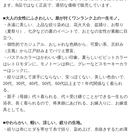
ます。B品ではなく正反で、適切な価格で販売しています。
■大人の女性にふさわしい。差が付くワンランク上の一生モノ。
・永遠に美しい、上品な絞り染めは、花火大会、盆踊り、お祭り
（夏祭り）、七夕などの夏のイベントで、おとなの女性が素敵に目
立つ。
・個性的でカジュアル、おしゃれな色柄から、可愛い系、京好み
（京風）から江戸好みまでバリエ豊富。
・パステルカラーはかわいい優しい印象。夏らしいビビットカラー
はレトロモダンに。モノトーンは粋に。グレーなどスモーキーカラ
ーはシックに。
・絞りは決して派手にならない、安っぽくない、美しい色合いで、
20代、30代、40代、50代、60代以上まで！年代関係なく着られ
る。
・親子（母娘）代々着られる、代々受け継ぐことができる一生もの
浴衣。長く着られるので、将来娘にあげれる。お嫁入りに、お嫁道
具としても。
■やわらかい、軽い、涼しい、絞りの生地。
・絞りは布にヒダを寄せて糸で括り、染め上げ、糸抜きするため薄