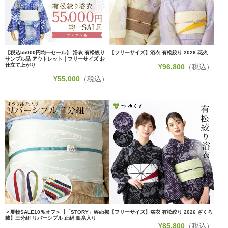
【税込55000円均一セール】 浴衣 有松絞り
【フリーサイズ】浴衣 有松絞り 2026 花火
サンプル品 アウトレット｜フリーサイズ お
仕立て上がり
¥
96,800
（税込）
¥
55,000
（税込）
＜夏物SALE10％オフ＞【「STORY」Web掲
【フリーサイズ】浴衣 有松絞り 2026 ざくろ
載】三分紐 リバーシブル 正絹 銀糸入り
¥
85,800
（税込）