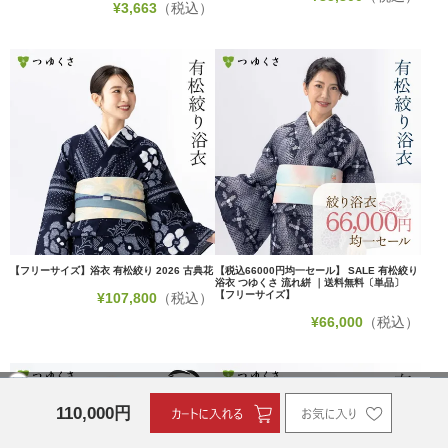
¥
3,663
（税込）
【フリーサイズ】浴衣 有松絞り 2026 古典花
【税込66000円均一セール】 SALE 有松絞り
浴衣 つゆくさ 流れ絣 ｜送料無料〔単品〕
【フリーサイズ】
¥
107,800
（税込）
¥
66,000
（税込）
110,000
円