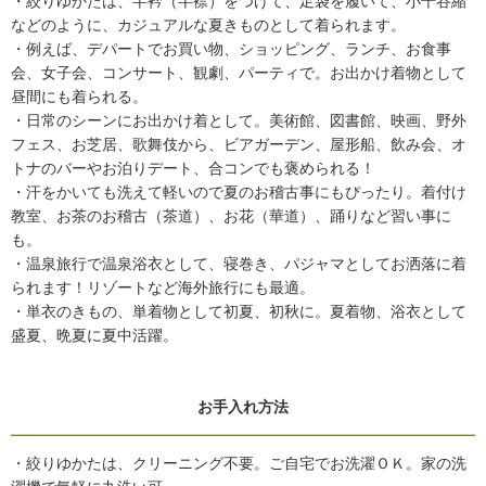
・絞りゆかたは、半衿（半襟）をつけて、足袋を履いて、小千谷縮
などのように、カジュアルな夏きものとして着られます。
・例えば、デパートでお買い物、ショッピング、ランチ、お食事
会、女子会、コンサート、観劇、パーティで。お出かけ着物として
昼間にも着られる。
・日常のシーンにお出かけ着として。美術館、図書館、映画、野外
フェス、お芝居、歌舞伎から、ビアガーデン、屋形船、飲み会、オ
トナのバーやお泊りデート、合コンでも褒められる！
・汗をかいても洗えて軽いので夏のお稽古事にもぴったり。着付け
教室、お茶のお稽古（茶道）、お花（華道）、踊りなど習い事に
も。
・温泉旅行で温泉浴衣として、寝巻き、パジャマとしてお洒落に着
られます！リゾートなど海外旅行にも最適。
・単衣のきもの、単着物として初夏、初秋に。夏着物、浴衣として
盛夏、晩夏に夏中活躍。
お手入れ方法
・絞りゆかたは、クリーニング不要。ご自宅でお洗濯ＯＫ。家の洗