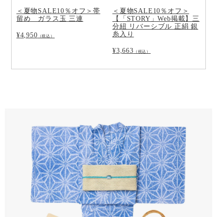
＜夏物SALE10％オフ＞帯
＜夏物SALE10％オフ＞
留め ガラス玉 三連
【「STORY」Web掲載】三
分紐 リバーシブル 正絹 銀
糸入り
¥
4,950
（税込）
¥
3,663
（税込）