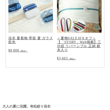
浴衣 夏着物 帯留 夏 ガラス
＜夏物SALE10％オフ＞
藍色
【「STORY」Web掲載】三
分紐 リバーシブル 正絹 銀
糸入り
¥
8,800
（税込）
¥
3,663
（税込）
大人の夏に活躍。有松絞り浴衣