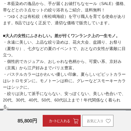
・本藍染めの逸品から、手が届くお値打ちなセール（SALE）価格、
帯などとの３点セットの絞り浴衣もご紹介。送料無料！
・つゆくさは有松絞（有松鳴海絞）を守り職人を育てる使命があり
ます。B品ではなく正反で、適切な価格で販売しています。
■大人の女性にふさわしい。差が付くワンランク上の一生モノ。
・永遠に美しい、上品な絞り染めは、花火大会、盆踊り、お祭り
（夏祭り）、七夕などの夏のイベントで、おとなの女性が素敵に目
立つ。
・個性的でカジュアル、おしゃれな色柄から、可愛い系、京好み
（京風）から江戸好みまでバリエ豊富。
・パステルカラーはかわいい優しい印象。夏らしいビビットカラー
はレトロモダンに。モノトーンは粋に。グレーなどスモーキーカラ
ーはシックに。
・絞りは決して派手にならない、安っぽくない、美しい色合いで、
20代、30代、40代、50代、60代以上まで！年代関係なく着られ
る。
・親子（母娘）代々着られる、代々受け継ぐことができる一生もの
浴衣。長く着られるので、将来娘にあげれる。お嫁入りに、お嫁道
85,800
円
具としても。