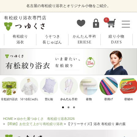
名古屋の有松絞り浴衣とオリジナル小物をご紹介。
有松絞り浴衣専門店
0
有松絞り
うそつき
かんたん半衿
絞り小物
浴衣
長じゅばん
ERIESE
DAYS
HOME
ゆかた屋つゆくさ 有松絞り浴衣2026
【即納】お仕立て上がり有松絞り浴衣
【フリーサイズ】浴衣 有松絞り 麻の葉