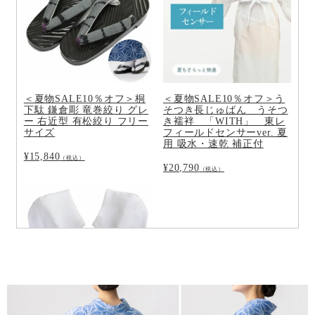
＜夏物SALE10％オフ＞桐
＜夏物SALE10％オフ＞う
下駄 鎌倉彫 竜巻絞り グレ
そつき長じゅばん うそつ
ー 右近型 有松絞り フリー
き襦袢 「WITH」 東レ
サイズ
フィールドセンサーver. 夏
用 吸水・速乾 補正付
¥
15,840
（税込）
¥
20,790
（税込）