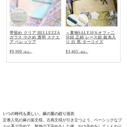
帯留め クリア BELLEZZA
＜夏物SALE10％オフ＞二
ガラス 小さめ 透明 スクエ
分紐 正絹 レース組 銀糸入
ア ベレッツア
り 白 黒 ターコイズ
¥
9,900
¥
3,465
（税込）
（税込）
いつの時代も美しい、麻の葉の絞り浴衣
定番人気の麻の葉文様。古典文様が引き立つよう、ベーシックなブ
ルー系で染めて。無地の下染めをした後、かけ染めをしてふんわり