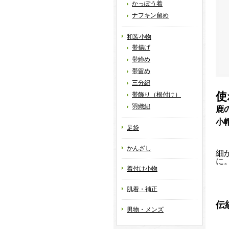
かっぽう着
ナフキン留め
和装小物
帯揚げ
帯締め
帯留め
三分紐
使
帯飾り（根付け）
羽織紐
鹿
小
足袋
かんざし
細
に
着付け小物
肌着・補正
伝
男物・メンズ