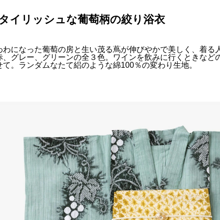
タイリッシュな葡萄柄の絞り浴衣
わわになった葡萄の房と生い茂る蔦が伸びやかで美しく、着る
赤、グレー、グリーンの全３色。ワインを飲みに行くときなど
せて。ランダムなたて絽のような綿100％の変わり生地。