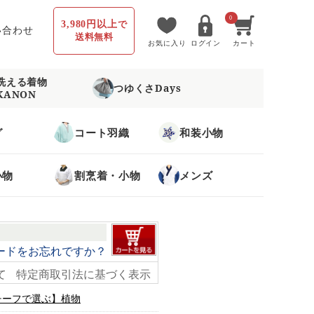
0
3,980円以上
で
い合わせ
送料無料
お気に入り
ログイン
カート
洗える着物
つゆくさDays
KANON
グ
コート羽織
和装小物
小物
割烹着・小物
メンズ
ードをお忘れですか？
て
特定商取引法に基づく表示
チーフで選ぶ】植物