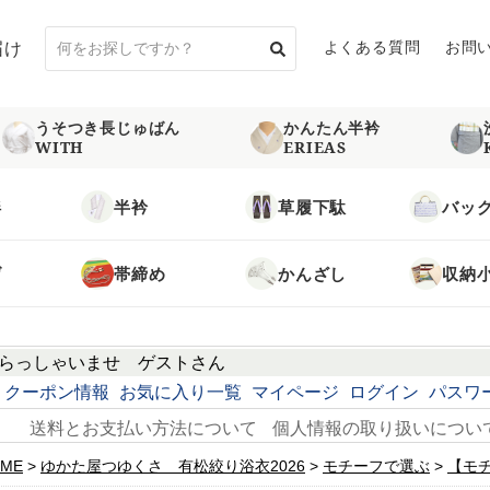
届け
よくある質問
お問
うそつき長じゅばん
かんたん半衿
WITH
ERIEAS
袢
半衿
草履下駄
バッ
げ
帯締め
かんざし
収納
らっしゃいませ
ゲスト
さん
クーポン情報
お気に入り一覧
マイページ
ログイン
パスワ
送料とお支払い方法について
個人情報の取り扱いについ
ME
ゆかた屋つゆくさ 有松絞り浴衣2026
モチーフで選ぶ
【モ