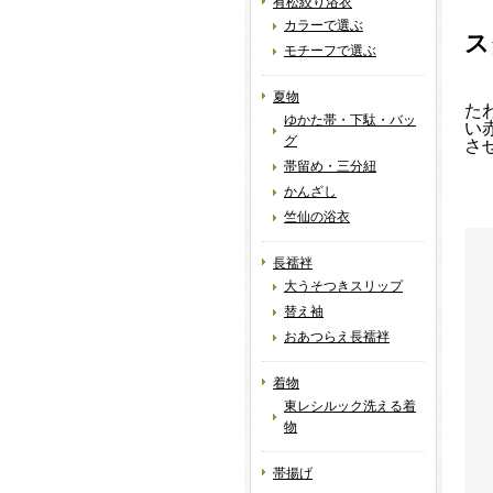
有松絞り浴衣
カラーで選ぶ
ス
モチーフで選ぶ
夏物
た
ゆかた帯・下駄・バッ
い
グ
さ
帯留め・三分紐
かんざし
竺仙の浴衣
長襦袢
大うそつきスリップ
替え袖
おあつらえ長襦袢
着物
東レシルック洗える着
物
帯揚げ