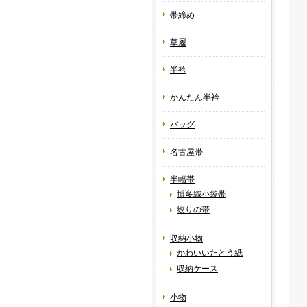
帯締め
草履
半衿
かんたん半衿
バッグ
名古屋帯
半幅帯
博多織小袋帯
絞りの帯
収納小物
かわいいたとう紙
収納ケース
小物