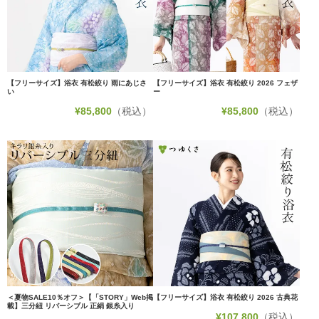
【フリーサイズ】浴衣 有松絞り 雨にあじさ
【フリーサイズ】浴衣 有松絞り 2026 フェザ
い
ー
¥
85,800
（税込）
¥
85,800
（税込）
＜夏物SALE10％オフ＞【「STORY」Web掲
【フリーサイズ】浴衣 有松絞り 2026 古典花
載】三分紐 リバーシブル 正絹 銀糸入り
¥
107,800
（税込）