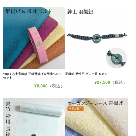
つゆくさ七宝地紋 正絹帯揚げ＆帯枕ベルト
羽織紐 男性用 グレー系 Ｓカン
セット
¥
27,500
（税込）
¥
8,800
（税込）