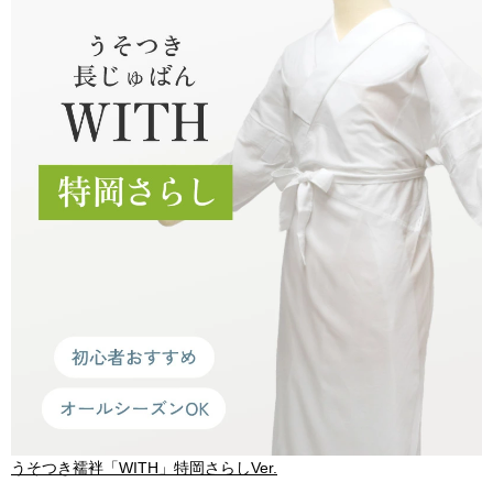
うそつき襦袢「WITH」特岡さらしVer.