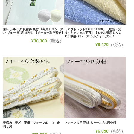
東レ シルック 長襦袢 爽竹 〔袷用〕 3シーズ
〔アウトレットSALE 11000〕【返品・交
ン ブルー 黄 紫 ぼかし 【メーカー取り寄せ】
換・キャンセル不可】【モデル着用ＳＡＬ
Ｅ】帯揚げ レース シルクオーガンジー
¥
36,300
（税込）
¥
8,470
（税込）
帯締め 帯〆 正絹 フォーマル 白 金
フォーマル用 正絹リバーシブル四分紐
切り房
¥
6,050
（税込）