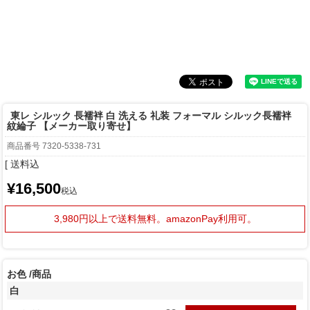
東レ シルック 長襦袢 白 洗える 礼装 フォーマル シルック長襦袢
紋綸子 【メーカー取り寄せ】
商品番号
7320-5338-731
送料込
¥
16,500
税込
3,980円以上で送料無料。
amazonPay利用可。
お色
商品
白