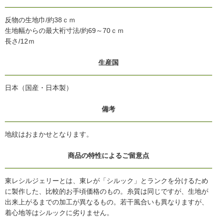
反物の生地巾/約38ｃｍ
生地幅からの最大裄寸法/約69～70ｃｍ
長さ/12ｍ
生産国
日本（国産・日本製）
備考
地紋はおまかせとなります。
商品の特性によるご留意点
東レシルジェリーとは、東レが「シルック」とランクを分けるため
に製作した、比較的お手頃価格のもの。糸質は同じですが、生地が
出来上がるまでの加工が異なるもの。若干風合いも異なりますが、
着心地等はシルックに劣りません。