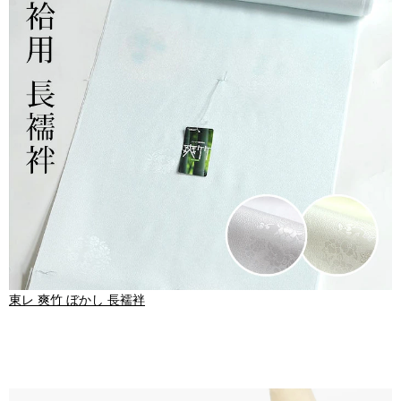
東レ 爽竹 ぼかし 長襦袢