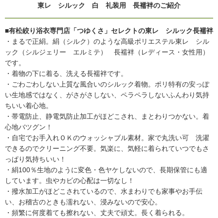
東レ シルック 白 礼装用 長襦袢のご紹介
■有松絞り浴衣専門店「つゆくさ」セレクトの東レ シルック長襦袢
・まるで正絹。絹（シルク）のような高級ポリエステル東レ シル
ック（シルジェリー エルミテ） 長襦袢（レディース・女性用）
です。
・着物の下に着る、洗える長襦袢です。
・ごわごわしない上質な風合いのシルック着物。ポリ特有の安っぽ
い生地感ではなく、がさがさしない、ペラペラしないふんわり気持
ちいい着心地。
・帯電防止、静電気防止加工がほどこされ、まとわりつかない。着
心地バツグン！
・自宅でお手入れＯＫのウォッシャブル素材。家で丸洗い可 洗濯
できるのでクリーニング不要。気楽に、気軽に着られていつでもさ
っぱり気持ちいい！
・絹100％生地のように変色・色ヤケしないので、長期保管にも適
しています。虫やカビの心配は一切なし！
・撥水加工がほどこされているので、水まわりでも家事やお手伝
い、お稽古のときも濡れない、浸みないので安心。
・頻繁に何度着ても擦れない、丈夫で頑丈。長く着られる。