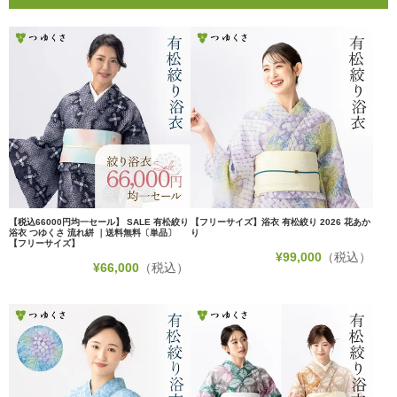
【税込66000円均一セール】 SALE 有松絞り
【フリーサイズ】浴衣 有松絞り 2026 花あか
浴衣 つゆくさ 流れ絣 ｜送料無料〔単品〕
り
【フリーサイズ】
¥
99,000
（税込）
¥
66,000
（税込）