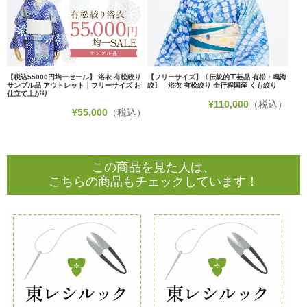
【税込55000円均一セール】 浴衣 有松絞り
【フリーサイズ】〔伝統的工芸品 有松・鳴海
サンプル品 アウトレット｜フリーサイズ お
絞〕 浴衣 有松絞り 全行程国産 くも絞り
仕立て上がり
¥
110,000
（税込）
¥
55,000
（税込）
この商品を見た人は、
こちらの商品もチェックしています！