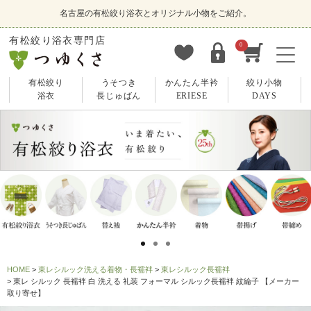
名古屋の有松絞り浴衣とオリジナル小物をご紹介。
有松絞り浴衣専門店
0
有松絞り
うそつき
かんたん半衿
絞り小物
浴衣
長じゅばん
ERIESE
DAYS
HOME
東レシルック洗える着物・長襦袢
東レシルック長襦袢
東レ シルック 長襦袢 白 洗える 礼装 フォーマル シルック長襦袢 紋綸子 【メーカー
取り寄せ】