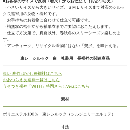
■お客様のサイズで反物（着尺）からお仕立て（おあつらえ）
・小さいサイズから大きいサイズ、ＳＭＬサイズまで対応のシルッ
ク長襦袢用の反物・着尺です。
・お手持ちのお着物に合わせて仕立て可能です。
・袖無双の袷仕立から袖単衣までご要望におこたえします。
・仕立て方次第で、真夏以外、春秋冬のスリーシーズン楽しめま
す。
・アンティーク、リサイクル着物にはない「贅沢」を味わえる。
東レ シルック 白 礼装用 長襦袢の関連商品
東レ 爽竹 ぼかし長襦袢はこちら
おあつらえ長襦袢一覧はこちら
うそつき襦袢「WITH」特岡さらしVer.はこちら
素材
ポリエステル100％ 東レシルック（シルジェリーエルミテ）
寸法