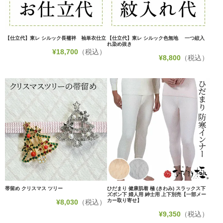
【仕立代】東レ シルック長襦袢 袖単衣仕立
【仕立代】東レ シルック色無地 一つ紋入
れ染め抜き
¥
18,700
（税込）
¥
8,800
（税込）
帯留め クリスマス ツリー
ひだまり 健康肌着 極 (きわみ) スラックス下
ズボン下 婦人用 紳士用 上下別売【一部メー
カー取り寄せ】
¥
8,030
（税込）
¥
9,350
（税込）