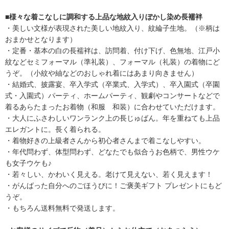
■様々な着こなしに調和する上品な地紋入りぼかし染め長襦袢
・美しい文様が表現された美しい地紋入り、紋綸子生地。（※柄は
おまかせとなります）
・定番・基本の白の長襦袢は、訪問着、付け下げ、色無地、江戸小
紋などセミフォーマル（準礼装）、フォーマル（礼装）の着物にど
うぞ。（小紋や紬などのおしゃれ着にはあまり向きません）
・結婚式、披露宴、卒入学式（卒業式、入学式）、卒入園式（卒園
式・入園式）パーティ、ホームパーティ、観劇やコンサートなどで
着るあらたまったお着物（和服 和装）に合わせていただけます。
・大人にふさわしいワンランク上の長じゅばん。年を重ねても上品
エレガントに。長く着られる。
・着物好きの上級者さんから初心者さんまで着こなしやすい。
・年代問わず、体型問わず、どなたでも似合うお色柄で、男性ウケ
も女子ウケも♪
・若々しい、かわいく見える。老けて見えない、若く見えます！
・がんばった自分へのごほうびに！ご褒美ギフト プレゼントにもど
うぞ。
・もちろん送料無料で発送します。