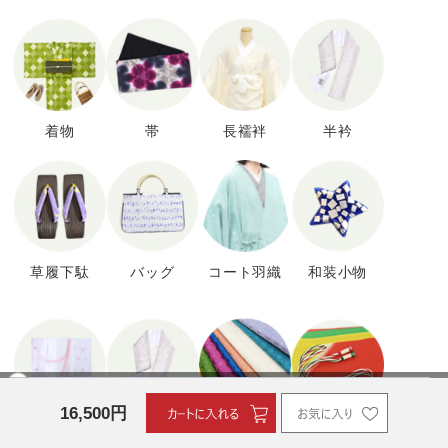
着物
帯
長襦袢
半衿
草履下駄
バッグ
コート羽織
和装小物
16,500
円
肌着・補正
着付け小物
帯揚げ
帯締め