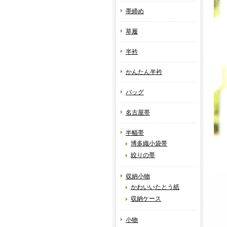
帯締め
草履
半衿
かんたん半衿
バッグ
名古屋帯
半幅帯
博多織小袋帯
絞りの帯
収納小物
かわいいたとう紙
収納ケース
小物