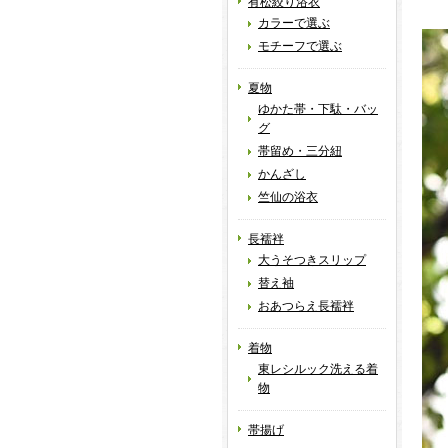
有松絞り浴衣
カラーで選ぶ
モチーフで選ぶ
夏物
ゆかた帯・下駄・バッ
グ
帯留め・三分紐
かんざし
竺仙の浴衣
長襦袢
大うそつきスリップ
替え袖
おあつらえ長襦袢
着物
東レシルック洗える着
物
帯揚げ