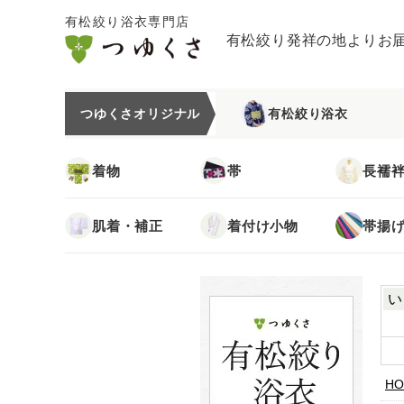
有松絞り浴衣専門店
有松絞り発祥の地よりお
つゆくさオリジナル
有松絞り浴衣
着物
帯
長襦
肌着・補正
着付け小物
帯揚
い
HO