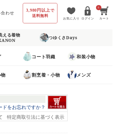
0
3,980円以上
で
い合わせ
送料無料
お気に入り
ログイン
カート
洗える着物
つゆくさDays
KANON
グ
コート羽織
和装小物
小物
割烹着・小物
メンズ
ードをお忘れですか？
て
特定商取引法に基づく表示