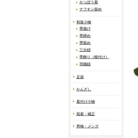
かっぽう着
ナフキン留め
和装小物
帯揚げ
帯締め
帯留め
三分紐
帯飾り（根付け）
羽織紐
足袋
かんざし
着付け小物
肌着・補正
男物・メンズ