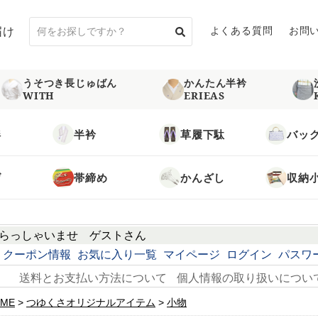
届け
よくある質問
お問
うそつき長じゅばん
かんたん半衿
WITH
ERIEAS
袢
半衿
草履下駄
バッ
げ
帯締め
かんざし
収納
らっしゃいませ
ゲスト
さん
クーポン情報
お気に入り一覧
マイページ
ログイン
パスワ
送料とお支払い方法について
個人情報の取り扱いについ
ME
つゆくさオリジナルアイテム
小物