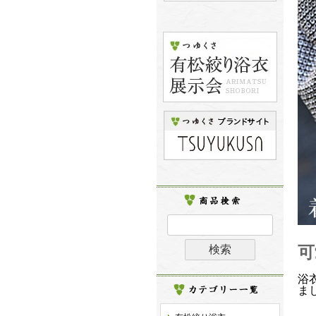
可
浴
ま