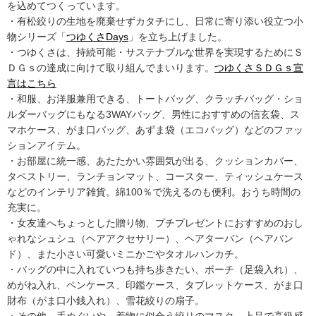
を込めてつくっています。
・有松絞りの生地を廃棄せずカタチにし、日常に寄り添い役立つ小
物シリーズ「
つゆくさDays
」を立ち上げました。
・つゆくさは、持続可能・サステナブルな世界を実現するためにＳ
ＤＧｓの達成に向けて取り組んでまいります。
つゆくさＳＤＧｓ宣
言はこちら
・和服、お洋服兼用できる、トートバッグ、クラッチバッグ・ショ
ルダーバッグにもなる3WAYバッグ、男性におすすめの信玄袋、ス
マホケース、がま口バッグ、あずま袋（エコバッグ）などのファッ
ションアイテム。
・お部屋に統一感、あたたかい雰囲気が出る、クッションカバー、
タペストリー、ランチョンマット、コースター、ティッシュケース
などのインテリア雑貨。綿100％で洗えるのも便利。おうち時間の
充実に。
・女友達へちょっとした贈り物、プチプレゼントにおすすめのおし
ゃれなシュシュ（ヘアアクセサリー）、ヘアターバン（ヘアバン
ド）、また小さい可愛いミニかごやタオルハンカチ。
・バッグの中に入れていつも持ち歩きたい、ポーチ（足袋入れ）、
めがね入れ、ペンケース、印鑑ケース、タブレットケース、がま口
財布（がま口小銭入れ）、雪花絞りの扇子。