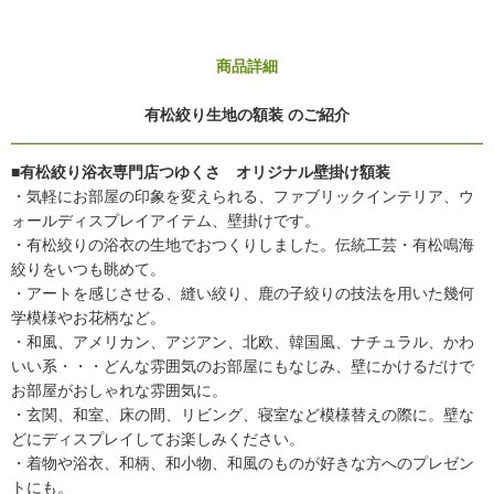
商品詳細
有松絞り生地の額装 のご紹介
■有松絞り浴衣専門店つゆくさ オリジナル壁掛け額装
・気軽にお部屋の印象を変えられる、ファブリックインテリア、ウ
ォールディスプレイアイテム、壁掛けです。
・有松絞りの浴衣の生地でおつくりしました。伝統工芸・有松鳴海
絞りをいつも眺めて。
・アートを感じさせる、縫い絞り、鹿の子絞りの技法を用いた幾何
学模様やお花柄など。
・和風、アメリカン、アジアン、北欧、韓国風、ナチュラル、かわ
いい系・・・どんな雰囲気のお部屋にもなじみ、壁にかけるだけで
お部屋がおしゃれな雰囲気に。
・玄関、和室、床の間、リビング、寝室など模様替えの際に。壁な
どにディスプレイしてお楽しみください。
・着物や浴衣、和柄、和小物、和風のものが好きな方へのプレゼン
トにも。