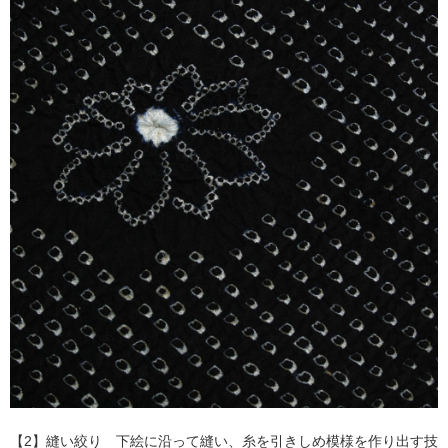
【2】縫い絞り 下絵に沿って縫い、糸を引きしめ模様を作り出す技