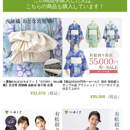
この商品を購入した人は、
こちらの商品も購入しています！
＜夏物SALE10％オフ＞【「STORY」Web掲
【税込55000円均一セール】 浴衣 有松絞り
載】兵児帯 西陣織 金銀糸 格子柄 全通
サンプル品 アウトレット｜フリーサイズ お
仕立て上がり
¥
32,670
（税込）
¥
55,000
（税込）