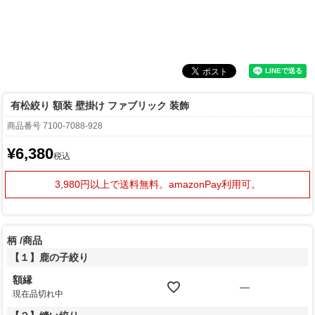
有松絞り 額装 壁掛け ファブリック 装飾
商品番号
7100-7088-928
¥
6,380
税込
3,980円以上で送料無料。
amazonPay利用可。
柄
商品
【１】鹿の子絞り
額縁
—
現在品切れ中