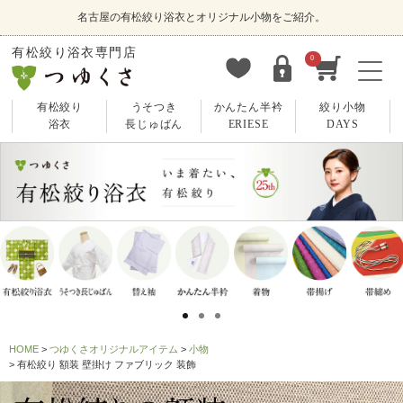
名古屋の有松絞り浴衣とオリジナル小物をご紹介。
有松絞り浴衣専門店
0
有松絞り
うそつき
かんたん半衿
絞り小物
浴衣
長じゅばん
ERIESE
DAYS
HOME
つゆくさオリジナルアイテム
小物
有松絞り 額装 壁掛け ファブリック 装飾