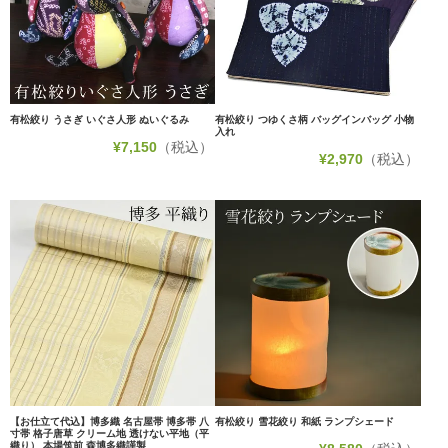
有松絞り うさぎ いぐさ人形 ぬいぐるみ
有松絞り つゆくさ柄 バッグインバッグ 小物
入れ
¥
7,150
（税込）
¥
2,970
（税込）
【お仕立て代込】博多織 名古屋帯 博多帯 八
有松絞り 雪花絞り 和紙 ランプシェード
寸帯 格子唐草 クリーム地 透けない平地（平
織り） 本場筑前 森博多織謹製