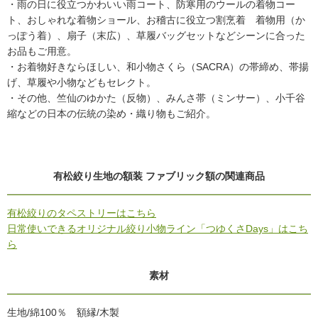
・雨の日に役立つかわいい雨コート、防寒用のウールの着物コー
ト、おしゃれな着物ショール、お稽古に役立つ割烹着 着物用（か
っぽう着）、扇子（末広）、草履バッグセットなどシーンに合った
お品もご用意。
・お着物好きならほしい、和小物さくら（SACRA）の帯締め、帯揚
げ、草履や小物などもセレクト。
・その他、竺仙のゆかた（反物）、みんさ帯（ミンサー）、小千谷
縮などの日本の伝統の染め・織り物もご紹介。
有松絞り生地の額装 ファブリック額の関連商品
有松絞りのタペストリーはこちら
日常使いできるオリジナル絞り小物ライン「つゆくさDays」はこち
ら
素材
生地/綿100％ 額縁/木製