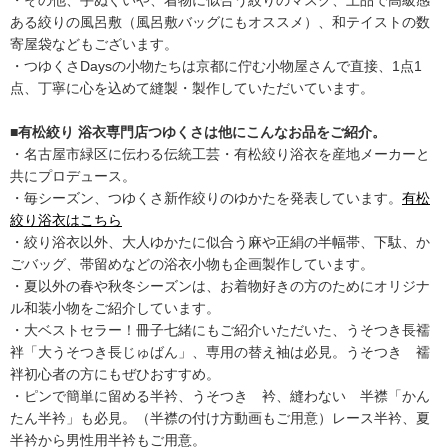
・その他、手ぬぐいや、着物に似合う絞りのマスク、上品で高級感
ある絞りの風呂敷（風呂敷バッグにもオススメ）、和テイストの数
寄屋袋などもございます。
・つゆくさDaysの小物たちは京都に佇む小物屋さんで直接、1点1
点、丁寧に心を込めて縫製・製作していただいています。
■有松絞り 浴衣専門店つゆくさは他にこんなお品をご紹介。
・名古屋市緑区に伝わる伝統工芸・有松絞り浴衣を産地メーカーと
共にプロデュース。
・毎シーズン、つゆくさ新作絞りのゆかたを発表しています。
有松
絞り浴衣はこちら
・絞り浴衣以外、大人ゆかたに似合う麻や正絹の半幅帯、下駄、か
ごバッグ、帯留めなどの浴衣小物も企画製作しています。
・夏以外の春や秋冬シーズンは、お着物好きの方のためにオリジナ
ル和装小物をご紹介しています。
・大ベストセラー！冊子七緒にもご紹介いただいた、うそつき長襦
袢「大うそつき長じゅばん」、専用の替え袖は必見。うそつき 襦
袢初心者の方にもぜひおすすめ。
・ピンで簡単に留める半衿、うそつき 衿、縫わない 半襟「かん
たん半衿」も必見。（半襟の付け方動画もご用意）レース半衿、夏
半衿から男性用半衿もご用意。