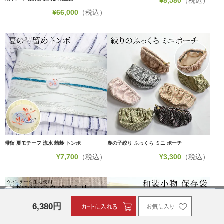
¥
8,580
（税込）
¥
66,000
（税込）
帯留 夏モチーフ 流水 蜻蛉 トンボ
鹿の子絞り ふっくら ミニ ポーチ
¥
7,700
（税込）
¥
3,300
（税込）
6,380
円