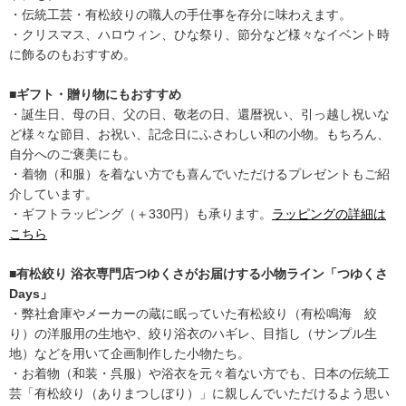
・伝統工芸・有松絞りの職人の手仕事を存分に味わえます。
・クリスマス、ハロウィン、ひな祭り、節分など様々なイベント時
に飾るのもおすすめ。
■ギフト・贈り物にもおすすめ
・誕生日、母の日、父の日、敬老の日、還暦祝い、引っ越し祝いな
ど様々な節目、お祝い、記念日にふさわしい和の小物。もちろん、
自分へのご褒美にも。
・着物（和服）を着ない方でも喜んでいただけるプレゼントもご紹
介しています。
・ギフトラッピング（＋330円）も承ります。
ラッピングの詳細は
こちら
■有松絞り 浴衣専門店つゆくさがお届けする小物ライン「つゆくさ
Days」
・弊社倉庫やメーカーの蔵に眠っていた有松絞り（有松鳴海 絞
り）の洋服用の生地や、絞り浴衣のハギレ、目指し（サンプル生
地）などを用いて企画制作した小物たち。
・お着物（和装・呉服）や浴衣を元々着ない方でも、日本の伝統工
芸「有松絞り（ありまつしぼり）」に親しんでいただけるよう思い