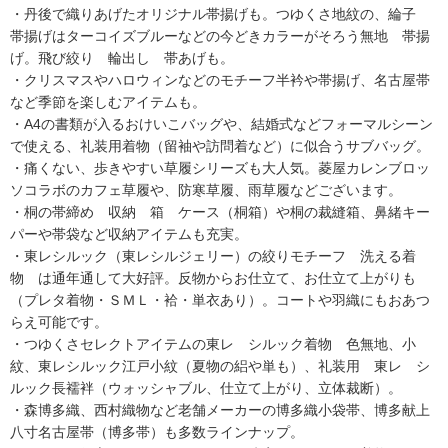
・丹後で織りあげたオリジナル帯揚げも。つゆくさ地紋の、綸子
帯揚げはターコイズブルーなどの今どきカラーがそろう無地 帯揚
げ。飛び絞り 輪出し 帯あげも。
・クリスマスやハロウィンなどのモチーフ半衿や帯揚げ、名古屋帯
など季節を楽しむアイテムも。
・A4の書類が入るおけいこバッグや、結婚式などフォーマルシーン
で使える、礼装用着物（留袖や訪問着など）に似合うサブバッグ。
・痛くない、歩きやすい草履シリーズも大人気。菱屋カレンブロッ
ソコラボのカフェ草履や、防寒草履、雨草履などございます。
・桐の帯締め 収納 箱 ケース（桐箱）や桐の裁縫箱、鼻緒キー
パーや帯袋など収納アイテムも充実。
・東レシルック（東レシルジェリー）の絞りモチーフ 洗える着
物 は通年通して大好評。反物からお仕立て、お仕立て上がりも
（プレタ着物・ＳＭＬ・袷・単衣あり）。コートや羽織にもおあつ
らえ可能です。
・つゆくさセレクトアイテムの東レ シルック着物 色無地、小
紋、東レシルック江戸小紋（夏物の絽や単も）、礼装用 東レ シ
ルック長襦袢（ウォッシャブル、仕立て上がり、立体裁断）。
・森博多織、西村織物など老舗メーカーの博多織小袋帯、博多献上
八寸名古屋帯（博多帯）も多数ラインナップ。