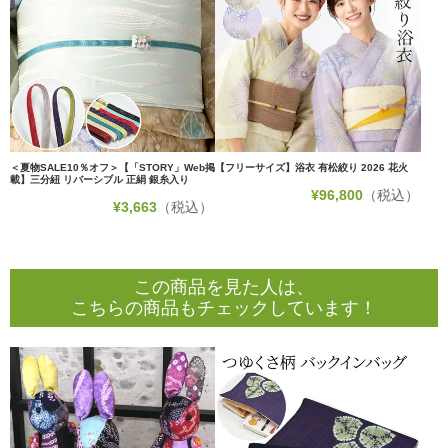
＜夏物SALE10％オフ＞【「STORY」Web掲
【フリーサイズ】浴衣 有松絞り 2026 花火
載】三分紐 リバーシブル 正絹 銀糸入り
¥
96,800
（税込）
¥
3,663
（税込）
この商品を見た人は、
こちらの商品もチェックしています！