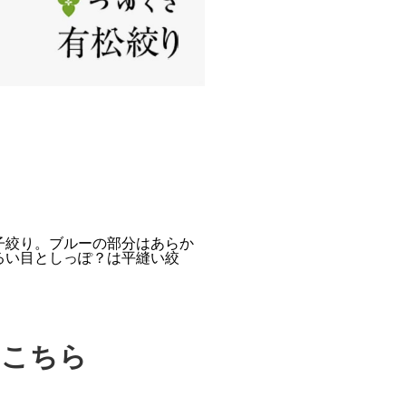
子絞り。ブルーの部分はあらか
るい目としっぽ？は平縫い絞
はこちら