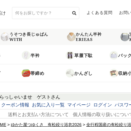
届け
よくある質問
お問
うそつき長じゅばん
かんたん半衿
WITH
ERIEAS
袢
半衿
草履下駄
バッ
げ
帯締め
かんざし
収納
らっしゃいませ
ゲスト
さん
クーポン情報
お気に入り一覧
マイページ
ログイン
パスワ
送料とお支払い方法について
個人情報の取り扱いについ
ME
ゆかた屋つゆくさ 有松絞り浴衣2026
全行程国産の有松絞り