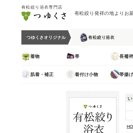
有松絞り浴衣専門店
有松絞り発祥の地よりお
つゆくさオリジナル
有松絞り浴衣
着物
帯
長襦
肌着・補正
着付け小物
帯揚
い
HO