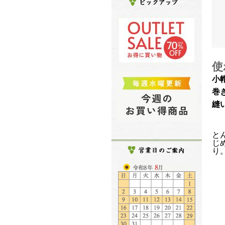
使
小
巻
縫
と
じ
り