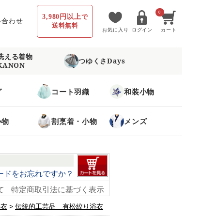
0
3,980円以上
で
い合わせ
送料無料
お気に入り
ログイン
カート
洗える着物
つゆくさDays
KANON
グ
コート羽織
和装小物
小物
割烹着・小物
メンズ
ードをお忘れですか？
て
特定商取引法に基づく表示
浴衣
伝統的工芸品 有松絞り浴衣