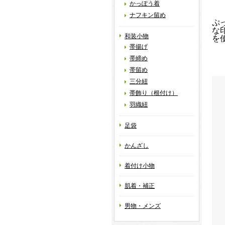
かっぽう着
ナフキン留め
ぷ
な
和装小物
を
帯揚げ
帯締め
帯留め
三分紐
帯飾り（根付け）
羽織紐
足袋
かんざし
着付け小物
肌着・補正
男物・メンズ