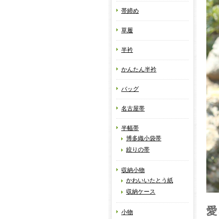
帯締め
草履
半衿
かんたん半衿
バッグ
名古屋帯
半幅帯
博多織小袋帯
絞りの帯
収納小物
かわいいたとう紙
収納ケース
愛
小物