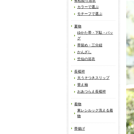
有松絞り浴衣
カラーで選ぶ
モチーフで選ぶ
夏物
ゆかた帯・下駄・バッ
グ
帯留め・三分紐
かんざし
竺仙の浴衣
長襦袢
大うそつきスリップ
替え袖
おあつらえ長襦袢
着物
東レシルック洗える着
物
帯揚げ